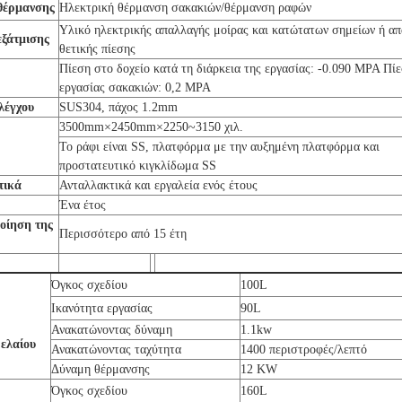
θέρμανσης
Ηλεκτρική θέρμανση σακακιών/θέρμανση ραφών
Υλικό ηλεκτρικής απαλλαγής μοίρας και κατώτατων σημείων ή α
εξάτμισης
θετικής πίεσης
Πίεση στο δοχείο κατά τη διάρκεια της εργασίας: -0.090 MPA Πί
εργασίας σακακιών: 0,2 MPA
λέγχου
SUS304, πάχος 1.2mm
3500mm×2450mm×2250~3150 χιλ.
Το ράφι είναι SS, πλατφόρμα με την αυξημένη πλατφόρμα και
προστατευτικό κιγκλίδωμα SS
τικά
Ανταλλακτικά και εργαλεία ενός έτους
Ένα έτος
οίηση της
Περισσότερο από 15 έτη
Όγκος σχεδίου
100L
Ικανότητα εργασίας
90L
Ανακατώνοντας δύναμη
1.1kw
ρελαίου
Ανακατώνοντας ταχύτητα
1400 περιστροφές/λεπτό
Δύναμη θέρμανσης
12 KW
Όγκος σχεδίου
160L