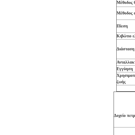
Μέθοδος 
Μέθοδος 
Πίεση
Κιβώτιο ε
Διάσταση
Ανταλλακ
Εγγύηση
Χρησιμοπ
ζωής
Δοχείο πετ