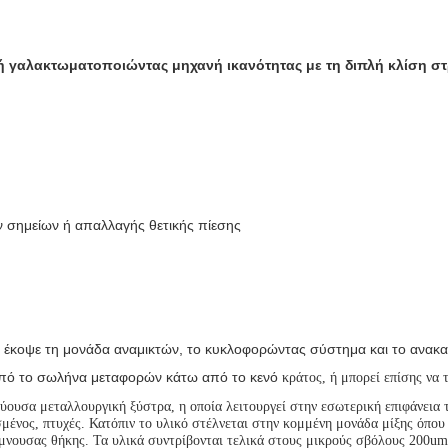
ή γαλακτωματοποιώντας μηχανή ικανότητας με τη διπλή κλίση 
ν σημείων ή απαλλαγής θετικής πίεσης
ξης, έκοψε τη μονάδα αναμικτών, το κυκλοφορώντας σύστημα και το ανα
από το σωλήνα μεταφορών κάτω από το κενό
κράτος, ή μπορεί επίσης να 
εύουσα μεταλλουργική ξύστρα, η οποία λειτουργεί στην εσωτερική επιφάνεια τ
μένος, πτυχές. Κατόπιν το υλικό στέλνεται στην κομμένη μονάδα μίξης όπου 
έμνουσας θήκης. Τα υλικά συντρίβονται τελικά στους μικρούς σβόλους 200u