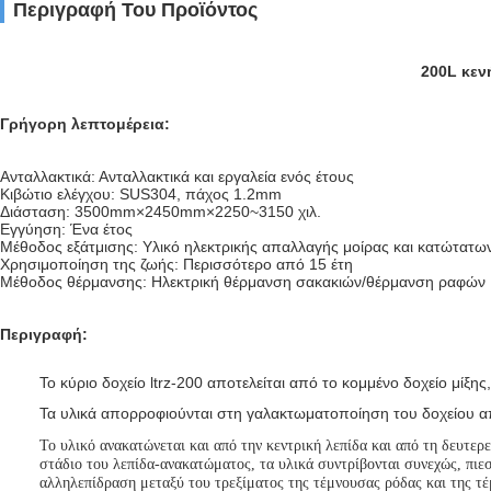
Περιγραφή Του Προϊόντος
200L κεν
Γρήγορη λεπτομέρεια:
Ανταλλακτικά: Ανταλλακτικά και εργαλεία ενός έτους
Κιβώτιο ελέγχου: SUS304, πάχος 1.2mm
Διάσταση:
3500mm×2450mm×2250~3150 χιλ.
Εγγύηση: Ένα έτος
Μέθοδος εξάτμισης: Υλικό ηλεκτρικής απαλλαγής μοίρας και κατώτατω
Χρησιμοποίηση της ζωής: Περισσότερο από 15 έτη
Μέθοδος θέρμανσης: Ηλεκτρική θέρμανση σακακιών/θέρμανση ραφών
Περιγραφή:
Το κύριο δοχείο ltrz-200 αποτελείται από το κομμένο δοχείο μί
Τα υλικά απορροφιούνται στη γαλακτωματοποίηση του δοχείου 
Το υλικό ανακατώνεται και από την κεντρική λεπίδα και από τη δευτερ
στάδιο του λεπίδα-ανακατώματος, τα υλικά συντρίβονται συνεχώς, πιεσ
αλληλεπίδραση μεταξύ του τρεξίματος της τέμνουσας ρόδας και της τ