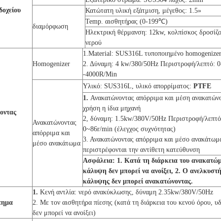
δοχείου
Κατώτατη υλική εξάτμιση, μέγεθος: 1.5»
Temp. αισθητήρας (0-199℃)
διαμόρφωση
Ηλεκτρική θέρμανση: 12kw, κολπίσκος δροσίζ
νερού
1.Material: SUS316L τυποποιημένο homogenize
Homogenizer
2. Δύναμη: 4 kw/380/50Hz Περιστροφή/λεπτό: 0
-4000R/Min
Υλικό: SUS316L, υλικό απορρίματος:
PTFE
1.
Ανακατώνοντας απόρριμα και μέση ανακατών
χρήση η ίδια μηχανή
οντας
2, δύναμη: 1.5kw/380V/50Hz Περιστροφή/λεπτό
Ανακατώνοντας
0~86r/min (έλεγχος συχνότητας)
απόρριμα και
3. Ανακατώνοντας απόρριμα και μέσο ανακάτωμ
μέσο ανακάτωμα
περιστρέφονται την αντίθετη κατεύθυνση
Ασφάλεια: 1. Κατά τη διάρκεια του ανακατώμ
κάλυψη δεν μπορεί να ανοίξει, 2. Ο ανελκυστ
κάλυψης δεν μπορεί ανακατώνοντας.
1.
Κενή αντλία: νερό ανακύκλωσης, δύναμη 2.35kw/380V/50Hz
τημα
2. Με τον αισθητήρα πίεσης (κατά τη διάρκεια του κενού όρου, υ
δεν μπορεί να ανοίξει)