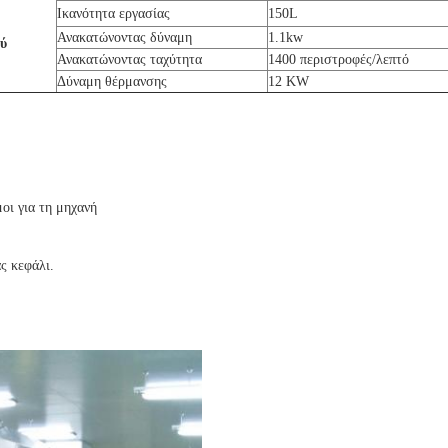
Ικανότητα εργασίας
150L
Ανακατώνοντας δύναμη
1.1kw
ού
Ανακατώνοντας ταχύτητα
1400 περιστροφές/λεπτό
Δύναμη θέρμανσης
12 KW
μοι για τη μηχανή
ς κεφάλι.