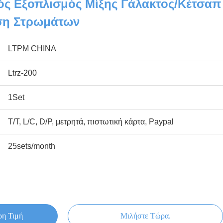
ός Εξοπλισμός Μίξης Γάλακτος/κέτσαπ
ίση Στρωμάτων
LTPM CHINA
Ltrz-200
1Set
T/T, L/C, D/P, μετρητά, πιστωτική κάρτα, Paypal
25sets/month
ρη Τιμή
Μιλήστε Τώρα.