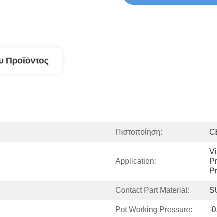
υ Προϊόντος
Πιστοποίηση:
C
Vi
Application:
Pr
Pr
Contact Part Material:
S
Pot Working Pressure:
-0