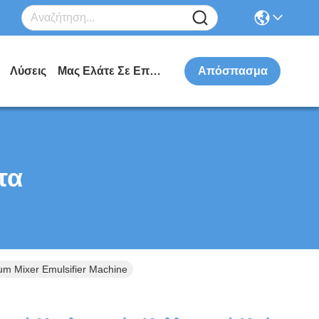
Λύσεις
Μας Ελάτε Σε Επαφή Με
Απόσπασμα
τα
m Mixer Emulsifier Machine