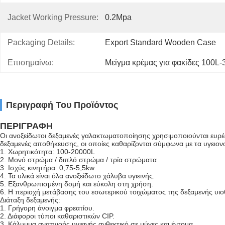
Jacket Working Pressure:
0.2Mpa
Packaging Details:
Export Standard Wooden Case
Επισημαίνω:
Μείγμα κρέμας για φακίδες 100L-
Περιγραφή Του Προϊόντος
ΠΕΡΙΓΡΑΦΗ
Οι ανοξείδωτοι δεξαμενές γαλακτωματοποίησης χρησιμοποιούνται ευρέ
δεξαμενές αποθήκευσης, οι οποίες καθαρίζονται σύμφωνα με τα υγειο
1. Χωρητικότητα: 100-20000L
2. Μονό στρώμα / διπλό στρώμα / τρία στρώματα
3. Ισχύς κινητήρα: 0,75-5,5kw
4. Τα υλικά είναι όλα ανοξείδωτο χάλυβα υγιεινής.
5. Εξανθρωπισμένη δομή και εύκολη στη χρήση.
6. Η περιοχή μετάβασης του εσωτερικού τοιχώματος της δεξαμενής υιοθε
Διάταξη δεξαμενής:
1. Γρήγορη άνοιγμα φρεατίου.
2. Διάφοροι τύποι καθαριστικών CIP.
3. Κάλυμμα αναπνοής υγιεινής ανθεκτικό σε μύγες και έντομα.