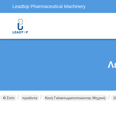
Leadtop Pharmaceutical Machinery
Λ
Σπίτι
προϊόντα
Κενή Γαλακτωματοποιώντας Μηχανή
1