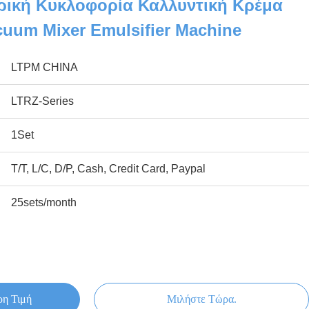
ρική Κυκλοφορία Καλλυντική Κρέμα
uum Mixer Emulsifier Machine
LTPM CHINA
LTRZ-Series
1Set
T/T, L/C, D/P, Cash, Credit Card, Paypal
25sets/month
ρη Τιμή
Μιλήστε Τώρα.