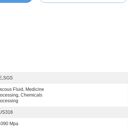
E,SGS
scous Fluid, Medicine 
ocessing, Chemicals 
ocessing
US316
.090 Mpa