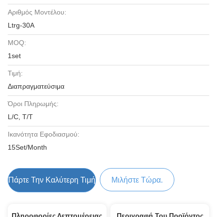
Αριθμός Μοντέλου:
Ltrg-30A
MOQ:
1set
Τιμή:
Διαπραγματεύσιμα
Όροι Πληρωμής:
L/C, T/T
Ικανότητα Εφοδιασμού:
15Set/Month
Πάρτε Την Καλύτερη Τιμή
Μιλήστε Τώρα.
Πληροφορίες Λεπτομέρειας
Περιγραφή Του Προϊόντος