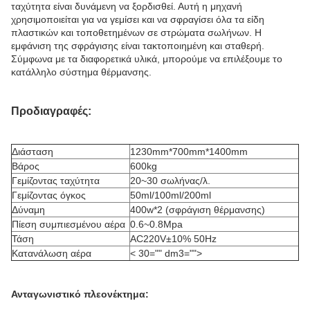
ταχύτητα είναι δυνάμενη να ξορδισθεί. Αυτή η μηχανή
χρησιμοποιείται για να γεμίσει και να σφραγίσει όλα τα είδη
πλαστικών και τοποθετημένων σε στρώματα σωλήνων. Η
εμφάνιση της σφράγισης είναι τακτοποιημένη και σταθερή.
Σύμφωνα με τα διαφορετικά υλικά, μπορούμε να επιλέξουμε το
κατάλληλο σύστημα θέρμανσης.
Προδιαγραφές:
Διάσταση
1230mm*700mm*1400mm
Βάρος
600kg
Γεμίζοντας ταχύτητα
20~30 σωλήνας/λ.
Γεμίζοντας όγκος
50ml/100ml/200ml
Δύναμη
400w*2 (σφράγιση θέρμανσης)
Πίεση συμπιεσμένου αέρα
0.6~0.8Mpa
Τάση
AC220V±10% 50Hz
Κατανάλωση αέρα
< 30="" dm3="">
Ανταγωνιστικό πλεονέκτημα: