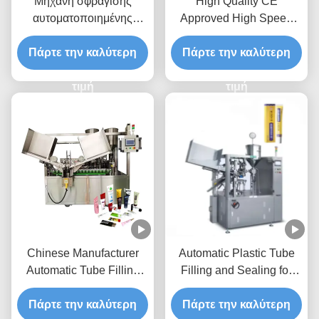
Μηχανή σφράγισης
High Quality CE
αυτοματοποιημένης
Approved High Speed
γέμωσης σωλήνων με
Hot Sale 5ml-120ml
σύστημα ελέγχου PLC
Πάρτε την καλύτερη
Automatic Ultrasonic Soft
Πάρτε την καλύτερη
από ανοξείδωτο χάλυβα
Tube Filling and Sealing
316L και παραγωγική
τιμή
Tube Filling Machine
τιμή
ικανότητα 25-40 τεμάχια/
λεπτο
Chinese Manufacturer
Automatic Plastic Tube
Automatic Tube Filling
Filling and Sealing for
Sealing for Toothpaste
Creams Cosmetics
Plastic Tube Tube Filling
Πάρτε την καλύτερη
Ointment Soft Tube Tube
Πάρτε την καλύτερη