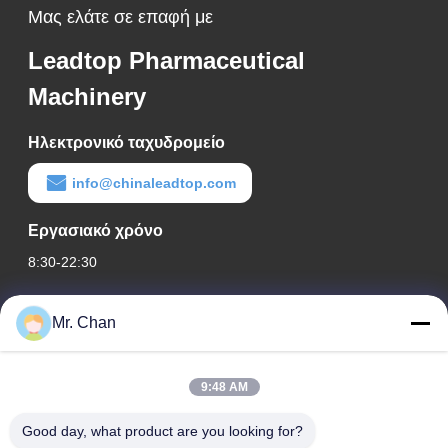
Μας ελάτε σε επαφή με
Leadtop Pharmaceutical
Machinery
Ηλεκτρονικό ταχυδρομείο
info@chinaleadtop.com
Εργασιακό χρόνο
8:30-22:30
Η διεύθυνσή μας
Mr. Chan
Διεύθυνση εταιρείας
28ος, Jiuan Rd, βιομηχανική ζώνη Jiuli, Shangwang. Πόλη
9:48 AM
Ruian, Zhejiang, ΚΙΝΑ
Good day, what product are you looking for?
Διεύθυνση εργοστασίου