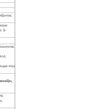
ίζοντας
nizer
: 0-
ατώνοντας
πτό:
άτωμα που
νοίξει,
Hz
υ,