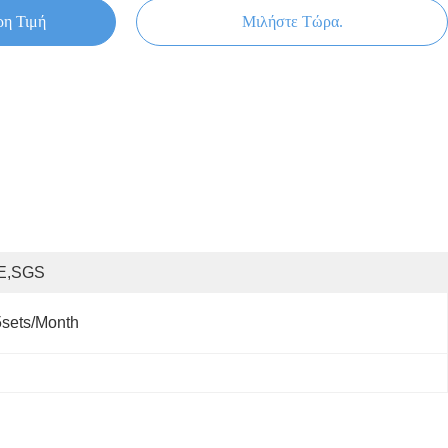
ρη Τιμή
Μιλήστε Τώρα.
E,SGS
sets/month