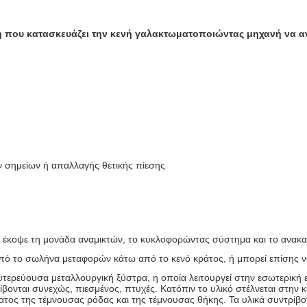
 που κατασκευάζει την κενή γαλακτωματοποιώντας μηχανή να αναμ
ν σημείων ή απαλλαγής θετικής πίεσης
ξης, έκοψε τη μονάδα αναμικτών, το κυκλοφορώντας σύστημα και το ανα
πό το σωλήνα μεταφορών κάτω από το κενό κράτος, ή μπορεί επίσης ν
ευτερεύουσα μεταλλουργική ξύστρα, η οποία λειτουργεί στην εσωτερική 
ίβονται συνεχώς, πιεσμένος, πτυχές. Κατόπιν το υλικό στέλνεται στην
ατος της τέμνουσας ρόδας και της τέμνουσας θήκης. Τα υλικά συντρίβ