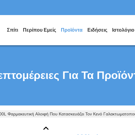
Σπίτι
Περίπου Εμείς
Προϊόντα
Ειδήσεις
Ιστολόγιο
επτομέρειες Για Τα Προϊόν
00L Φαρμακευτική Αλοιφή Που Κατασκευάζει Τον Κενό Γαλακτωματοποιώ