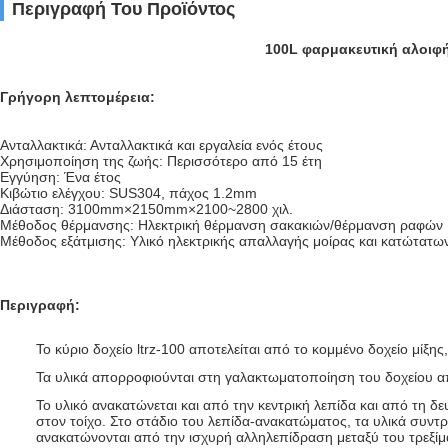
Περιγραφή Του Προϊόντος
100L φαρμακευτική αλοιφή
Γρήγορη λεπτομέρεια:
Ανταλλακτικά: Ανταλλακτικά και εργαλεία ενός έτους
Χρησιμοποίηση της ζωής: Περισσότερο από 15 έτη
Εγγύηση: Ένα έτος
Κιβώτιο ελέγχου: SUS304, πάχος 1.2mm
Διάσταση: 3100mm×2150mm×2100~2800 χιλ.
Μέθοδος θέρμανσης: Ηλεκτρική θέρμανση σακακιών/θέρμανση ραφών
Μέθοδος εξάτμισης: Υλικό ηλεκτρικής απαλλαγής μοίρας και κατώτατω
Περιγραφή:
Το κύριο δοχείο ltrz-100 αποτελείται από το κομμένο δοχείο μί
Τα υλικά απορροφιούνται στη γαλακτωματοποίηση του δοχείου α
Το υλικό ανακατώνεται και από την κεντρική λεπίδα και από τη δ
στον τοίχο. Στο στάδιο του λεπίδα-ανακατώματος, τα υλικά συντρ
ανακατώνονται από την ισχυρή αλληλεπίδραση μεταξύ του τρεξίμ