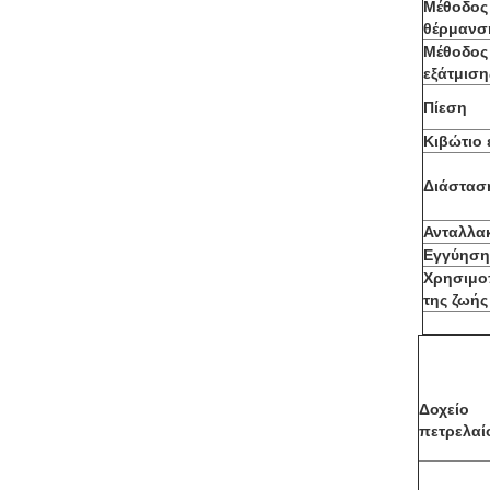
Μέθοδος
θέρμανσ
Μέθοδος
εξάτμιση
Πίεση
Κιβώτιο 
Διάστασ
Ανταλλα
Εγγύηση
Χρησιμο
της ζωής
Δοχείο
πετρελαί