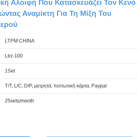
κή Αλοιφή Που Κατασκευάζει Τον Κενό
ντας Αναμίκτη Για Τη Μίξη Του
Νερού
LTPM CHINA
Ltrz-100
1Set
T/T, L/C, D/P, μετρητά, πιστωτική κάρτα, Paypal
25sets/month