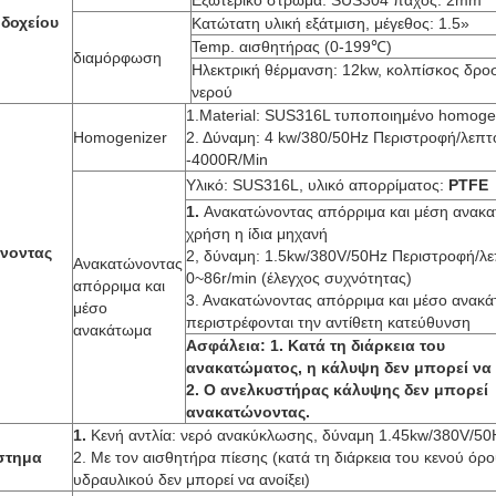
Εξωτερικό στρώμα: SUS304 πάχος: 2mm
 δοχείου
Κατώτατη υλική εξάτμιση, μέγεθος: 1.5»
Temp. αισθητήρας (0-199℃)
διαμόρφωση
Ηλεκτρική θέρμανση: 12kw, κολπίσκος δροσ
νερού
1.Material: SUS316L τυποποιημένο homoge
Homogenizer
2. Δύναμη: 4 kw/380/50Hz Περιστροφή/λεπτό
-4000R/Min
Υλικό: SUS316L, υλικό απορρίματος:
PTFE
1.
Ανακατώνοντας απόρριμα και μέση ανακ
χρήση η ίδια μηχανή
νοντας
2, δύναμη: 1.5kw/380V/50Hz Περιστροφή/λε
Ανακατώνοντας
0~86r/min (έλεγχος συχνότητας)
απόρριμα και
3. Ανακατώνοντας απόρριμα και μέσο ανακ
μέσο
περιστρέφονται την αντίθετη κατεύθυνση
ανακάτωμα
Ασφάλεια: 1. Κατά τη διάρκεια του
ανακατώματος, η κάλυψη δεν μπορεί να α
2. Ο ανελκυστήρας κάλυψης δεν μπορεί
ανακατώνοντας.
1.
Κενή αντλία: νερό ανακύκλωσης, δύναμη 1.45kw/380V/50
στημα
2. Με τον αισθητήρα πίεσης (κατά τη διάρκεια του κενού όρο
υδραυλικού δεν μπορεί να ανοίξει)