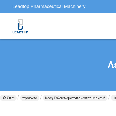
Leadtop Pharmaceutical Machinery
Λ
Σπίτι
προϊόντα
Κενή Γαλακτωματοποιώντας Μηχανή
1