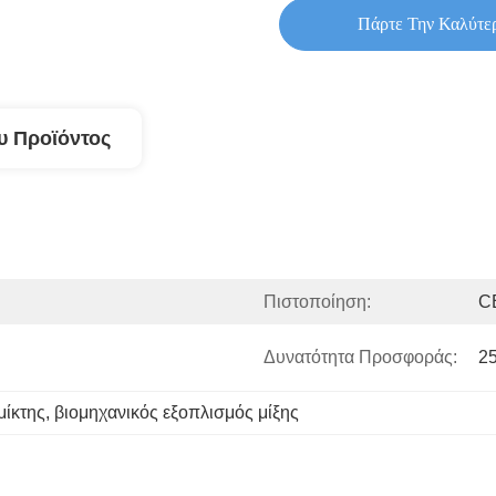
Πάρτε Την Καλύτε
υ Προϊόντος
Πιστοποίηση:
C
Δυνατότητα Προσφοράς:
25
μίκτης
, 
βιομηχανικός εξοπλισμός μίξης