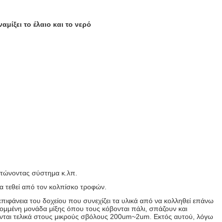
ίξει το έλαιο και το νερό
κατώνοντας σύστημα κ.λπ.
α τεθεί από τον κολπίσκο τροφών.
επιφάνεια του δοχείου που συνεχίζει τα υλικά από να κολληθεί επάνω
 κομμένη μονάδα μίξης όπου τους κόβονται πάλι, σπάζουν και
ονται τελικά στους μικρούς σβόλους 200um~2um. Εκτός αυτού, λόγω