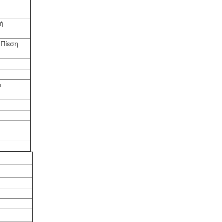
 ή
 Πίεση
ι