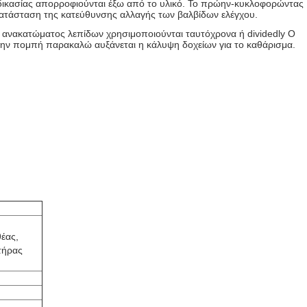
ιαδικασίας απορροφιούνται έξω από το υλικό. Το πρώην-κυκλοφορώντας
 κατάσταση της κατεύθυνσης αλλαγής των βαλβίδων ελέγχου.
ι ανακατώματος λεπίδων χρησιμοποιούνται ταυτόχρονα ή dividedly Ο
την πομπή παρακαλώ αυξάνεται η κάλυψη δοχείων για το καθάρισμα.
θέας,
κτήρας