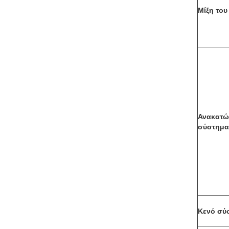
Μίξη του
Ανακατώ
σύστημα
Κενό σύ