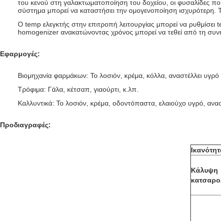
του κενού στη γαλακτωματοποίηση του δοχείου, οι φυσαλίδες πο
σύστημα μπορεί να καταστήσει την ομογενοποίηση ισχυρότερη. Τ
Ο temp ελεγκτής στην επιτροπή λειτουργίας μπορεί να ρυθμίσει
homogenizer ανακατώνοντας χρόνος μπορεί να τεθεί από τη συν
Εφαρμογές:
Βιομηχανία φαρμάκων: Το λοσιόν, κρέμα, κόλλα, αναστέλλει υγρό 
Τρόφιμα: Γάλα, κέτσαπ, γιαούρτι, κ.λπ.
Καλλυντικά: Το λοσιόν, κρέμα, οδοντόπαστα, ελαιούχο υγρό, ανασ
Προδιαγραφές:
Ικανότητ
Κάλυψη
κατσαρ