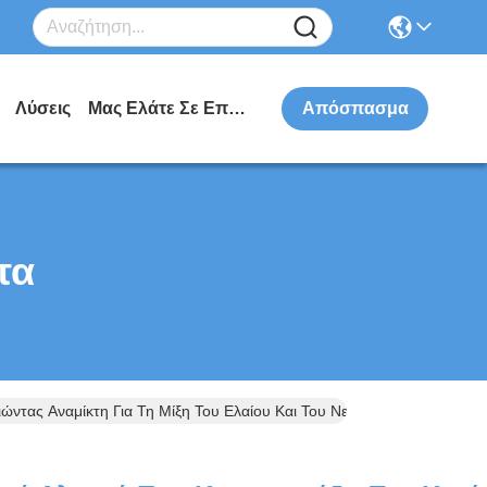
Λύσεις
Μας Ελάτε Σε Επαφή Με
Απόσπασμα
τα
ντας Αναμίκτη Για Τη Μίξη Του Ελαίου Και Του Νερού