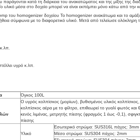
υ παράγονται κατά τη διάρκεια του ανακατώματος και της μίξης της δ
ο υλικό μέσα στο δοχείο μπορεί να είναι εκπέμπει μόνο κάτω από την
 temp του homogenizer δοχείου Το homogenizer ανακάτωμα και το αμάξ
ήθεια σύμφωνα με το διαφορετικό υλικό. Μετά από τελείωσε ολόκληρη 
κ.λπ.
τέλλει υγρό κ.λπ.
α
Όγκος 100L
Ο υγρός κολπίσκος (μορίων), βυθισμένος υλικός κολπίσκος,
κολπίσκος αέρα με το φίλτρο, επιθεωρεί το γυαλί φωτός και 
ολών
κενός λιμένας, μετρητής πίεσης (φραγμός 1 έως -0,1), σφιγ
πίεσης
Εσωτερικό στρώμα: SUS316L πάχος: 3mm
Υλικό
Μέσο στρώμα: SUS304 πάχος: 2mm