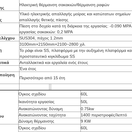
Ηλεκτρική θέρμανση σακακιών/θέρμανση ραφών
ης
Υλικό ηλεκτρικής απαλλαγής μοίρας και κατώτατων σημείων
ς
απαλλαγής θετικής πίεσης
Πίεση στο δοχείο κατά τη διάρκεια της εργασίας: -0.090 MPA
εργασίας σακακιών: 0,2 MPA
ελέγχου
SUS304, πάχος 1.2mm
3100mm×2150mm×2100~2800 χιλ.
η
Το ράφι είναι SS, πλατφόρμα με την αυξημένη πλατφόρμα κα
προστατευτικό κιγκλίδωμα SS
κτικά
Ανταλλακτικά και εργαλεία ενός έτους
Ένα έτος
ποίηση
Περισσότερο από 15 έτη
Όγκος σχεδίου
60L
Ικανότητα εργασίας
50L
Ανακατώνοντας δύναμη
0.75kw
Ανακατώνοντας ταχύτητα
1400 περιστροφές/λεπτό
ου
Δύναμη θέρμανσης
9 KW
Όγκος σχεδίου
60L