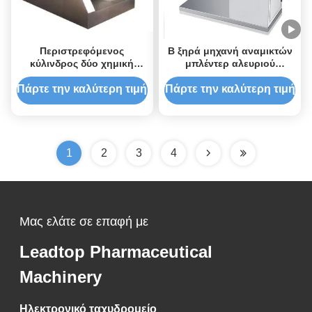
Περιστρεφόμενος
Β ξηρά μηχανή αναμικτών
κύλινδρος δύο χημική
μπλέντερ αλευριού
μηχανή μίξης σκονών
σκονών μορφής για τα
κινήσεων για τα υλικά
φαρμακευτικά είδη
Πάρτε την καλύτερη τιμή
Πάρτε την καλύτερη τιμή
κόκκων
1
2
3
4
Μας ελάτε σε επαφή με
Leadtop Pharmaceutical
Machinery
Ηλεκτρονικό ταχυδρομείο