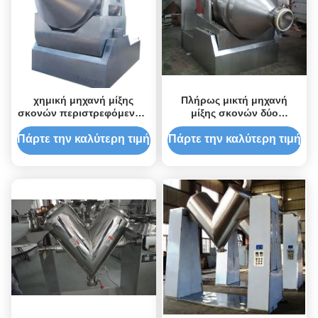
χημική μηχανή μίξης
Πλήρως μικτή μηχανή
σκονών περιστρεφόμενων
μίξης σκονών δύο
κυλίνδρων για τα υλικά
διαστάσεων χημική για τα
1.15-60kw κόκκων
υλικά κόκκων
Πάρτε την καλύτερη τιμή
Πάρτε την καλύτερη τιμή