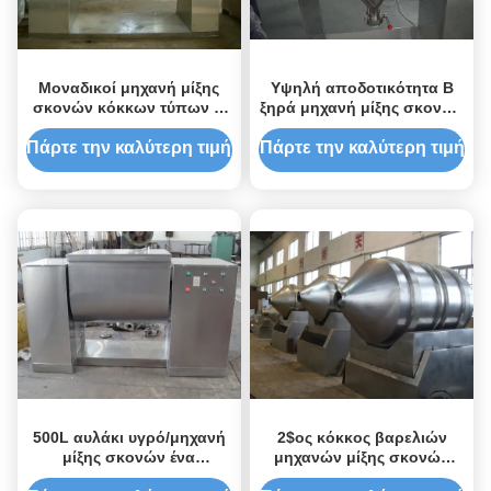
Μοναδικοί μηχανή μίξης
Υψηλή αποδοτικότητα Β
σκονών κόκκων τύπων Β
ξηρά μηχανή μίξης σκονών
ακατέργαστοι/ξηροί/
τύπων για τη βιομηχανία
εξοπλισμός
τροφίμων
Πάρτε την καλύτερη τιμή
Πάρτε την καλύτερη τιμή
500L αυλάκι υγρό/μηχανή
2$ος κόκκος βαρελιών
μίξης σκονών ένα
μηχανών μίξης σκονών
διαδικασία
που αναμιγνύει τη