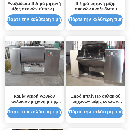
Ανοξείδωτο Β ξηρά μηχανή
Β ξηρά μηχανή μίξης
μίξης σκονών τύπων με
σκονών ανοξείδωτου
την κενή αντλία
τύπων 72-2400 kg/h
Πάρτε την καλύτερη τιμή
Πάρτε την καλύτερη τιμή
Καμία νεκρή γωνιών
Ξηρό μπλέντερ αυλακιού
αυλακιού μηχανή μίξης
μηχανών μίξης κολλών/
τύπων υγρή με τις
σκονών για τη χημική
σφραγισμένες συσκευές
βιομηχανία
Πάρτε την καλύτερη τιμή
Πάρτε την καλύτερη τιμή