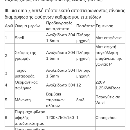
ΙΙΙ. μια dmh-
διπλή πόρτα εκατό αποστειρώνοντας πίνακας
3
διαμόρφωσης φούρνων καθαρισμού επιπέδων
Προδιαγραφές
Αριθ.
Όνομα μερών
Ποσότητα
Σημείωση
και πρότυπο
Ανοξείδωτο 304
Πλήρης
1
Shell
Ματ επιφάνεια
1.5mm
μηχανή
Ματ σφιχτή
Σκάφος της
Ανοξείδωτο 304
Πλήρης
συγκόλληση
2
γραμμής
1.5mm
μηχανή
επιφάνειας της
γωνίας Ρ
Τοίχος
Ανοξείδωτο 304
Πλήρης
3
μεταφοράς
1.5mm
μηχανή
Θερμαντικός
220V
4
Ανοξείδωτο 304
12
σωλήνας
1.25KW/Root
Βαμβάκι
Παραχθείς σε
5
Μόνωση
πυριτικών
8m3
Wuxi
αλάτων
Πυρίμαχο φίλτρο
6
υψηλής
1200×750×150
1
Changzhou
αποδοτικότητας
Πυρίμαχο φίλτρο