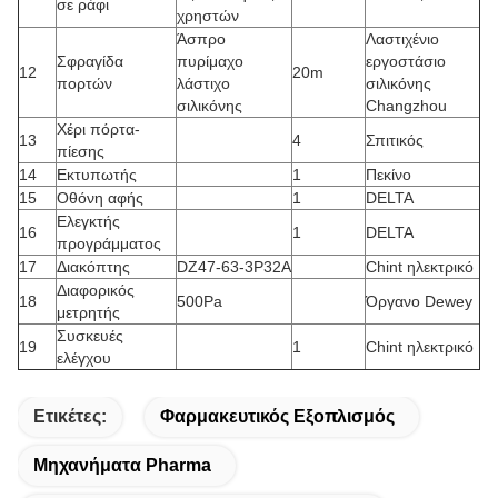
σε ράφι
χρηστών
Άσπρο
Λαστιχένιο
Σφραγίδα
πυρίμαχο
εργοστάσιο
12
20m
πορτών
λάστιχο
σιλικόνης
σιλικόνης
Changzhou
Χέρι πόρτα-
13
4
Σπιτικός
πίεσης
14
Εκτυπωτής
1
Πεκίνο
15
Οθόνη αφής
1
DELTA
Ελεγκτής
16
1
DELTA
προγράμματος
17
Διακόπτης
DZ47-63-3P32A
Chint ηλεκτρικό
Διαφορικός
18
500Pa
Όργανο Dewey
μετρητής
Συσκευές
19
1
Chint ηλεκτρικό
ελέγχου
Ετικέτες:
Φαρμακευτικός Εξοπλισμός
Μηχανήματα Pharma