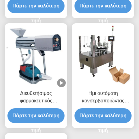
σύσφιξη και αισθητήρες
Πάρτε την καλύτερη
Πάρτε την καλύτερη
προγραμματισμένη
κατά των παρεμβολών για
μέτρηση για γραμμές
ακριβές χειρισμό υλικών
τιμή
συσκευασίας υψηλής
τιμή
ταχύτητας
Διευθετήσιμος
Ημι αυτόματη
φαρμακευτικός
κονσερβοποιώντας
εξοπλισμός στιλβωτών
μηχανή
καψών ταχύτητας με 7000
Πάρτε την καλύτερη
Πάρτε την καλύτερη
κάψες/λ.
τιμή
τιμή