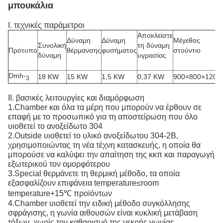
μπουκάλια
Ι. τεχνικές παράμετροι
Αποκλείστε
Δύναμη
Δύναμη
Μέγεθος
Συνολική
τη δύναμη
Πρότυπο
θέρμανσης
φυσήματος
στούντιο
δύναμη
υγρασίας
Dmh-
18 KW
15 KW
1,5 KW
0,37 KW
900×800×1200
3
ΙΙ. βασικές λειτουργίες και διαμόρφωση
1.Chamber και όλα τα μέρη που μπορούν να έρθουν σε
επαφή με το προσωπικό για τη αποστείρωση που όλο
υιοθετεί το ανοξείδωτο 304
2.Outside υιοθετεί το υλικό ανοξείδωτου 304-2B,
χρησιμοποιώντας τη νέα τέχνη κατασκευής, η οποία θα
μπορούσε να καλύψει την απαίτηση της κκπ και παραγωγή
εξωτερικού τον ομορφότερου
3.Special θερμάνετε τη θερμική μέθοδο, τα οποία
εξασφαλίζουν επιφάνεια temperature≤room
temperature+15℃ προϊόντων
4.Chamber υιοθετεί την ειδική μέθοδο συγκόλλησης
σφράγισης, η γωνία αιθουσών είναι κυκλική μετάβαση
τόξων, χωρίς τον καθαρισμό της νεκρής γωνίας.