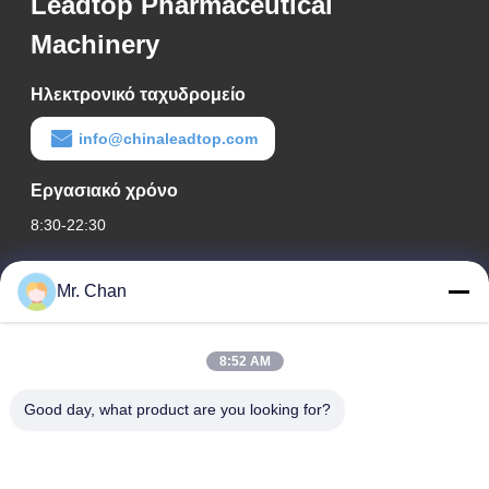
Leadtop Pharmaceutical
Machinery
Ηλεκτρονικό ταχυδρομείο
info@chinaleadtop.com
Εργασιακό χρόνο
8:30-22:30
Η διεύθυνσή μας
Mr. Chan
Διεύθυνση εταιρείας
28ος, Jiuan Rd, βιομηχανική ζώνη Jiuli, Shangwang. Πόλη
8:52 AM
Ruian, Zhejiang, ΚΙΝΑ
Good day, what product are you looking for?
Διεύθυνση εργοστασίου
28ος, Jiuan Rd, βιομηχανική ζώνη Jiuli, Shangwang. Πόλη
Ruian, Zhejiang, ΚΙΝΑ