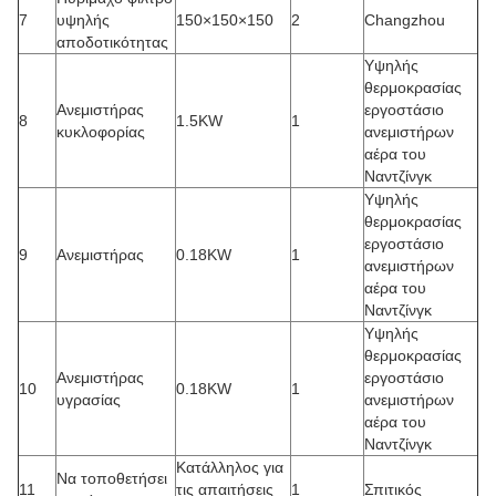
7
υψηλής
150×150×150
2
Changzhou
αποδοτικότητας
Υψηλής
θερμοκρασίας
Ανεμιστήρας
εργοστάσιο
8
1.5KW
1
κυκλοφορίας
ανεμιστήρων
αέρα του
Ναντζίνγκ
Υψηλής
θερμοκρασίας
εργοστάσιο
9
Ανεμιστήρας
0.18KW
1
ανεμιστήρων
αέρα του
Ναντζίνγκ
Υψηλής
θερμοκρασίας
Ανεμιστήρας
εργοστάσιο
10
0.18KW
1
υγρασίας
ανεμιστήρων
αέρα του
Ναντζίνγκ
Κατάλληλος για
Να τοποθετήσει
11
τις απαιτήσεις
1
Σπιτικός