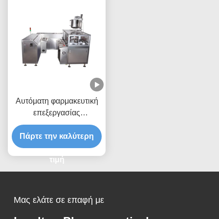
Αυτόματη φαρμακευτική
επεξεργασίας
συσκευασία Suppository
μηχανών ηπατική πυίδα
Πάρτε την καλύτερη
τιμή
Μας ελάτε σε επαφή με