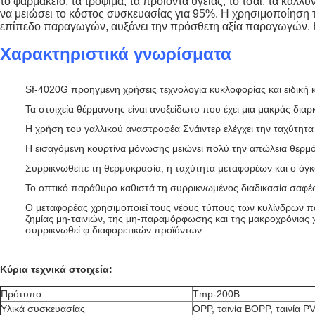
το φαρμακείο, τα τρόφιμα, τα προϊόντα υγείας, το τσάι, τα καλ
να μειώσει το κόστος συσκευασίας για 95%. Η χρησιμοποίηση τη
επίπεδο παραγωγών, αυξάνει την πρόσθετη αξία παραγωγών. Η 
Χαρακτηριστικά γνωρίσματα
Sf-4020G προηγμένη χρήσεις τεχνολογία κυκλοφορίας και ειδική 
Τα στοιχεία θέρμανσης είναι ανοξείδωτο που έχει μια μακράς διαρ
Η χρήση του γαλλικού αναστροφέα Σνάιντερ ελέγχει την ταχύτητα
Η εισαγόμενη κουρτίνα μόνωσης μειώνει πολύ την απώλεια θερμ
Συρρικνωθείτε τη θερμοκρασία, η ταχύτητα μεταφορέων και ο όγκο
Το οπτικό παράθυρο καθιστά τη συρρικνωμένος διαδικασία σαφέ
Ο μεταφορέας χρησιμοποιεί τους νέους τύπους των κυλίνδρων που
ζημίας μη-ταινιών, της μη-παραμόρφωσης και της μακροχρόνιας 
συρρικνωθεί φ διαφορετικών προϊόντων.
Κύρια τεχνικά στοιχεία:
Πρότυπο
Tmp-200B
Υλικά συσκευασίας
OPP, ταινία BOPP, ταινία P