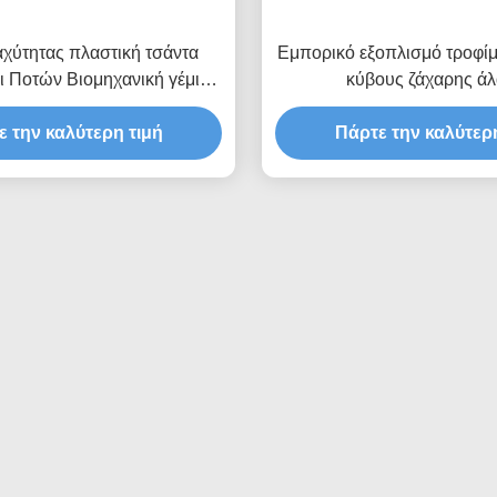
χύτητας πλαστική τσάντα
Εμπορικό εξοπλισμό τροφί
ι Ποτών Βιομηχανική γέμιση
κύβους ζάχαρης άλ
λυλειτουργική συσκευαστική
Αυτοματοποιημένο ορ
ε την καλύτερη τιμή
μηχανή
πολυλειτουργικό συσκε
Πάρτε την καλύτερη