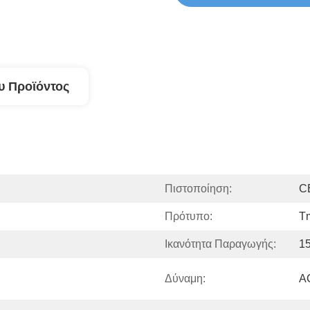
υ Προϊόντος
Πιστοποίηση:
C
Πρότυπο:
T
Ικανότητα Παραγωγής:
15
Δύναμη:
A