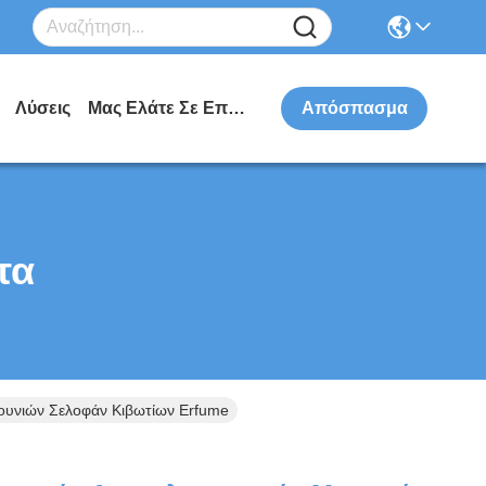
Λύσεις
Μας Ελάτε Σε Επαφή Με
Απόσπασμα
τα
ουνιών Σελοφάν Κιβωτίων Erfume