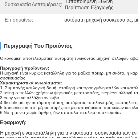
Τυποποιημένη Ξύλινη 
Συσκευασία Λεπτομέρειες:
Περίπτωση Εξαγωγής
Επισημαίνω:
αυτόματη μηχανή συσκευασίας
, 
μ
Περιγραφή Του Προϊόντος
Οικονομική αποτελεσματική αυτόματη τυλίγοντας μηχανή σελοφάν κιβ
Περιγραφή προϊόντων:
Η μηχανή είναι κυρίως κατάλληλη για το μαζικό πόκερ, μπισκότα, η καρ
συσκευασίας.
Χαρακτηριστικά γνωρίσματα:
1.
Συμπαγής και λογική δομή, σταθερή και προηγμένη απλών και κατά
2.using ο πολλών χρήσεων ψηφιακός μετατροπέας, stepless αλλαγή τ
3.easy για να αλλάξει τον κύβο
4.flexible με την αυτόματη σίτιση, αυτόματος υπολογισμός, φωτοηλεκτ
5.transmission στο μέρος παρέχεται μια υπαγόρευση συσκευών και ε
6.No η ταινία χωρίς άρθρο, δεν σπαταλά τα υλικά συσκευασίας.
Εφαρμογή:
Η μηχανή είναι κατάλληλη για την αυτόματη συσκευασία των εν