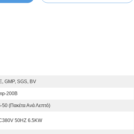
E, GMP, SGS, BV
mp-200B
-50 (πακέτα Ανά Λεπτό)
C380V 50HZ 6.5KW