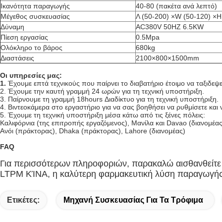
Ικανότητα παραγωγής
40-80 (πακέτα ανά λεπτό)
Μέγεθος συσκευασίας
Λ (50-200) ×W (50-120) ×H 
Δύναμη
AC380V 50HZ 6.5KW
Πίεση εργασίας
0.5Mpa
Ολόκληρο το βάρος
680kg
Διαστάσεις
2100×800×1500mm
Οι υπηρεσίες μας:
1.
Έχουμε επτά τεχνικούς που παίρνει το διαβατήριο έτοιμο να ταξιδεψ
2. Έχουμε την καυτή γραμμή 24 ωρών για τη τεχνική υποστήριξη.
3. Παίρνουμε τη γραμμή 18hours Διαδίκτυο για τη τεχνική υποστήριξη.
4. Βιντεοκάμερα στο εργαστήριο για να σας βοηθήσει να ρυθμίσετε κα
5. Έχουμε τη τεχνική υποστήριξη μέσα κάτω από τις ξένες πόλεις:
Καλιφόρνια (της επιτροπής εργαζόμενος), Μανίλα και Davao (διανομέας
Ανόι (πράκτορας), Dhaka (πράκτορας), Lahore (διανομέας)
FAQ
Για περισσότερων
πληροφοριών
, παρακαλώ αισθανθείτε
LTPM ΚΊΝΑ, η καλύτερη φαρμακευτική λύση παραγωγής
Ετικέτες:
Μηχανή Συσκευασίας Για Τα Τρόφιμα