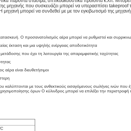
λυντικά παρόντα στάσιμα, οπτικοακουστικά προϊόντα κ.λπ. Μπορεί
ς μηχανής που συσκευάζει μπορεί να υπερασπίσει takeproof την
μηχανή μπορεί να συνδεθεί με με τον εγκιβωτισμό της μηχανή
κατασκευή. Ο προσανατολισμός αέρα μπορεί να ρυθμιστεί και συρρικνωθ
κείας έκταση και μια υψηλής ενέργειας αποδοτικότητα
 μετάδοσης που έχει τη λειτουργία της απαρεμφατικής ταχύτητας
ότητας
ς αέρα είναι διευθετήσιμοι
στερη
 καλύπτονται με τους ανθεκτικούς εισαγόμενους σωλήνες ινών που έχο
χρησιμοποίησης όρων Ο κύλινδρος μπορεί να επιλέξει την περιστροφή 
VC