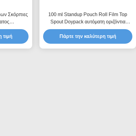
μων Σκόρπιες
100 ml Standup Pouch Roll Film Top
ατος
Spout Doypack αυτόματη οριζόντια
ιζόντιο
πολυλειτουργική συσκευασία
υαστήριο
 τιμή
Πάρτε την καλύτερη τιμή