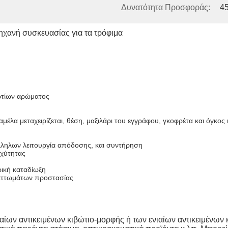
Δυνατότητα Προσφοράς:
4
ηχανή συσκευασίας για τα τρόφιμα
ωτίων αρώματος
αμέλα μεταχειρίζεται, θέση, μαξιλάρι του εγγράφου, γκοφρέτα και όγκο
λληλων λειτουργία απόδοσης, και συντήρηση
αχύτητας
ρική καταδίωξη
λαττωμάτων προστασίας
ιαίων αντικειμένων κιβώτιο-μορφής ή των ενιαίων αντικειμένων