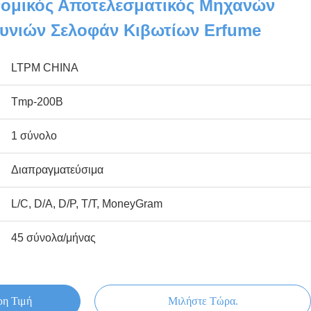
νομικός Αποτελεσματικός Μηχανών
υνιών Σελοφάν Κιβωτίων Erfume
LTPM CHINA
Tmp-200B
1 σύνολο
Διαπραγματεύσιμα
L/C, D/A, D/P, T/T, MoneyGram
45 σύνολα/μήνας
ρη Τιμή
Μιλήστε Τώρα.