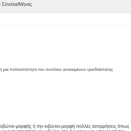
5 Σύνολα/μήνας
ς ή μια πολλαπλότητα του συνόλου αντικειμένων τρισδιάστατης
 κιβώτιο-μορφής ή την κιβώτιο-μορφή πολλές αντιρρήσεις όπως