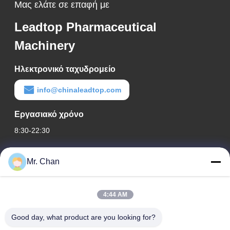
Μας ελάτε σε επαφή με
Leadtop Pharmaceutical
Machinery
Ηλεκτρονικό ταχυδρομείο
info@chinaleadtop.com
Εργασιακό χρόνο
8:30-22:30
Η διεύθυνσή μας
Mr. Chan
Διεύθυνση εταιρείας
28ος, Jiuan Rd, βιομηχανική ζώνη Jiuli, Shangwang. Πόλη
4:44 AM
Ruian, Zhejiang, ΚΙΝΑ
Good day, what product are you looking for?
Διεύθυνση εργοστασίου