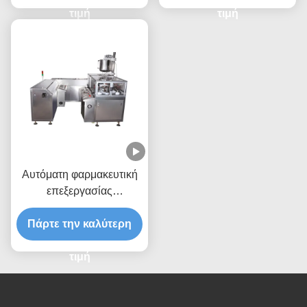
τιμή
τιμή
Αυτόματη φαρμακευτική
επεξεργασίας
συσκευασία Suppository
μηχανών ηπατική πυίδα
Πάρτε την καλύτερη
τιμή