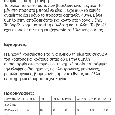
αναμίκτες αυτή τη στιγμή.
Το υλικό ποσοστό δαπανών βαρελιών είναι μεγάλο. Το
μέγιστο ποσοστό μπορεί να είναι μέχρι 90% (ο κοινός
αναμίκτης έχει μόνο το ποσοστό δαπανών 40%). Είναι
υψηλό στην αποδοτικότητα και κοντό στο χρόνο μίξης.
Το βαρέλι χρησιμοποιεί τη σύνδεση καμπυλών. Το βαρέλι
έχει περάσει τη λεπτή επεξεργασία στιλβωτικής ουσίας.
Εφαρμογές:
Η μηχανή χρησιμοποιείται για υλικού τη μίξη του σκονών
του κράτους και κράτους σιταριού με την υψηλή
ομοιομορφία στο φαρμακείο, τη χημική ουσία, τα τρόφιμα,
την ελαφρύς-βιομηχανία, τις ηλεκτρονικές, μηχανικές,
μεταλλουργικές, βιομηχανίες άμυνας έθνους και άλλα
επιστήμη και ιδρύματα τεχνολογίας.
Προδιαγραφές:
Πρότυπο
SYH1
SYH5
SYH15
SYH50
SHY100
SYH200
SYH400
SYH600
Ικανότητα
βαρελιών
1
5
15
50
100
200
400
600