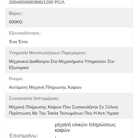
200/400/600/800/1200 PC/λ.
Βάρος::
600KG
Εξουσιοδότηση::
Ένα Έτος
Υπηρεσία Μεταπωλήσεων Παρεχόμενη::
Μηχανικοί Διαθέσιμοι Στα Μηχανήματα Υπηρεσιών Στο 
Εξωτερικό
Όνομα::
Αυτόματη Μηχανή Πλήρωσης Καψών
Συσκευασία Λεπτομέρειες:
Μηχανή Πλήρωσης Καψών Που Συσκευάζεται Σε Ξύλινη 
Περίπτωση Με Την Ταινία Τεντωμάτων Που Η Αντι Υγρασ
μηχανή υλικών πληρώσεως 
καψών
Επισημαίνω:
, 