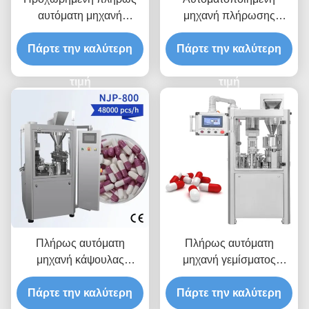
αυτόματη μηχανή
μηχανή πλήρωσης
γεμίσματος κάψουλας
κάψουλας υψηλής
Πάρτε την καλύτερη
Πάρτε την καλύτερη
απόδοσης με ακριβή
τροφοδοσία
τιμή
τιμή
Πλήρως αυτόματη
Πλήρως αυτόματη
μηχανή κάψουλας
μηχανή γεμίσματος
γεμίζοντας 5,5 kW χαμηλό
κάψουλας με ακρίβεια
Πάρτε την καλύτερη
θόρυβο
Πάρτε την καλύτερη
±1,5 2,5%