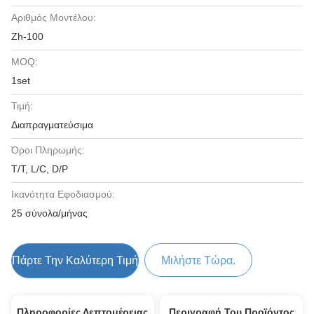
Αριθμός Μοντέλου:
Zh-100
MOQ:
1set
Τιμή:
Διαπραγματεύσιμα
Όροι Πληρωμής:
T/T, L/C, D/P
Ικανότητα Εφοδιασμού:
25 σύνολα/μήνας
Πάρτε Την Καλύτερη Τιμή
Μιλήστε Τώρα.
Πληροφορίες Λεπτομέρειας
Περιγραφή Του Προϊόντος