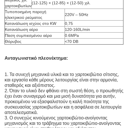
Μέγεθος χιλ.
(12-125) × (12-85) × (12-50) χιλ.
χαρτοκιβωτίων
Τυποποιημένη παροχή
220V – 50Hz
ηλεκτρικού ρεύματος
Κατανάλωση ισχύος στο KW
0,75
Κατανάλωση αέρα
120-160L/min
Πίεση συμπιεσμένου αέρα
0.6MPa
Θόρυβος
<70 DB
Ανταγωνιστικό πλεονέκτημα:
1. Τα συνεχή μηχανικά υλικά και το χαρτοκιβώτιο σίτισης,
και εργασία κάθε μέρους λειτουργίας είναι στην αρμονία,
σταθερός και αξιόπιστος.
2. Όταν το υλικό δεν φθάνει στη σωστή θέση, ο προωθητής
έχει έναν συναγερμό και μια μισή δυνατότητα για αυτήν,
προκειμένου να εξασφαλιστούν η καλή ποιότητα της
συσκευασίας χαρτοκιβωτίων και η ασφάλεια σε λειτουργία
αποτελεσματικά.
3. Ο συνεχώς κινούμενος χαρτοκιβώτιο-ανοίγοντας
μηχανισμός και το τράβηγμα του χαρτοκιβώτιο-ανοίγοντας