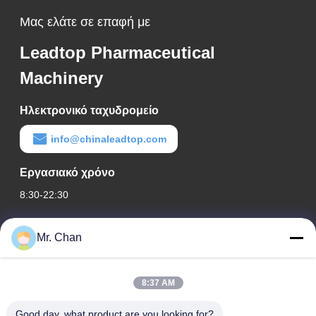
Μας ελάτε σε επαφή με
Leadtop Pharmaceutical
Machinery
Ηλεκτρονικό ταχυδρομείο
info@chinaleadtop.com
Εργασιακό χρόνο
8:30-22:30
Η διεύθυνσή μας
Mr. Chan
Διεύθυνση εταιρείας
28ος, Jiuan Rd, βιομηχανική ζώνη Jiuli, Shangwang. Πόλη
8:37 AM
Ruian, Zhejiang, ΚΙΝΑ
Good day, what product are you looking for?
Διεύθυνση εργοστασίου