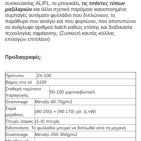
συσκευασίας AL/PL, το μπουκάλι
, τις τσάντες τύπων
μαξιλαριών
και άλλο σχετικό παρόμοιο ικανοποιημένο
συμπαγές αυτόματο φυλλάδιο που διπλώνουν, το
παράθυρο που ανοίγει και που φορτώνει, που αποτυπώνει
σε ανάγλυφο αριθμού batch καθώς επίσης και διαδικασία
τεχνολογίας σφράγισης. (Συσκευή καυτός-κόλλας
επιλογών επιπλέον)
Προδιαγραφές:
Πρότυπο
Zh-100
Βάρος στο κλ
1100
Σταθερή ταχύτητα
50-100 χαρτοκιβώτια/λ.
παραγωγής
Grammage
Μεταξύ 60-70g/m2
Σειρά
(80-250) × (90-170) χιλ. (L×W)
μεγέθους
Πτυχές σειράς
(1-4) πτυχές
Ειδοποίηση: Το φυλλάδιο μπορεί να διπλωθεί από τη μηχανή
Grammage
Μεταξύ 250-350g/m2