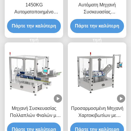
1450KG
Αυτόματη Μηχανή
Αυτοματοποιημένο
Συσκευασίας
εξοπλισμό συσκευασίας
Μπουκαλιών με Γρήγορη
με οθόνη αφής Μέγεθος
Πάρτε την καλύτερη
Πάρτε την καλύτερη
Αλλαγή Πλακών
συσκευασίας H15-60mm
Μορφοποίησης και
τιμή
Ακριβή Πλευρική Κίνηση
τιμή
για Συσκευασία Υψηλής
Ταχύτητας
Μηχανή Συσκευασίας
Προσαρμοσμένη Μηχανή
Πολλαπλών Φιαλών με
Χαρτοκιβωτίων με
Σφιγκτήρες Servo και
Σχεδιασμό 8 Σταθμών και
Εκτροπή Διπλής Σειράς
Πάρτε την καλύτερη
Πάρτε την καλύτερη
Σύστημα Γρήγορης