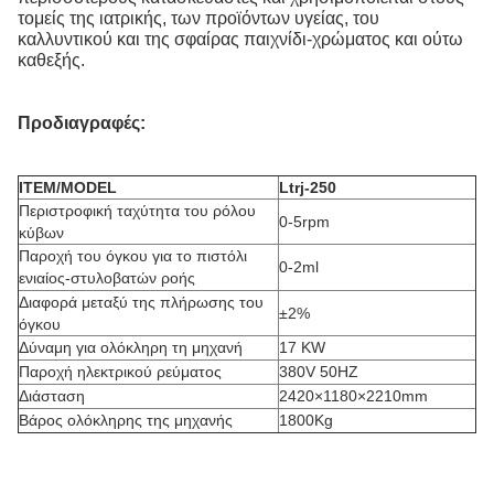
τομείς της ιατρικής, των προϊόντων υγείας, του
καλλυντικού και της σφαίρας παιχνίδι-χρώματος και ούτω
καθεξής.
Προδιαγραφές:
ITEM/MODEL
Ltrj-250
Περιστροφική ταχύτητα του ρόλου
0-5rpm
κύβων
Παροχή του όγκου για το πιστόλι
0-2ml
ενιαίος-στυλοβατών ροής
Διαφορά μεταξύ της πλήρωσης του
±2%
όγκου
Δύναμη για ολόκληρη τη μηχανή
17 KW
Παροχή ηλεκτρικού ρεύματος
380V 50HZ
Διάσταση
2420×1180×2210mm
Βάρος ολόκληρης της μηχανής
1800Kg