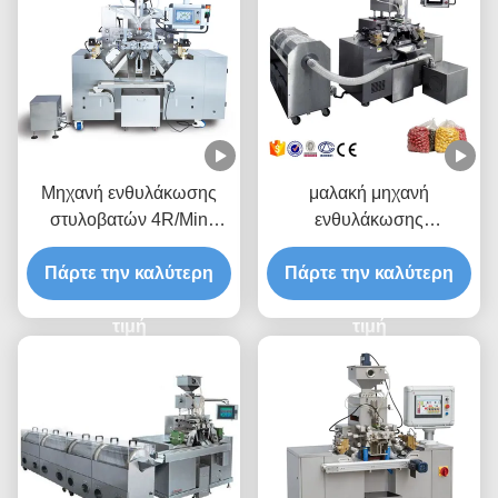
Μηχανή ενθυλάκωσης
μαλακή μηχανή
στυλοβατών 4R/Min
ενθυλάκωσης
Softgel της κκπ 8
πηκτωμάτων 1ml 7rpm
Πάρτε την καλύτερη
Πάρτε την καλύτερη
Paintball
τιμή
τιμή