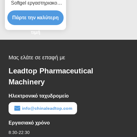
Softgel εργαστηριακού
άνευ ραφής πετρελαίου
Πάρτε την καλύτερη
με το στυλοβάτη 8
τιμή
Μας ελάτε σε επαφή με
Leadtop Pharmaceutical
Machinery
Ηλεκτρονικό ταχυδρομείο
info@chinaleadtop.com
Εργασιακό χρόνο
8:30-22:30