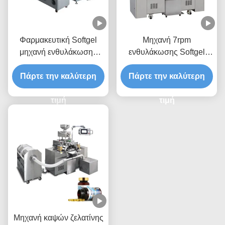
Φαρμακευτική Softgel
Μηχανή 7rpm
μηχανή ενθυλάκωσης
ενθυλάκωσης Softgel
2.3KW 7rpm
βιταμινών για τη ζελατίνη
Πάρτε την καλύτερη
Πάρτε την καλύτερη
τιμή
τιμή
Μηχανή καψών ζελατίνης