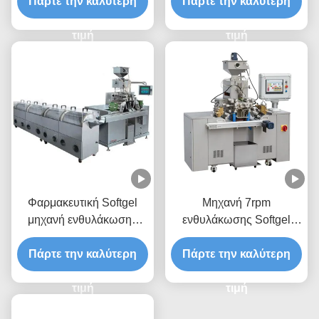
Πάρτε την καλύτερη
Πάρτε την καλύτερη
Paintball
τιμή
τιμή
Φαρμακευτική Softgel
Μηχανή 7rpm
μηχανή ενθυλάκωσης
ενθυλάκωσης Softgel
2.3KW 7rpm
βιταμινών για τη ζελατίνη
Πάρτε την καλύτερη
Πάρτε την καλύτερη
τιμή
τιμή