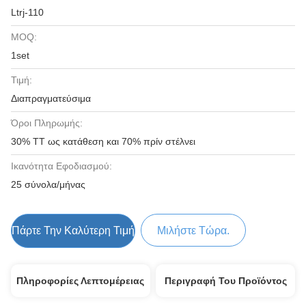
Ltrj-110
MOQ:
1set
Τιμή:
Διαπραγματεύσιμα
Όροι Πληρωμής:
30% TT ως κατάθεση και 70% πρίν στέλνει
Ικανότητα Εφοδιασμού:
25 σύνολα/μήνας
Πάρτε Την Καλύτερη Τιμή
Μιλήστε Τώρα.
Πληροφορίες Λεπτομέρειας
Περιγραφή Του Προϊόντος