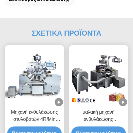
ΣΧΕΤΙΚΑ ΠΡΟΪΟΝΤΑ
Μηχανή ενθυλάκωσης
μαλακή μηχανή
στυλοβατών 4R/Min
ενθυλάκωσης
Softgel της κκπ 8
πηκτωμάτων 1ml 7rpm