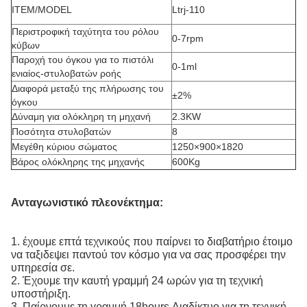
ITEM/MODEL
Ltrj-110
Περιστροφική ταχύτητα του ρόλου
0-7rpm
κύβων
Παροχή του όγκου για το πιστόλι
0-1ml
ενιαίος-στυλοβατών ροής
Διαφορά μεταξύ της πλήρωσης του
±2%
όγκου
Δύναμη για ολόκληρη τη μηχανή
2.3KW
Ποσότητα στυλοβατών
8
Μεγέθη κύριου σώματος
1250×900×1820
Βάρος ολόκληρης της μηχανής
600Kg
Ανταγωνιστικό πλεονέκτημα:
1. έχουμε επτά τεχνικούς που παίρνει το διαβατήριο έτοιμο
να ταξιδεψει παντού τον κόσμο για να σας προσφέρει την
υπηρεσία σε.
2. Έχουμε την καυτή γραμμή 24 ωρών για τη τεχνική
υποστήριξη.
3. Παίρνουμε τη γραμμή 18hours Διαδίκτυο για τη τεχνική