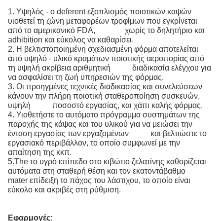
1. Υψηλός - ο deferent εξοπλισμός ποιοτικών καψών
υιοθετεί τη ζώνη μεταφορέων τροφίμων που εγκρίνεται
από το αμερικανικό FDA, χωρίς το δηλητήριο και
adhibition και εύκολος να καθαρίσει.
2. Η βελτιστοποιημένη σχεδιασμένη φόρμα αποτελείται
από υψηλό - υλικό κραμάτων ποιοτικής αεροπορίας από
τη υψηλή ακρίβεια αριθμητική διαδικασία ελέγχου για
να ασφαλίσει τη ζωή υπηρεσιών της φόρμας.
3. Οι προηγμένες τεχνικές διαδικασίας και συνελεύσεων
κάνουν την πλήρη ποιοτική σταθεροποίηση συσκευών,
υψηλή ποσοστό εργασίας, και χάπι καλής φόρμας.
4. Υιοθετήστε το αυτόματο πρόγραμμα συστημάτων της
παροχής της κάψας και του υλικού για να μειώσει την
ένταση εργασίας των εργαζομένων και βελτιώστε το
εργασιακό περιβάλλον, το οποίο συμφωνεί με την
απαίτηση της κκπ.
5.The το υγρό επίπεδο στο κιβώτιο ζελατίνης καθορίζεται
αυτόματα στη σταθερή θέση και τον εκατοντάβαθμο
mater επίδειξη το πάχος του λάστιχου, το οποίο είναι
εύκολο και ακριβές στη ρύθμιση.
Εφαρμογές: