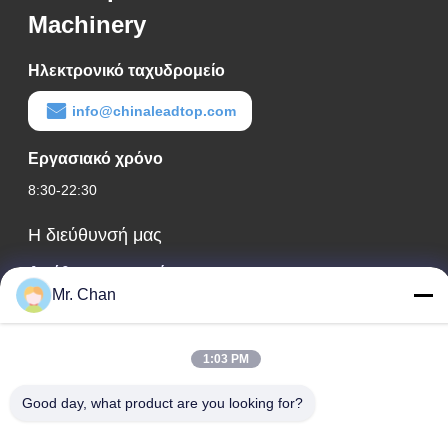
Machinery
Ηλεκτρονικό ταχυδρομείο
info@chinaleadtop.com
Εργασιακό χρόνο
8:30-22:30
Η διεύθυνσή μας
Διεύθυνση εταιρείας
Mr. Chan
28ος, Jiuan Rd, βιομηχανική ζώνη Jiuli, Shangwang. Πόλη
Ruian, Zhejiang, ΚΙΝΑ
Διεύθυνση εργοστασίου
1:03 PM
28ος, Jiuan Rd, βιομηχανική ζώνη Jiuli, Shangwang. Πόλη
Good day, what product are you looking for?
Ruian, Zhejiang, ΚΙΝΑ