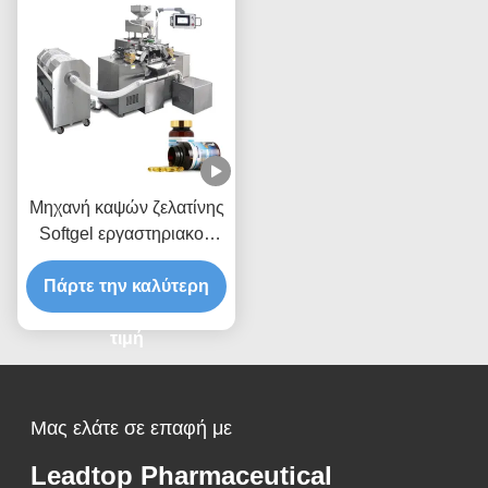
Μηχανή καψών ζελατίνης
Softgel εργαστηριακού
άνευ ραφής πετρελαίου
Πάρτε την καλύτερη
με το στυλοβάτη 8
τιμή
Μας ελάτε σε επαφή με
Leadtop Pharmaceutical