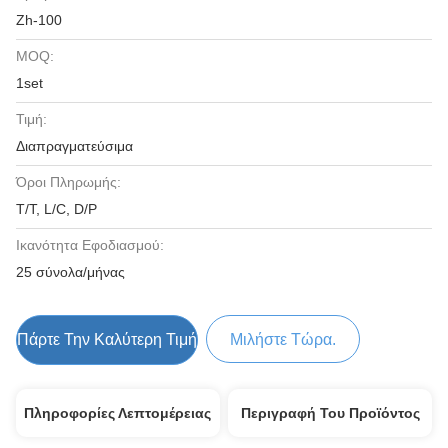
Zh-100
MOQ:
1set
Τιμή:
Διαπραγματεύσιμα
Όροι Πληρωμής:
T/T, L/C, D/P
Ικανότητα Εφοδιασμού:
25 σύνολα/μήνας
Πάρτε Την Καλύτερη Τιμή
Μιλήστε Τώρα.
Πληροφορίες Λεπτομέρειας
Περιγραφή Του Προϊόντος