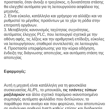
προστασία, όταν άνοιξε ο τροχίσκος, η δυνατότητα στάσης
θα ελεγχθεί αυτόματα για τη λειτουργούσα ασφάλεια της
μηχανής.
2. Είναι εύκολο, κατάλληλο και γρήγορο να αλλάξει και να
ρυθμιστεί το μέγεθος προϊόντων με το χέρι τη ρόδα στην
επιτροπή οργάνων.
3. Μεταβλητός κανονισμός ταχύτητας συχνότητας,
αυτόματος έλεγχος PLC, που λειτουργεί σχετικά με την
οθόνη αφής, τις λέξεις και την αριθμητική επίδειξη, εύκολες
να λειτουργήσουν, σταθεροί συντελεστές σε λειτουργία.
4. Προστασία υπερφόρτωσης για την κύρια οδήγηση,
ένδειξη της διάγνωσης αποτυχίας, και αυτόματη στάση της
αποτυχίας
Εφαρμογές:
Αυτή η μηχανή είναι κατάλληλη για τη φουσκάλα
συσκευασίας AL/PL, το μπουκάλι
, τις τσάντες τύπων
μαξιλαριών
και άλλο σχετικό παρόμοιο ικανοποιημένο
συμπαγές αυτόματο φυλλάδιο που διπλώνουν, το
παράθυρο που ανοίγει και που φορτώνει, που αποτυπώνει
σε ανάγλυφο αριθμού batch καθώς επίσης και διαδικασία