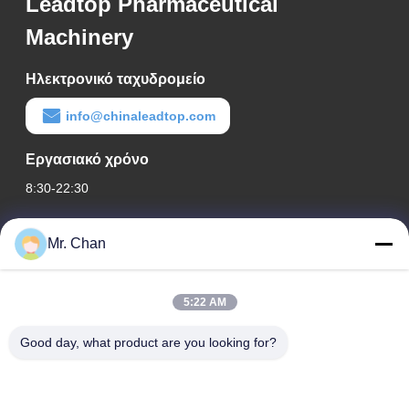
Leadtop Pharmaceutical
Machinery
Ηλεκτρονικό ταχυδρομείο
info@chinaleadtop.com
Εργασιακό χρόνο
8:30-22:30
Η διεύθυνσή μας
Mr. Chan
Διεύθυνση εταιρείας
28ος, Jiuan Rd, βιομηχανική ζώνη Jiuli, Shangwang. Πόλη
5:22 AM
Ruian, Zhejiang, ΚΙΝΑ
Good day, what product are you looking for?
Διεύθυνση εργοστασίου
28ος, Jiuan Rd, βιομηχανική ζώνη Jiuli, Shangwang. Πόλη
Ruian, Zhejiang, ΚΙΝΑ