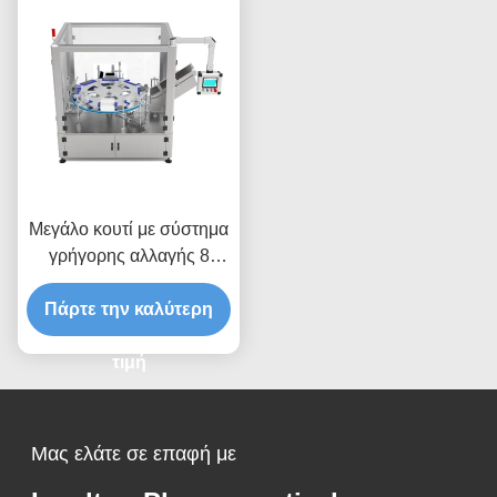
Μεγάλο κουτί με σύστημα
γρήγορης αλλαγής 8
σταθμών για ταχεία
Πάρτε την καλύτερη
συσκευασία μεγάλων
κουτιών έως 200x130mm
τιμή
Μας ελάτε σε επαφή με