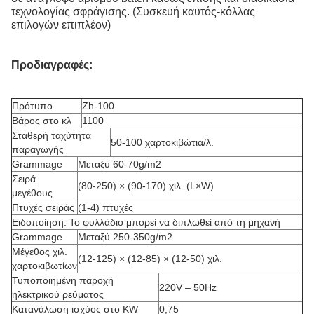
τεχνολογίας σφράγισης. (Συσκευή καυτός-κόλλας
επιλογών επιπλέον)
Προδιαγραφές:
Πρότυπο
Zh-100
Βάρος στο κλ
1100
Σταθερή ταχύτητα
50-100 χαρτοκιβώτια/λ.
παραγωγής
Grammage
Μεταξύ 60-70g/m2
Σειρά
(80-250) × (90-170) χιλ. (L×W)
μεγέθους
Πτυχές σειράς
(1-4) πτυχές
Ειδοποίηση: Το φυλλάδιο μπορεί να διπλωθεί από τη μηχανή
Grammage
Μεταξύ 250-350g/m2
Μέγεθος χιλ.
(12-125) × (12-85) × (12-50) χιλ.
χαρτοκιβωτίων
Τυποποιημένη παροχή
220V – 50Hz
ηλεκτρικού ρεύματος
Κατανάλωση ισχύος στο KW
0,75