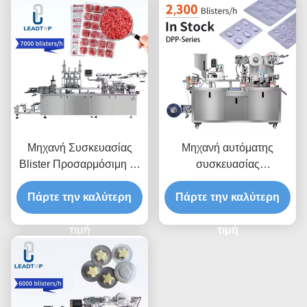
Μηχανή Συσκευασίας
Μηχανή αυτόματης
Blister Προσαρμόσιμη με
συσκευασίας
Έλεγχο PLC 30-60
φουσκωμάτων 1,5kW με
Πάρτε την καλύτερη
τεμάχια/λεπτό
Πάρτε την καλύτερη
έλεγχο PLC
τιμή
τιμή