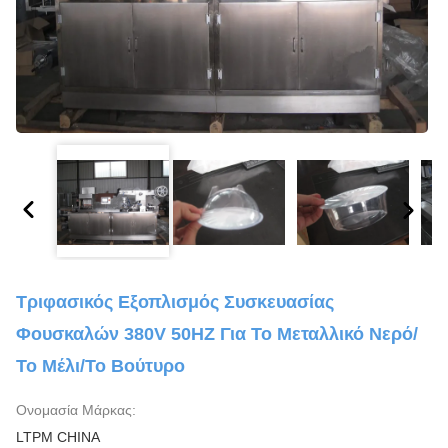
Τριφασικός Εξοπλισμός Συσκευασίας
Φουσκαλών 380V 50HZ Για Το Μεταλλικό Νερό/
Το Μέλι/το Βούτυρο
Ονομασία Μάρκας:
LTPM CHINA