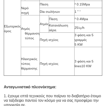
Πίεση
³ 0.15Mpa
Νερό
Dia σωλήνων
1 " “
πηγή
Πίεση
³ 0.4Mpa
Ατμός
Κατανάλωση
Εξωτερικός
25㎏/h
Ατμός
αέρα.
όρος
θέρμανση
3 φάση και 5
τύπος
Πηγή ισχύος
γραμμές
5 KW
Ηλεκτρικός
3 φάση και 5
τύπος
Πηγή ισχύος
lines10 KW
θέρμανσης
Ανταγωνιστικό πλεονέκτημα:
1. έχουμε επτά τεχνικούς που παίρνει το διαβατήριο έτοιμο
να ταξιδεψει παντού τον κόσμο για να σας προσφέρει την
υπηρεσία σε.