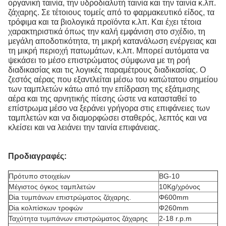
οργανική ταινία, την υδροδιαλυτή ταινία και την ταινία κ.λπ.
ζάχαρης. Σε τέτοιους τομείς από το φαρμακευτικό είδος, τα
τρόφιμα και τα βιολογικά προϊόντα κ.λπ. Και έχει τέτοια
χαρακτηριστικά όπως την καλή εμφάνιση στο σχέδιο, τη
μεγάλη αποδοτικότητα, τη μικρή κατανάλωση ενέργειας και
τη μικρή περιοχή πατωμάτων, κ.λπ. Μπορεί αυτόματα να
ψεκάσει το μέσο επιστρώματος σύμφωνα με τη ροή
διαδικασίας και τις λογικές παραμέτρους διαδικασίας. Ο
ζεστός αέρας που εξαντλείται μέσω του κατώτατου σημείου
των ταμπλετών κάτω από την επίδραση της εξάτμισης
αέρα και της αρνητικής πίεσης ώστε να κατασταθεί το
επίστρωμα μέσο να ξεράνει γρήγορα στις επιφάνειες των
ταμπλετών και να διαμορφώσει σταθερός, λεπτός και να
κλείσει και να λειάνει την ταινία επιφάνειας.
Προδιαγραφές:
Πρότυπο στοιχείων
BG-10
Μέγιστος όγκος ταμπλετών
10Kg/χρόνος
Dia τυμπάνων επιστρώματος ζάχαρης.
Φ600mm
Dia κολπίσκων τροφών
Φ260mm
Ταχύτητα τυμπάνων επιστρώματος ζάχαρης
2-18 r.p.m