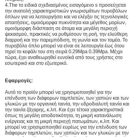
4.The το ειδικά σχεδιασμένος εισαγόμενο s προσεύχεται
την ανατολή χαρακτηριστικών γνωρισμάτων πυροβόλων
όπλων για να λειτουργήσει και να ελέγξει τις τεχνολογικές
απαιτήσεις, ομοιόμορφα πυκνότητα και μέγεθος μορίων,
ομοιόμορφη διάσπαση σε άτομα και μεγάλη περιοχή
ψεκασμού, πρακτικές να ρυθμίσουν τη ροή, την ελεύθερη
διαρροή και την παρεμπόδιση, τη γωνία και τον τομέα. Το
πυροβόλο όπλο μπορεί να είναι σε λειτουργία έως ότου
τηρεί το κεφάλι του στη σειρά 0.29Mpa 0.39Mpa. Μέχρι
τώρα, έχει αναθεωρηθεί ευνοϊκά από τους χρήστες στο
εσωτερικό και στο εξωτερικό.
Εφαρμογές:
Αυτό το προϊόν μπορεί να χρησιμοποιηθεί για την
επένδυση των διάφορων ταμπλετών, των χαπιών και των
γλυκών με την οργανική ταινία, την υδροδιαλυτή ταινία και
την ταινία ζάχαρης, κ.λπ. Και έχει τέτοια χαρακτηριστικά
όπως τη μεγάλη αποδοτικότητα, τη μικρή κατανάλωση
ενέργειας και τη μικρή περιοχή πατωμάτων, κ.λπ. Και
μπορεί να χρησιμοποιηθεί ευρέως για την επένδυση των
διάφορων ταμπλετών, των χαπιών και των γλυκών με την