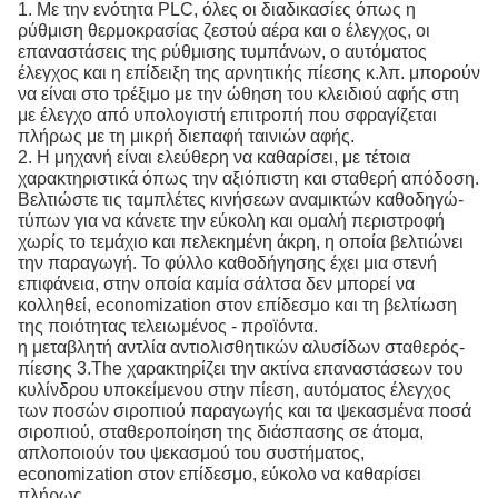
1. Με την ενότητα PLC, όλες οι διαδικασίες όπως η
ρύθμιση θερμοκρασίας ζεστού αέρα και ο έλεγχος, οι
επαναστάσεις της ρύθμισης τυμπάνων, ο αυτόματος
έλεγχος και η επίδειξη της αρνητικής πίεσης κ.λπ. μπορούν
να είναι στο τρέξιμο με την ώθηση του κλειδιού αφής στη
με έλεγχο από υπολογιστή επιτροπή που σφραγίζεται
πλήρως με τη μικρή διεπαφή ταινιών αφής.
2. Η μηχανή είναι ελεύθερη να καθαρίσει, με τέτοια
χαρακτηριστικά όπως την αξιόπιστη και σταθερή απόδοση.
Βελτιώστε τις ταμπλέτες κινήσεων αναμικτών καθοδηγώ-
τύπων για να κάνετε την εύκολη και ομαλή περιστροφή
χωρίς το τεμάχιο και πελεκημένη άκρη, η οποία βελτιώνει
την παραγωγή. Το φύλλο καθοδήγησης έχει μια στενή
επιφάνεια, στην οποία καμία σάλτσα δεν μπορεί να
κολληθεί, economization στον επίδεσμο και τη βελτίωση
της ποιότητας τελειωμένος - προϊόντα.
η μεταβλητή αντλία αντιολισθητικών αλυσίδων σταθερός-
πίεσης 3.The χαρακτηρίζει την ακτίνα επαναστάσεων του
κυλίνδρου υποκείμενου στην πίεση, αυτόματος έλεγχος
των ποσών σιροπιού παραγωγής και τα ψεκασμένα ποσά
σιροπιού, σταθεροποίηση της διάσπασης σε άτομα,
απλοποιούν του ψεκασμού του συστήματος,
economization στον επίδεσμο, εύκολο να καθαρίσει
πλήρως.