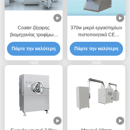
Coater ζάχαρης
370w μικρό εργαστηρίων
βιομηχανίας τροφίμων,
πιστοποιητικό CE
μηχανή επιστρώματος
εξοπλισμού ταμπλετών
Πάρτε την καλύτερη
ταινιών υψηλής
Πάρτε την καλύτερη
φαρμακευτικό
αποδοτικότητας
τιμή
τιμή