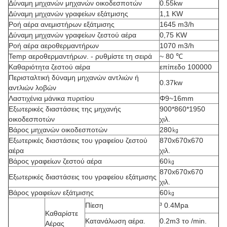
Δύναμη μηχανών μηχανών οικοδεσποτών
0.55kw
Δύναμη μηχανών γραφείων εξάτμισης
1,1 KW
Ροή αέρα ανεμιστήρων εξάτμισης
1645 m3/h
Δύναμη μηχανών γραφείων ζεστού αέρα
0,75 KW
Ροή αέρα αεροθερμαντήρων
1070 m3/h
Temp αεροθερμαντήρων. - ρυθμίστε τη σειρά
~ 80 ℃
Καθαριότητα ζεστού αέρα
επίπεδο 100000
Περισταλτική δύναμη μηχανών αντλιών ή
0.37kw
αντλιών λοβών
Λαστιχένια μάνικα πυριτίου
Φ9~16mm
Εξωτερικές διαστάσεις της μηχανής
900*860*1950
οικοδεσποτών
χιλ.
Βάρος μηχανών οικοδεσποτών
280㎏
Εξωτερικές διαστάσεις του γραφείου ζεστού
870x670x670
αέρα
χιλ.
Βάρος γραφείων ζεστού αέρα
60㎏
870x670x670
Εξωτερικές διαστάσεις του γραφείου εξάτμισης
χιλ.
Βάρος γραφείων εξάτμισης
60㎏
Πίεση
³ 0.4Mpa
Καθαρίστε
Κατανάλωση αέρα.
0.2m3 το /min.
Αέρας