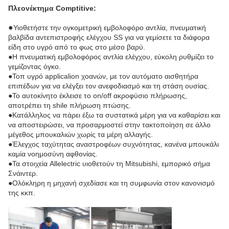
Πλεονέκτημα Comptitive:
●
Υιοθετήστε την ογκομετρική εμβολοφόρο αντλία, πνευματική
βαλβίδα αντεπιστροφής ελέγχου SS για να γεμίσετε τα διάφορα
είδη στο υγρό από το φως στο μέσο βαρύ.
●Η πνευματική εμβολοφόρος αντλία ελέγχου, εύκολη ρυθμίζει το
γεμίζοντας όγκο.
●Τοπ υγρό applicalion χοανών, με τον αυτόματο αισθητήρα
επιπέδων για να ελέγξει τον ανεφοδιασμό και τη στάση ουσίας.
●Το αυτοκίνητο έκλεισε το on/off ακροφύσιο πλήρωσης,
αποτρέπει τη shile πλήρωση πτώσης.
●Κατάλληλος να πάρει έξω τα συστατικά μέρη για να καθαρίσει και
να αποστειρώσει, να προσαρμοστεί στην τακτοποίηση σε άλλο
μέγεθος μπουκαλιών χωρίς τα μέρη αλλαγής.
●Έλεγχος ταχύτητας αναστροφέων συχνότητας, κανένα μπουκάλι
καμία νοημοσύνη αφθονίας.
●Τα στοιχεία Allelectric υιοθετούν τη Mitsubishi, εμπορικό σήμα
Σνάιντερ.
●Ολόκληρη η μηχανή σχεδίασε και τη συμφωνία στον κανονισμό
της κκπ.