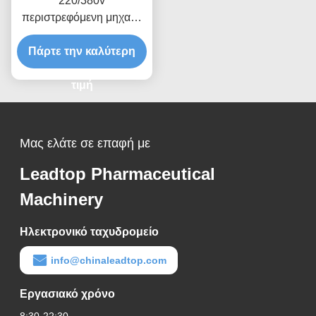
220/380v
περιστρεφόμενη μηχανή
γεμίσματος μπουκαλιών
με αυτόματο σύστημα
Πάρτε την καλύτερη
ελέγχου
τιμή
Μας ελάτε σε επαφή με
Leadtop Pharmaceutical
Machinery
Ηλεκτρονικό ταχυδρομείο
info@chinaleadtop.com
Εργασιακό χρόνο
8:30-22:30