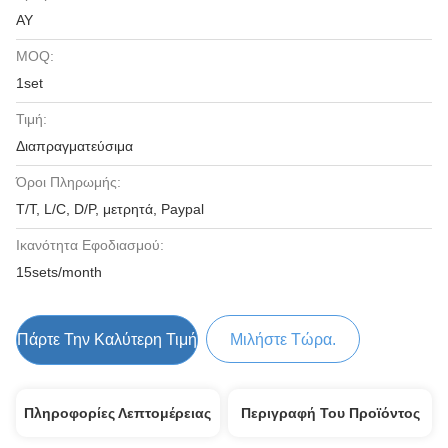
AY
MOQ:
1set
Τιμή:
Διαπραγματεύσιμα
Όροι Πληρωμής:
T/T, L/C, D/P, μετρητά, Paypal
Ικανότητα Εφοδιασμού:
15sets/month
Πάρτε Την Καλύτερη Τιμή
Μιλήστε Τώρα.
Πληροφορίες Λεπτομέρειας
Περιγραφή Του Προϊόντος