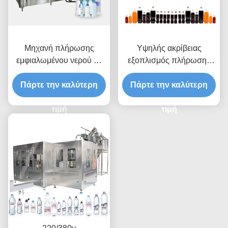
Μηχανή πλήρωσης
Υψηλής ακρίβειας
εμφιαλωμένου νερού με
εξοπλισμός πλήρωσης
ακρίβεια 220/380V
υγρών μπουκαλιών 0,2-
Πάρτε την καλύτερη
2,5L περιστρεφόμενος
Πάρτε την καλύτερη
τιμή
τιμή