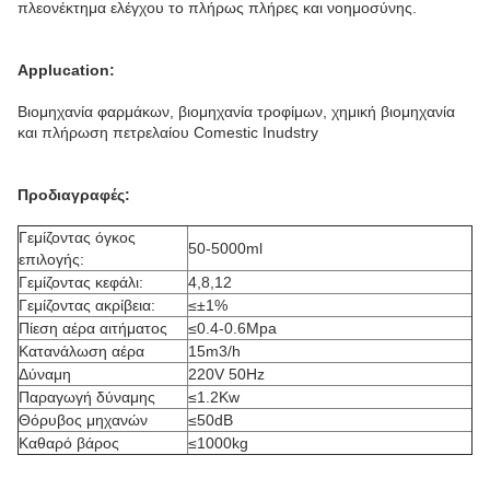
πλεονέκτημα ελέγχου το πλήρως πλήρες και νοημοσύνης.
Applucation:
Βιομηχανία φαρμάκων, βιομηχανία τροφίμων, χημική βιομηχανία
και πλήρωση πετρελαίου Comestic Inudstry
Προδιαγραφές:
Γεμίζοντας όγκος
50-5000ml
επιλογής:
Γεμίζοντας κεφάλι:
4,8,12
Γεμίζοντας ακρίβεια:
≤±1%
Πίεση αέρα αιτήματος
≤0.4-0.6Mpa
Κατανάλωση αέρα
15m3/h
Δύναμη
220V 50Hz
Παραγωγή δύναμης
≤1.2Kw
Θόρυβος μηχανών
≤50dB
Καθαρό βάρος
≤1000kg