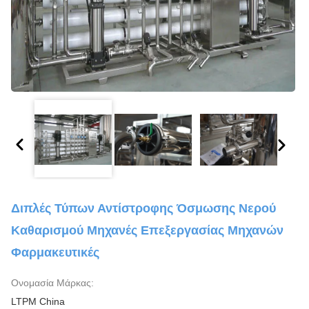
Διπλές Τύπων Αντίστροφης Όσμωσης Νερού
Καθαρισμού Μηχανές Επεξεργασίας Μηχανών
Φαρμακευτικές
Ονομασία Μάρκας:
LTPM China