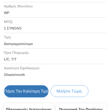
Αριθμός Μοντέλου:
WP
MOQ:
1 ΣΥΝΟΛΟ
Τιμή:
Διαπραγματεύσιμα
Όροι Πληρωμής:
L/C, T/T
Ικανότητα Εφοδιασμού:
20sets/month
Πάρτε Την Καλύτερη Τιμή
Μιλήστε Τώρα.
Πληροφορίες Λεπτομέρειας
Περιγραφή Του Προϊόντος