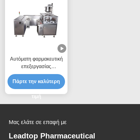
Αυτόματη φαρμακευτική
επεξεργασίας
συσκευασία Suppository
μηχανών ηπατική πυίδα
Πάρτε την καλύτερη
τιμή
Μας ελάτε σε επαφή με
Leadtop Pharmaceutical