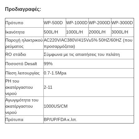
Προδιαγραφές:
Πρότυπο
WP-500D
WP-1000D
WP-2000D
WP-3000D
Ικανότητα
500L/H
1000L/H
2000L/H
3000L/H
Παροχή ηλεκτρικού
AC220V/AC380V/415V±5% 50HZ/60HZ (που
ρεύματος
προσαρμόζεται)
RO στάδιο
Σύμφωνα με τις απαιτήσεις του πελάτη
Ποσοστό Desalt
99%
Πίεση λειτουργίας
0.7-1.5Mpa
PH του
ακατέργαστου
2-11
νερού
Αγωγιμότητα του
ακατέργαστου
1000US/CM
νερού
Πρότυπα
BP/UP/FDA κ.λπ.