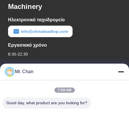
Machinery
Ηλεκτρονικό ταχυδρομείο
info@chinaleadtop.com
Εργασιακό χρόνο
8:30-22:30
Η διεύθυνσή μας
Mr. Chan
Διεύθυνση εταιρείας
28ος, Jiuan Rd, βιομηχανική ζώνη Jiuli, Shangwang. Πόλη
7:59 AM
Ruian, Zhejiang, ΚΙΝΑ
Good day, what product are you looking for?
Διεύθυνση εργοστασίου
28ος, Jiuan Rd, βιομηχανική ζώνη Jiuli, Shangwang. Πόλη
Ruian, Zhejiang, ΚΙΝΑ
Τηλ.