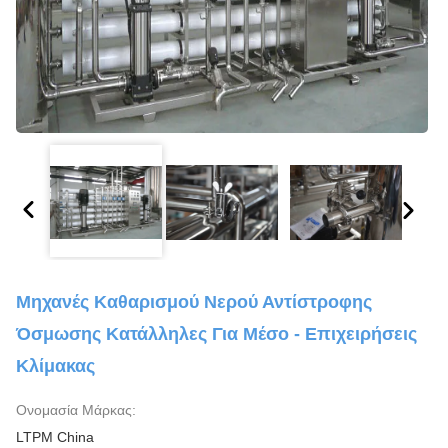
Μηχανές Καθαρισμού Νερού Αντίστροφης
Όσμωσης Κατάλληλες Για Μέσο - Επιχειρήσεις
Κλίμακας
Ονομασία Μάρκας:
LTPM China