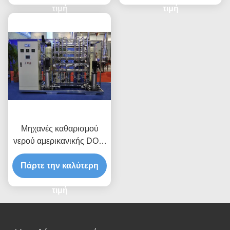
τιμή
τιμή
Μηχανές καθαρισμού
νερού αμερικανικής DOW
αντίστροφης όσμωσης
Πάρτε την καλύτερη
RO με 1000L/H
τιμή