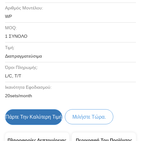
Αριθμός Μοντέλου:
WP
MOQ:
1 ΣΥΝΟΛΟ
Τιμή:
Διαπραγματεύσιμα
Όροι Πληρωμής:
L/C, T/T
Ικανότητα Εφοδιασμού:
20sets/month
Πάρτε Την Καλύτερη Τιμή
Μιλήστε Τώρα.
Πληροφορίες Λεπτομέρειας
Περιγραφή Του Προϊόντος