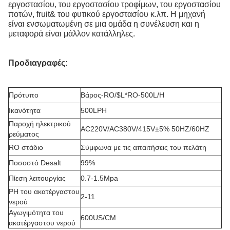
εργοστασίου, του εργοστασίου τροφίμων, του εργοστασίου
ποτών, fruit& του φυτικού εργοστασίου κ.λπ. Η μηχανή
είναι ενσωματωμένη σε μια ομάδα η συνέλευση και η
μεταφορά είναι μάλλον κατάλληλες.
Προδιαγραφές:
Πρότυπο
Βάρος-RO/$L*RO-500L/H
Ικανότητα
500LPH
Παροχή ηλεκτρικού
AC220V/AC380V/415V±5% 50HZ/60HZ
ρεύματος
RO στάδιο
Σύμφωνα με τις απαιτήσεις του πελάτη
Ποσοστό Desalt
99%
Πίεση λειτουργίας
0.7-1.5Mpa
PH του ακατέργαστου
2-11
νερού
Αγωγιμότητα του
600US/CM
ακατέργαστου νερού