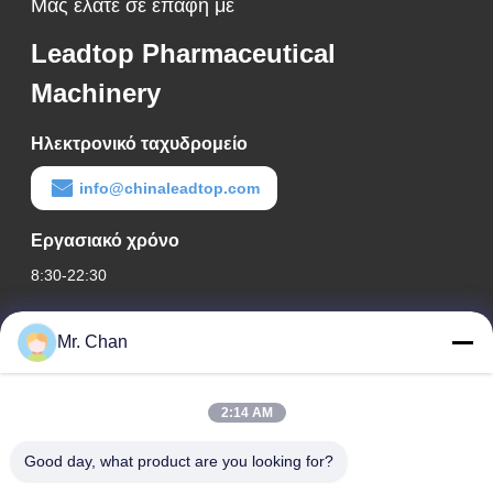
Μας ελάτε σε επαφή με
Leadtop Pharmaceutical
Machinery
Ηλεκτρονικό ταχυδρομείο
info@chinaleadtop.com
Εργασιακό χρόνο
8:30-22:30
Η διεύθυνσή μας
Mr. Chan
Διεύθυνση εταιρείας
28ος, Jiuan Rd, βιομηχανική ζώνη Jiuli, Shangwang. Πόλη
2:14 AM
Ruian, Zhejiang, ΚΙΝΑ
Good day, what product are you looking for?
Διεύθυνση εργοστασίου