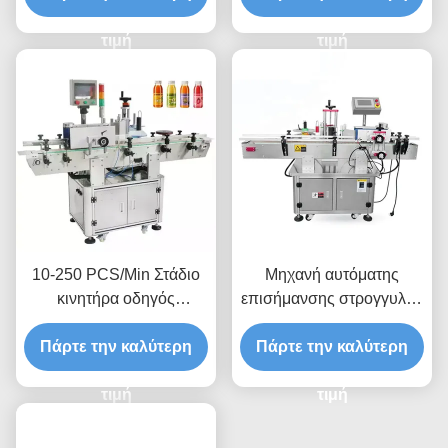
και ακριβή διαδικασία
αριστερά
τιμή
τιμή
10-250 PCS/Min Στάδιο
Μηχανή αυτόματης
κινητήρα οδηγός
επισήμανσης στρογγυλής
στρογγυλή συσκευή
φιάλης υψηλής ταχύτητας
Πάρτε την καλύτερη
ετικέτας μπουκάλι
βήμα κινητήρα ταχύτητα
Πάρτε την καλύτερη
αυτόματη για ομαλή
λειτουργίας 10-250
γρήγορη και ακριβή
τιμή
PCS/min
τιμή
ετικέτα