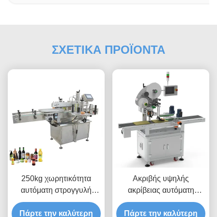
ΣΧΕΤΙΚΑ ΠΡΟΪΟΝΤΑ
250kg χωρητικότητα
Ακριβής υψηλής
αυτόματη στρογγυλή
ακρίβειας αυτόματη
συσκευή επισήμανσης
μηχανή επισήμανσης
μπουκαλιών για γρήγορη
Πάρτε την καλύτερη
Πάρτε την καλύτερη
λειτουργία δεξιά ή