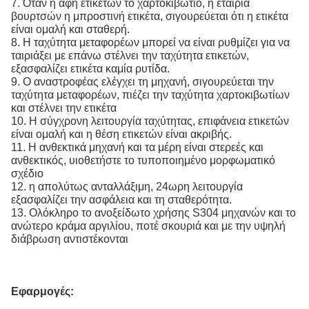
7. Όταν η αφή ετικετών το χαρτοκιβώτιο, η εταιρία
βουρτσών η μπροστινή ετικέτα, σιγουρεύεται ότι η ετικέτα
είναι ομαλή και σταθερή.
8. Η ταχύτητα μεταφορέων μπορεί να είναι ρυθμίζει για να
ταιριάξει με επάνω στέλνει την ταχύτητα ετικετών,
εξασφαλίζει ετικέτα καμία ρυτίδα.
9. Ο αναστροφέας ελέγχει τη μηχανή, σιγουρεύεται την
ταχύτητα μεταφορέων, πιέζει την ταχύτητα χαρτοκιβωτίων
και στέλνει την ετικέτα
10. Η σύγχρονη λειτουργία ταχύτητας, επιφάνεια ετικετών
είναι ομαλή και η θέση ετικετών είναι ακριβής.
11. Η ανθεκτικά μηχανή και τα μέρη είναι στερεές και
ανθεκτικός, υιοθετήστε το τυποποιημένο μορφωματικό
σχέδιο
12. η απολύτως ανταλλάξιμη, 24ωρη λειτουργία
εξασφαλίζει την ασφάλεια και τη σταθερότητα.
13. Ολόκληρο το ανοξείδωτο χρήσης S304 μηχανών και το
ανώτερο κράμα αργιλίου, ποτέ σκουριά και με την υψηλή
διάβρωση αντιστέκονται
Εφαρμογές: