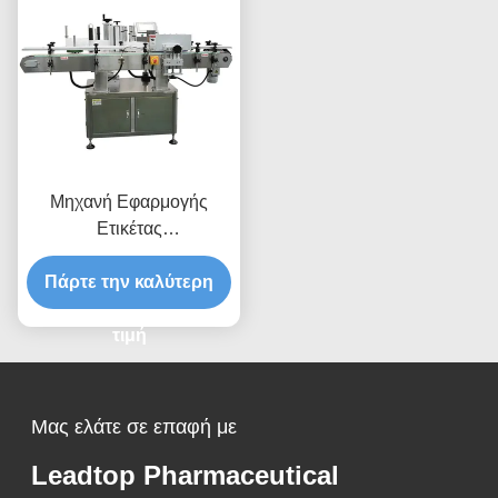
Μηχανή Εφαρμογής
Ετικέτας
Αυτοματοποιημένης
Πάρτε την καλύτερη
Δεξιάς ή Αριστερής
Λειτουργίας για τη
Μεταποιητική Βιομηχανία
τιμή
Μας ελάτε σε επαφή με
Leadtop Pharmaceutical