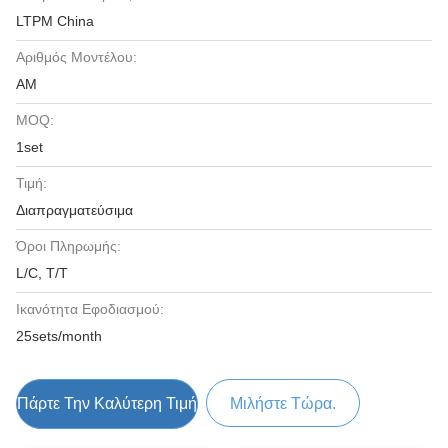
LTPM China
Αριθμός Μοντέλου:
ΑΜ
MOQ:
1set
Τιμή:
Διαπραγματεύσιμα
Όροι Πληρωμής:
L/C, T/T
Ικανότητα Εφοδιασμού:
25sets/month
Πάρτε Την Καλύτερη Τιμή
Μιλήστε Τώρα.