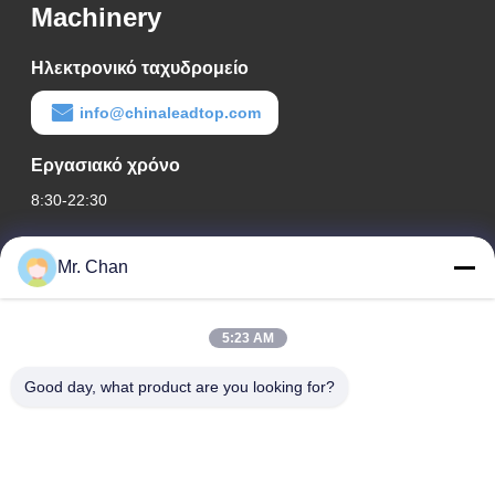
Machinery
Ηλεκτρονικό ταχυδρομείο
info@chinaleadtop.com
Εργασιακό χρόνο
8:30-22:30
Η διεύθυνσή μας
Mr. Chan
Διεύθυνση εταιρείας
28ος, Jiuan Rd, βιομηχανική ζώνη Jiuli, Shangwang. Πόλη
5:23 AM
Ruian, Zhejiang, ΚΙΝΑ
Good day, what product are you looking for?
Διεύθυνση εργοστασίου
28ος, Jiuan Rd, βιομηχανική ζώνη Jiuli, Shangwang. Πόλη
Ruian, Zhejiang, ΚΙΝΑ
Τηλ.