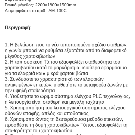
Γενικό μέγεθος: 2200×1800×1500mm
Διαμορφώστε το αριθ.: ΑΜ-130C
Περιγραφή:
1.
Η βελτίωση που το νέο τυποποιημένο σχέδιο σταθμών,
η γωνία μπορεί να ρυθμίσει εξαρτάται από το διαφορετικό
μέγεθος χαρτοκιβωτίων
2. Η τοπ συσκευή Τύπου εξασφαλίζει σταθερότητα του
χαρτοκιβωτίου κατά το μαρκάρισμα, ιδιαίτερα εφαρμόσιμο
για τα ελαφριά και● μικρά χαρτοκιβώτια
3. Συνδυάστε το χαρακτηριστικό των ελαφριών
αντικειμένων ετικετών, υιοθετήστε το μεταφορέα ζωνών με
την υψηλή σταθερότητα
4. Υιοθετήστε το ώριμο σύστημα ελέγχου PLC τεχνολογίας,
η λειτουργία είναι σταθερή και μεγάλη ταχύτητα
5. Χρησιμοποίηση του λειτουργικού συστήματος ελέγχου
οθονών επαφής, απλός και αποδοτικός
6. Χρησιμοποιώντας τη δευτερεύουσα μέθοδο ετικετών,
προσθέστε τη δομή χαρτοκιβωτίων Τύπου, εξασφαλίζει τη
σταθερότητα του χαρτοκιβωτίου.