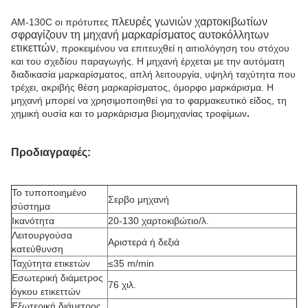
πλευρές γωνιών χαρτοκιβωτίων
ΑΜ-130C οι πρότυπες
σφραγίζουν τη μηχανή μαρκαρίσματος αυτοκόλλητων
ετικεττών
, προκειμένου να επιτευχθεί η αιτιολόγηση του στόχου
και του σχεδίου παραγωγής. Η μηχανή έρχεται με την αυτόματη
διαδικασία μαρκαρίσματος, απλή λειτουργία, υψηλή ταχύτητα που
τρέχει, ακριβής θέση μαρκαρίσματος, όμορφο μαρκάρισμα. Η
μηχανή μπορεί να χρησιμοποιηθεί για το φαρμακευτικό είδος, τη
χημική ουσία και το μαρκάρισμα βιομηχανίας τροφίμων
.
Προδιαγραφές:
Το τυποποιημένο
Σερβο μηχανή
σύστημα
Ικανότητα
20-130 χαρτοκιβώτιο/λ.
Λειτουργούσα
Αριστερά ή δεξιά
κατεύθυνση
Ταχύτητα ετικετών
≤35 m/min
Εσωτερική διάμετρος
76 χιλ.
όγκου ετικεττών
Εξωτερική διάμετρος