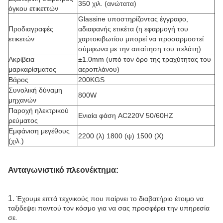
350 χιλ. (ανώτατα)
όγκου ετικεττών
Glassine υποστηρίζοντας έγγραφο,
Προδιαγραφές
αδιαφανής ετικέτα (η εφαρμογή του
ετικετών
χαρτοκιβωτίου μπορεί να προσαρμοστεί
σύμφωνα με την απαίτηση του πελάτη)
Ακρίβεια
±1.0mm (υπό τον όρο της τραχύτητας του
μαρκαρίσματος
αεροπλάνου)
Βάρος
200KGS
Συνολική δύναμη
800W
μηχανών
Παροχή ηλεκτρικού
Ενιαία φάση AC220V 50/60HZ
ρεύματος
Εμφάνιση μεγέθους
2200 (λ) 1800 (ψ) 1500 (Χ)
(χιλ.)
Ανταγωνιστικό πλεονέκτημα:
1.
Έχουμε επτά τεχνικούς που παίρνει το διαβατήριο έτοιμο να
ταξιδεψει παντού τον κόσμο για να σας προσφέρει την υπηρεσία
σε.