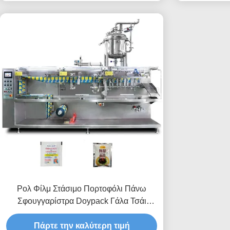
Ρολ Φίλμ Στάσιμο Πορτοφόλι Πάνω
Σφουγγαρίστρα Doypack Γάλα Τσάι
Γεμίζοντας Οριζόντια πολυλειτουργική
Πάρτε την καλύτερη τιμή
συσκευασία μηχανή