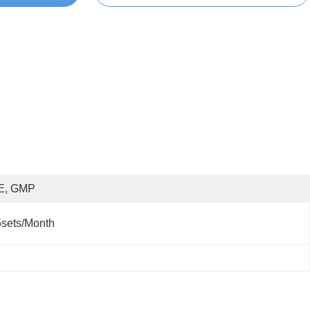
E, GMP
sets/month