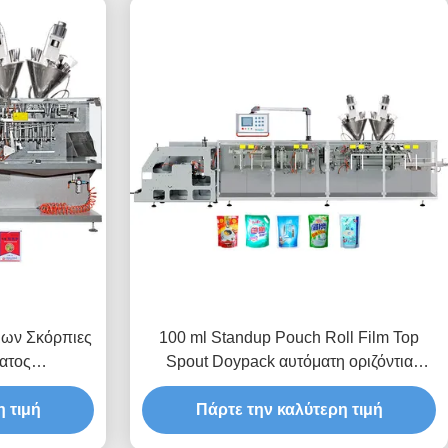
μων Σκόρπιες
100 ml Standup Pouch Roll Film Top
ατος
Spout Doypack αυτόματη οριζόντια
ιζόντιο
πολυλειτουργική συσκευασία
υαστήριο
 τιμή
Πάρτε την καλύτερη τιμή