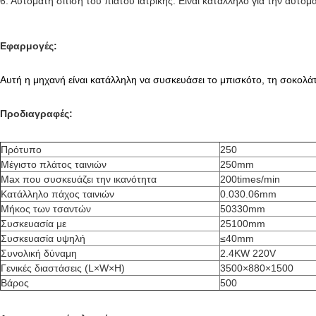
6. Αυτόματη σίτιση του πιάτου ιατρικής: Είναι κατάλληλο για την 
Εφαρμογές:
Αυτή η μηχανή είναι κατάλληλη να συσκευάσει το μπισκότο, τη σοκολάτ
Προδιαγραφές:
Πρότυπο
250
Μέγιστο πλάτος ταινιών
250mm
Max που συσκευάζει την ικανότητα
200times/min
Κατάλληλο πάχος ταινιών
0.030.06mm
Μήκος των τσαντών
50330mm
Συσκευασία με
25100mm
Συσκευασία υψηλή
≤40mm
Συνολική δύναμη
2.4KW 220V
Γενικές διαστάσεις (L×W×H)
3500×880×1500
Βάρος
500