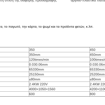
αυτόματη σίτιση της διάφορης προδιαγραφής αργίλιο-πλαστικά πιάτα 
α, το παγωτό, την κάρτα, το ψωμί και τα προϊόντα φετών, κ.λπ.
350
450
350mm
450mm
120times/min
100times/
0.030.06mm
0.030.06
65330mm
65330mm
25150mm
25200mm
≤80mm
≤80mm
2.4KW 220V
2.4KW 22
4000×1050×1560
4200×110
600
800