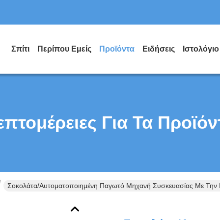
Σπίτι
Περίπου Εμείς
Προϊόντα
Ειδήσεις
Ιστολόγιο
επτομέρειες Για Τα Προϊόν
Σοκολάτα/αυτοματοποιημένη Παγωτό Μηχανή Συσκευασίας Με Την Η