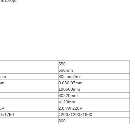
ιατρικής.
550
550mm
min
80times/min
mm
0.030.07mm
180600mm
60220mm
≤120mm
0V
2.8KW 220V
0×1750
4200×1200×1800
800