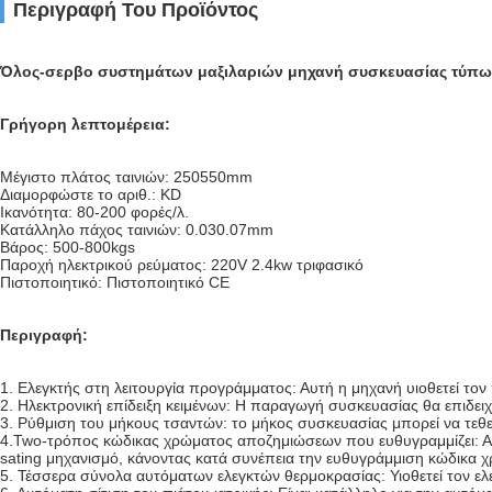
Περιγραφή Του Προϊόντος
Όλος-σερβο συστημάτων μαξιλαριών μηχανή συσκευασίας τύπων 
Γρήγορη λεπτομέρεια:
Μέγιστο πλάτος ταινιών: 250550mm
Διαμορφώστε το αριθ.: KD
Ικανότητα: 80-200 φορές/λ.
Κατάλληλο πάχος ταινιών: 0.030.07mm
Βάρος: 500-800kgs
Παροχή ηλεκτρικού ρεύματος: 220V 2.4kw τριφασικό
Πιστοποιητικό: Πιστοποιητικό CE
Περιγραφή:
1. Ελεγκτής στη λειτουργία προγράμματος: Αυτή η μηχανή υιοθετε
2. Ηλεκτρονική επίδειξη κειμένων: Η παραγωγή συσκευασίας θα επι
3. Ρύθμιση του μήκους τσαντών: το μήκος συσκευασίας μπορεί να τεθ
4.Two-τρόπος κώδικας χρώματος αποζημιώσεων που ευθυγραμμίζει: 
sating μηχανισμό, κάνοντας κατά συνέπεια την ευθυγράμμιση κώδι
5. Τέσσερα σύνολα αυτόματων ελεγκτών θερμοκρασίας: Υιοθετεί τον 