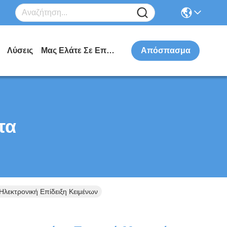
Λύσεις
Μας Ελάτε Σε Επαφή Με
Απόσπασμα
τα
λεκτρονική Επίδειξη Κειμένων