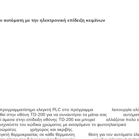
αυτόματη με την ηλεκτρονική επίδειξη κειμένων
ί τον προγραμματίσημο ελεγκτή PLC στο πρόγραμμα λειτουργία ολό
δειχθεί στην οθόνη TD-200 για να συναντήσει τα μάτια σας αυτόματ
εί άμεσα στην επίδειξη οθόνης TD-200 και μπορεί αλλάζεται πολύ εύ
Ανιχνεύστε τον κώδικα χρώματος με εισαγόμενο το φωτοηλεκτρικό 
κα χρώματος γρήγορος και ακριβής.
ελεγκτή θερμοκρασίας σε κάθε θέρμανση θέση για τον αυτόματο έλεγ