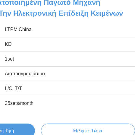
ατοποιημένη Παγωτό Μηχανή
Την Ηλεκτρονική Επίδειξη Κειμένων
LTPM China
KD
1set
Διαπραγματεύσιμα
L/C, T/T
25sets/month
ρη Τιμή
Μιλήστε Τώρα.