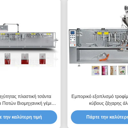
χύτητας πλαστική τσάντα
Εμπορικό εξοπλισμό τροφί
ι Ποτών Βιομηχανική γέμιση
κύβους ζάχαρης άλ
λυλειτουργική συσκευαστική
Αυτοματοποιημένο ορ
ε την καλύτερη τιμή
μηχανή
πολυλειτουργικό συσκε
Πάρτε την καλύτερη