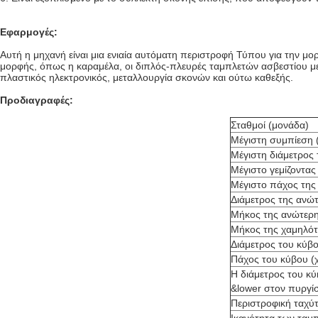
Εφαρμογές:
Αυτή η μηχανή είναι μια ενιαία αυτόματη περιστροφή Τύπου για την μο
μορφής, όπως η καραμέλα, οι διπλός-πλευρές ταμπλετών ασβεστίου με 
πλαστικός ηλεκτρονικός, μεταλλουργία σκονών και ούτω καθεξής.
Προδιαγραφές:
Σταθμοί (μονάδα)
Μέγιστη συμπίεση 
Μέγιστη διάμετρος 
Μέγιστο γεμίζοντας 
Μέγιστο πάχος της 
Διάμετρος της ανώτ
Μήκος της ανώτερης
Μήκος της χαμηλότε
Διάμετρος του κύβου
Πάχος του κύβου (χ
Η διάμετρος του κ
&lower στον πυργί
Περιστροφική ταχύ