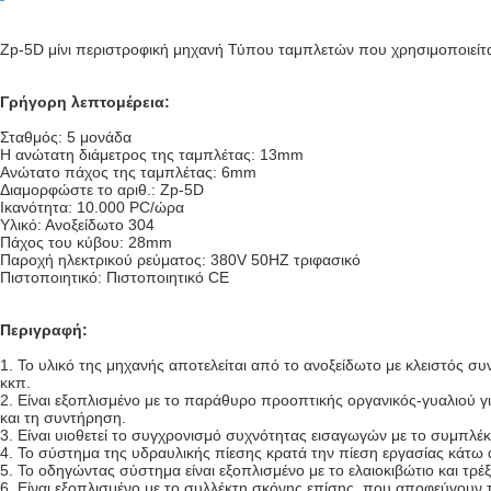
Zp-5D μίνι περιστροφική μηχανή Τύπου ταμπλετών που χρησιμοποιείτα
Γρήγορη λεπτομέρεια:
Σταθμός: 5 μονάδα
Η ανώτατη διάμετρος της ταμπλέτας: 13mm
Ανώτατο πάχος της ταμπλέτας: 6mm
Διαμορφώστε το αριθ.: Zp-5D
Ικανότητα: 10.000 PC/ώρα
Υλικό: Ανοξείδωτο 304
Πάχος του κύβου: 28mm
Παροχή ηλεκτρικού ρεύματος: 380V 50HZ τριφασικό
Πιστοποιητικό: Πιστοποιητικό CE
Περιγραφή:
1. Το υλικό της μηχανής αποτελείται από το ανοξείδωτο με κλειστός σ
κκπ.
2. Είναι εξοπλισμένο με το παράθυρο προοπτικής οργανικός-γυαλιού 
και τη συντήρηση.
3. Είναι υιοθετεί το συγχρονισμό συχνότητας εισαγωγών με το συμπλέ
4. Το σύστημα της υδραυλικής πίεσης κρατά την πίεση εργασίας κάτ
5. Το οδηγώντας σύστημα είναι εξοπλισμένο με το ελαιοκιβώτιο και τρ
6. Είναι εξοπλισμένο με το συλλέκτη σκόνης επίσης, που αποφεύγουν