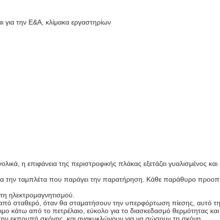
ι για την Ε&Α, κλίμακα εργαστηρίων
υνολικά, η επιφάνεια της περιστροφικής πλάκας εξετάζει γυαλισμένος 
για την ταμπλέτα που παράγει την παρατήρηση. Κάθε παράθυρο προοπτ
κτη ηλεκτρομαγνητισμού.
ω από σταθερό, όταν θα σταματήσουν την υπερφόρτωση πίεσης, αυτό τ
έξιμο κάτω από το πετρέλαιο, εύκολο για το διασκεδασμό θερμότητας κα
 την εκπομπή σκόνης, και ανακυκλώνουν για να σώσουν τη σκόνη