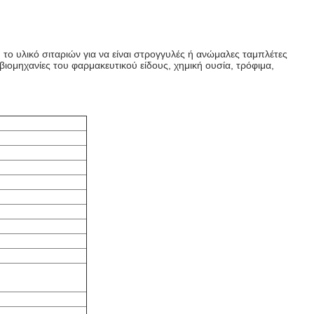
το υλικό σιταριών για να είναι στρογγυλές ή ανώμαλες ταμπλέτες
ιομηχανίες του φαρμακευτικού είδους, χημική ουσία, τρόφιμα,