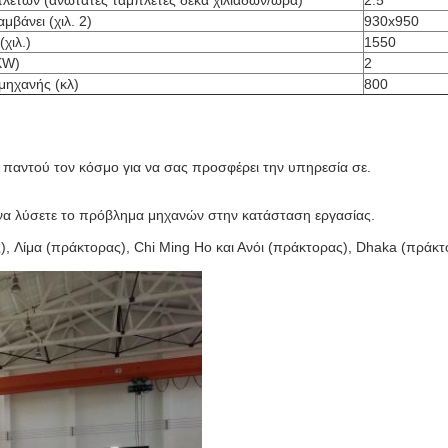
πλετών (ανώτατες ταμπλέτες δέκα χιλιάδων/ώρα)
2.5
μβάνει (χιλ. 2)
930x950
χιλ.)
1550
KW)
2
μηχανής (κλ)
800
ει παντού τον κόσμο για να σας προσφέρει την υπηρεσία σε.
ι να λύσετε το πρόβλημα μηχανών στην κατάσταση εργασίας.
), Λίμα (πράκτορας), Chi Ming Ho και Ανόι (πράκτορας), Dhaka (πράκτ