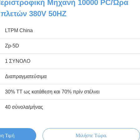
Περιστροφική Μηχανή 10000 PC/ώρα
μπλετών 380V 50HZ
LTPM China
Zp-5D
1 ΣΥΝΟΛΟ
Διαπραγματεύσιμα
30% TT ως κατάθεση και 70% πρίν στέλνει
40 σύνολα/μήνας
ρη Τιμή
Μιλήστε Τώρα.