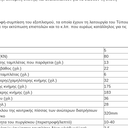
ρφή-συμπίεση του εξοπλισμού, τα οποία έχουν τη λειτουργία του Τύπου 
την εκτύπωση επιστολών και το κ.λπ. που ευρέως κατάλληλος για τις β
5
(KN)
80
της ταμπλέτας που παράγεται (χιλ.)
13
βάθος (χιλ.)
22
ταμπλέτας (χιλ.)
6
ερης/χαμηλότερης κνήμης (χιλ.)
32
 κνήμης (χιλ.)
175
ρης κνήμης (χιλ.)
183
 (χιλ.)
36
ιλ.)
28
ύκλου της κεντρικής πίσσας των ανώτερων διατρήσεων
320mm
σκο
τητα του πυργίσκου (περιστροφή/λεπτό)
10-40