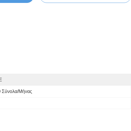
E
0 Σύνολα/μήνας