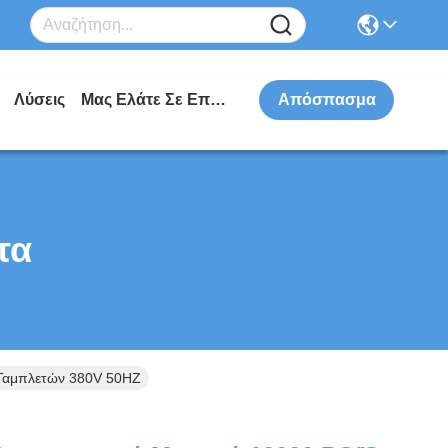
Λύσεις
Μας Ελάτε Σε Επαφή Με
Απόσπασμα
τα
 Ταμπλετών 380V 50HZ