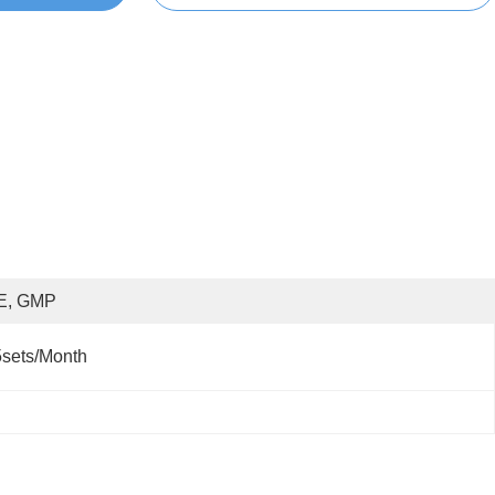
E, GMP
sets/month