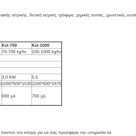
ακής ιατρικής, δυτική ιατρική, τρόφιμα, χημικές ουσίες, χρωστικές ουσί
Kzl-700
Kzl-1000
70-700 kg/hr
100-1000 kg/hr
3,0 KW
5.5
0
1000*500*1530
1100*600*1875
690 χιλ.
700 χιλ.
ει παντού τον κόσμο για να σας προσφέρει την υπηρεσία σε.