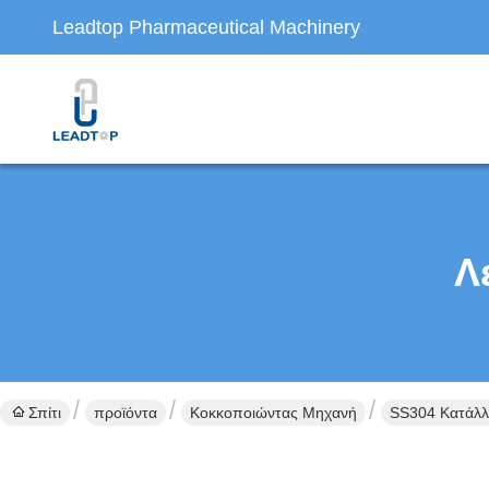
Leadtop Pharmaceutical Machinery
Λ
Σπίτι
προϊόντα
Κοκκοποιώντας Μηχανή
SS304 Κατάλλ