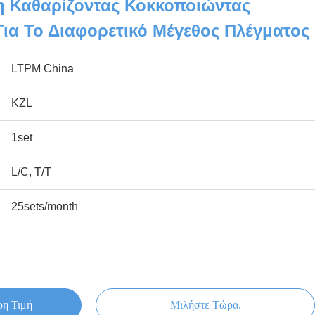
η Καθαρίζοντας Κοκκοποιώντας
ια Το Διαφορετικό Μέγεθος Πλέγματος
LTPM China
KZL
1set
L/C, T/T
25sets/month
ρη Τιμή
Μιλήστε Τώρα.