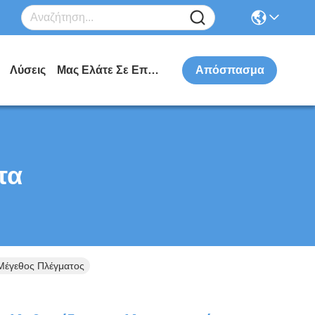
Λύσεις
Μας Ελάτε Σε Επαφή Με
Απόσπασμα
τα
Μέγεθος Πλέγματος