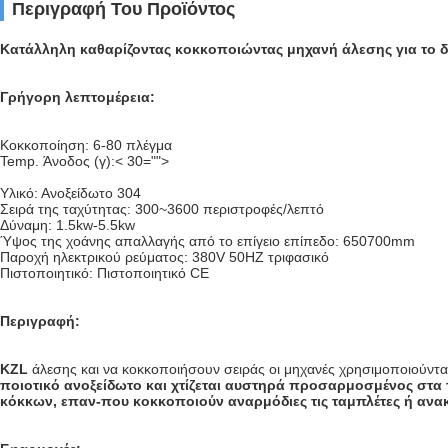
Περιγραφή Του Προϊόντος
Κατάλληλη καθαρίζοντας κοκκοποιώντας μηχανή άλεσης για το δ
Γρήγορη λεπτομέρεια:
Κοκκοποίηση:
6-80 πλέγμα
Temp. Άνοδος (γ):< 30="">
Υλικό: Ανοξείδωτο 304
Σειρά της ταχύτητας:
300~3600 περιστροφές/λεπτό
Δύναμη: 1.5kw-5.5kw
Ύψος της χοάνης απαλλαγής από το επίγειο επίπεδο: 650700mm
Παροχή ηλεκτρικού ρεύματος: 380V 50HZ τριφασικό
Πιστοποιητικό: Πιστοποιητικό CE
Περιγραφή:
KZL
άλεσης και να κοκκοποιήσουν σειράς οι μηχανές χρησιμοποιούνται 
ποιοτικό ανοξείδωτο και χτίζεται αυστηρά προσαρμοσμένος στα
κόκκων, επαν-που κοκκοποιούν αναρμόδιες τις ταμπλέτες ή ανακ