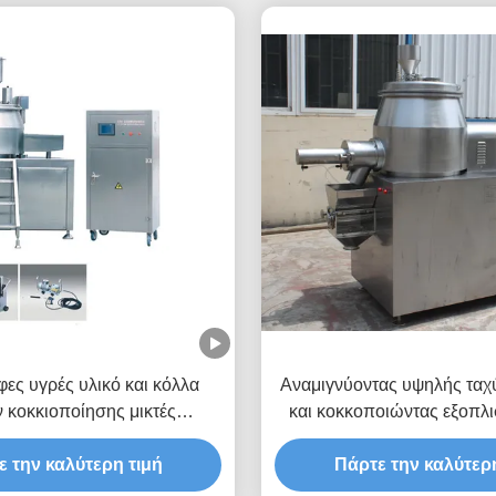
ες υγρές υλικό και κόλλα
Αναμιγνύοντας υψηλής ταχ
 κοκκιοποίησης μικτές
και κοκκοποιώντας εξοπλι
εξοπλισμός
οθόνη αφής Siem
ε την καλύτερη τιμή
Πάρτε την καλύτερη