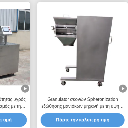
ύτητας υγρός
Granulator σκονών Spheronization
σμός με την
εξώθησης μανιόκων μηχανή με τη υψηλή
ens
επίδοση
 τιμή
Πάρτε την καλύτερη τιμή