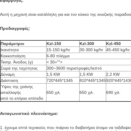
Εφαρμογές:
Αυτή η μηχανή είναι κατάλληλη για και τον κόκκο της κινεζικής παραδοσι
Προδιαγραφές:
Παράμετροι
Kzl-150
Kzl-300
Kzl-450
Ικανότητα
15-150 kg/hr
30-300 kg/hr
45-450 kg/hr
Κοκκοποίηση
6-80 πλέγμα
Temp. Άνοδος (γ)
< 30="">
Σειρά της ταχύτητας
300~3600 περιστροφές/λεπτό
Δύναμη
1,5 KW
1,5 KW
2,2 KW
Διάσταση
720*445*1345
810*445*1345
920*445*143
Ύψος της χοάνης
απαλλαγής
650 χιλ.
650 χιλ.
690 χιλ.
από το επίγειο επίπεδο
Ανταγωνιστικό πλεονέκτημα:
1. έχουμε επτά τεχνικούς που παίρνει το διαβατήριο έτοιμο να ταξιδεψ