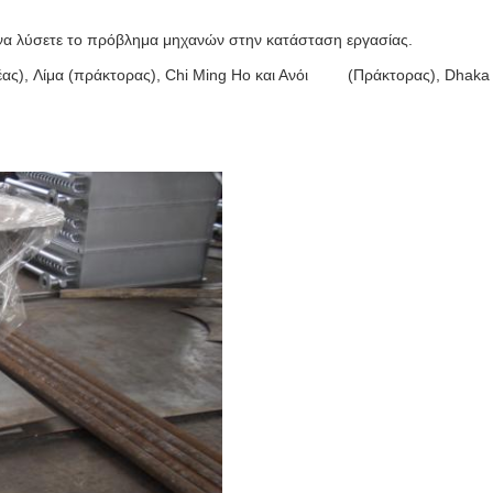
ι να λύσετε το πρόβλημα μηχανών στην κατάσταση εργασίας.
μέας), Λίμα (πράκτορας), Chi Ming Ho και Ανόι (Πράκτορας), Dhaka