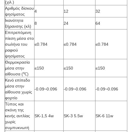
(χιλ.)
Αριθμός δίσκου
4
12
32
ψησίματος
Ικανότητα
8
24
64
ξήρανσης (κλ)
Επιτρεπόμενη
πίεση μέσα στο
σωλήνα του
≤0.784
≤0.784
≤0.784
ραφιού
ψησίματος
Θερμοκρασία
μέσα στην
≤150
≤150
≤150
αίθουσα (℃)
Κενό επίπεδο
μέσα στην
-0.09~0.096
-0.09~0.096
-0.09~0.096
αίθουσα χωρίς
φορτίο
Τύπος και
σκόνη της
κενής αντλίας
SK-1,5 4w
SK-3 5.5w
SK-6 11w
χωρίς
συμπυκνωτή