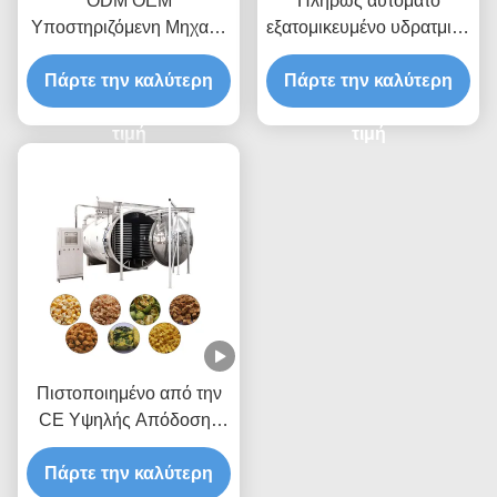
ODM OEM
Πλήρως αυτόματο
Υποστηριζόμενη Μηχανή
εξατομικευμένο υδρατμικό
Λυοφιλοποίησης
λυοφιλεστή τροφίμων με
Πάρτε την καλύτερη
Τροφίμων από
Πάρτε την καλύτερη
5ετή εγγύηση
Ανοξείδωτο Ατσάλι
τιμή
τιμή
Πιστοποιημένο από την
CE Υψηλής Απόδοσης
Χαμηλής Καταναλώσεως
Πάρτε την καλύτερη
Ενέργειας Συσκευές