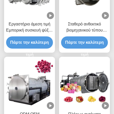
Εργαστήριο άμεση τιμή
Σταθερό ανθεκτικό
Εμπορική συσκευή ψύξης
βιομηχανικού τύπου
και στεγνώσεως με κενό
μηχάνημα
Πάρτε την καλύτερη
για διάφορα υλικά
λυοφιλοποίησης κενού 15
Πάρτε την καλύτερη
τροφίμων
κιλών/παρτίδα με
τιμή
απόσταση ραφιών 70 mm
τιμή
και λειτουργία οθόνης
αφής