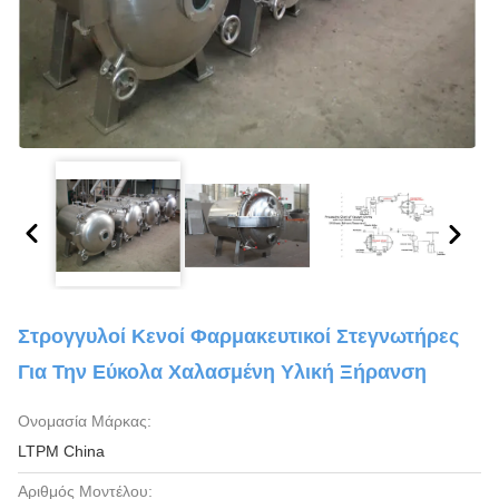
Στρογγυλοί Κενοί Φαρμακευτικοί Στεγνωτήρες
Για Την Εύκολα Χαλασμένη Υλική Ξήρανση
Ονομασία Μάρκας:
LTPM China
Αριθμός Μοντέλου: