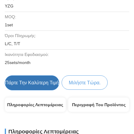
YZG
MOQ:
1set
Όροι Πληρωμής:
L/C, T/T
Ικανότητα Εφοδιασμού:
25sets/month
Πάρτε Την Καλύτερη Τιμή
Μιλήστε Τώρα.
Πληροφορίες Λεπτομέρειας
Περιγραφή Του Προϊόντος
Πληροφορίες Λεπτομέρειας