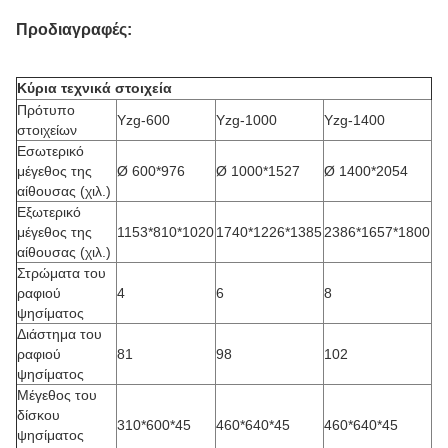
Προδιαγραφές:
Κύρια τεχνικά στοιχεία
Πρότυπο
Yzg-600
Yzg-1000
Yzg-1400
στοιχείων
Εσωτερικό
μέγεθος της
Ø 600*976
Ø 1000*1527
Ø 1400*2054
αίθουσας (χιλ.)
Εξωτερικό
μέγεθος της
1153*810*1020
1740*1226*1385
2386*1657*1800
αίθουσας (χιλ.)
Στρώματα του
ραφιού
4
6
8
ψησίματος
Διάστημα του
ραφιού
81
98
102
ψησίματος
Μέγεθος του
δίσκου
310*600*45
460*640*45
460*640*45
ψησίματος