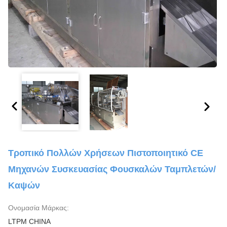
Τροπικό Πολλών Χρήσεων Πιστοποιητικό CE
Μηχανών Συσκευασίας Φουσκαλών Ταμπλετών/
Καψών
Ονομασία Μάρκας:
LTPM CHINA