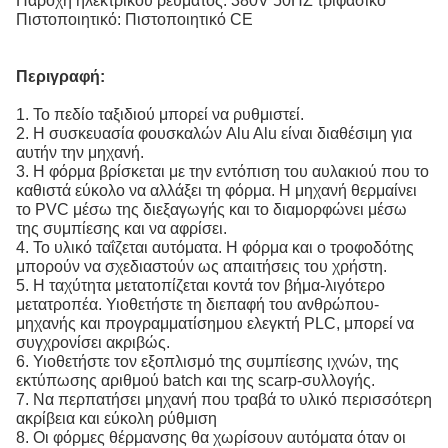
Παροχή ηλεκτρικού ρεύματος: 380V 50HZ τριφασικό
Πιστοποιητικό: Πιστοποιητικό CE
Περιγραφή:
1. Το πεδίο ταξιδιού μπορεί να ρυθμιστεί.
2. Η συσκευασία φουσκαλών Alu Alu είναι διαθέσιμη για
αυτήν την μηχανή.
3. Η φόρμα βρίσκεται με την εντόπιση του αυλακιού που το
καθιστά εύκολο να αλλάξει τη φόρμα. Η μηχανή θερμαίνει
το PVC μέσω της διεξαγωγής και το διαμορφώνει μέσω
της συμπίεσης και να αφρίσει.
4. Το υλικό ταΐζεται αυτόματα. Η φόρμα και ο τροφοδότης
μπορούν να σχεδιαστούν ως απαιτήσεις του χρήστη.
5. Η ταχύτητα μετατοπίζεται κοντά τον βήμα-λιγότερο
μετατροπέα. Υιοθετήστε τη διεπαφή του ανθρώπου-
μηχανής και προγραμματίσημου ελεγκτή PLC, μπορεί να
συγχρονίσει ακριβώς.
6. Υιοθετήστε τον εξοπλισμό της συμπίεσης ιχνών, της
εκτύπωσης αριθμού batch και της scarp-συλλογής.
7. Να περπατήσει μηχανή που τραβά το υλικό περισσότερη
ακρίβεια και εύκολη ρύθμιση
8. Οι φόρμες θέρμανσης θα χωρίσουν αυτόματα όταν οι