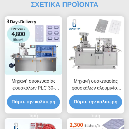
ΣΧΕΤΙΚΑ ΠΡΟΪΟΝΤΑ
Μηχανή συσκευασίας
Μηχανή συσκευασίας
φουσκάλων PLC 30-
φουσκάλων αλουμινίου
60pcs/min με ισχύ
για υγρή πάστα 30-
Πάρτε την καλύτερη
κινητήρα 1,5
Πάρτε την καλύτερη
60pcs/min
τιμή
τιμή