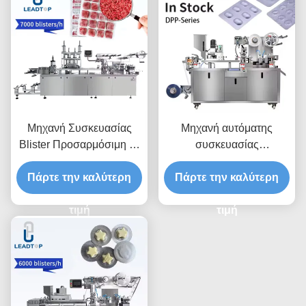
Μηχανή Συσκευασίας
Μηχανή αυτόματης
Blister Προσαρμόσιμη με
συσκευασίας
Έλεγχο PLC 30-60
φουσκωμάτων 1,5kW με
Πάρτε την καλύτερη
τεμάχια/λεπτό
Πάρτε την καλύτερη
έλεγχο PLC
τιμή
τιμή