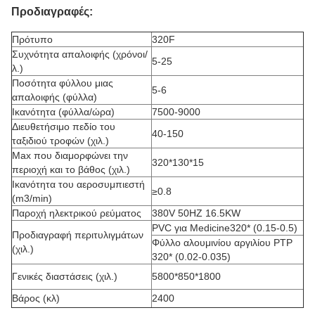
Προδιαγραφές:
Πρότυπο
320F
Συχνότητα απαλοιφής (χρόνοι/
5-25
λ.)
Ποσότητα φύλλου μιας
5-6
απαλοιφής (φύλλα)
Ικανότητα (φύλλα/ώρα)
7500-9000
Διευθετήσιμο πεδίο του
40-150
ταξιδιού τροφών (χιλ.)
Max που διαμορφώνει την
320*130*15
περιοχή και το βάθος (χιλ.)
Ικανότητα του αεροσυμπιεστή
≥0.8
(m3/min)
Παροχή ηλεκτρικού ρεύματος
380V 50HZ 16.5KW
PVC για Medicine320* (0.15-0.5)
Προδιαγραφή περιτυλιγμάτων
Φύλλο αλουμινίου αργιλίου PTP
(χιλ.)
320* (0.02-0.035)
Γενικές διαστάσεις (χιλ.)
5800*850*1800
Βάρος (κλ)
2400