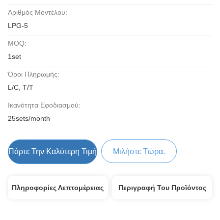
Αριθμός Μοντέλου:
LPG-5
MOQ:
1set
Όροι Πληρωμής:
L/C, T/T
Ικανότητα Εφοδιασμού:
25sets/month
Πάρτε Την Καλύτερη Τιμή
Μιλήστε Τώρα.
Πληροφορίες Λεπτομέρειας
Περιγραφή Του Προϊόντος