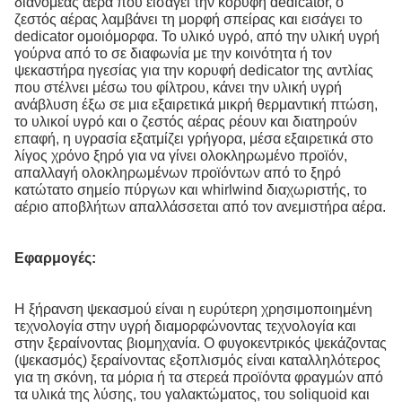
διανομέας αέρα που εισάγει την κορυφή dedicator, ο
ζεστός αέρας λαμβάνει τη μορφή σπείρας και εισάγει το
dedicator ομοιόμορφα. Το υλικό υγρό, από την υλική υγρή
γούρνα από το σε διαφωνία με την κοινότητα ή τον
ψεκαστήρα ηγεσίας για την κορυφή dedicator της αντλίας
που στέλνει μέσω του φίλτρου, κάνει την υλική υγρή
ανάβλυση έξω σε μια εξαιρετικά μικρή θερμαντική πτώση,
το υλικοί υγρό και ο ζεστός αέρας ρέουν και διατηρούν
επαφή, η υγρασία εξατμίζει γρήγορα, μέσα εξαιρετικά στο
λίγος χρόνο ξηρό για να γίνει ολοκληρωμένο προϊόν,
απαλλαγή ολοκληρωμένων προϊόντων από το ξηρό
κατώτατο σημείο πύργων και whirlwind διαχωριστής, το
αέριο αποβλήτων απαλλάσσεται από τον ανεμιστήρα αέρα.
Εφαρμογές:
Η ξήρανση ψεκασμού είναι η ευρύτερη χρησιμοποιημένη
τεχνολογία στην υγρή διαμορφώνοντας τεχνολογία και
στην ξεραίνοντας βιομηχανία. Ο φυγοκεντρικός ψεκάζοντας
(ψεκασμός) ξεραίνοντας εξοπλισμός είναι καταλληλότερος
για τη σκόνη, τα μόρια ή τα στερεά προϊόντα φραγμών από
τα υλικά της λύσης, του γαλακτώματος, του soliquoid και