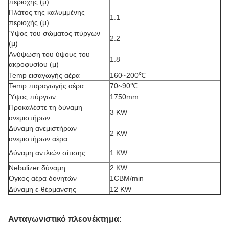
περιοχής (μ)
Πλάτος της καλυμμένης
1.1
περιοχής (μ)
Ύψος του σώματος πύργων
2.2
(μ)
Ανύψωση του ύψους του
1.8
ακροφυσίου (μ)
Temp εισαγωγής αέρα
160~200℃
Temp παραγωγής αέρα
70~90℃
Ύψος πύργων
1750mm
Προκαλέστε τη δύναμη
3 KW
ανεμιστήρων
Δύναμη ανεμιστήρων
2 KW
ανεμιστήρων αέρα
Δύναμη αντλιών σίτισης
1 KW
Nebulizer δύναμη
2 KW
Όγκος αέρα δονητών
1CBM/min
Δύναμη ε-θέρμανσης
12 KW
Ανταγωνιστικό πλεονέκτημα: