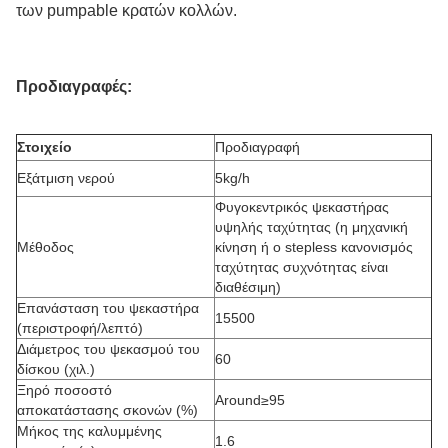
των pumpable κρατών κολλών.
Προδιαγραφές:
Στοιχείο
Προδιαγραφή
Εξάτμιση νερού
5kg/h
Φυγοκεντρικός ψεκαστήρας
υψηλής ταχύτητας (η μηχανική
Μέθοδος
κίνηση ή ο stepless κανονισμός
ταχύτητας συχνότητας είναι
διαθέσιμη)
Επανάσταση του ψεκαστήρα
15500
(περιστροφή/λεπτό)
Διάμετρος του ψεκασμού του
60
δίσκου (χιλ.)
Ξηρό ποσοστό
Around≥95
αποκατάστασης σκονών (%)
Μήκος της καλυμμένης
1.6