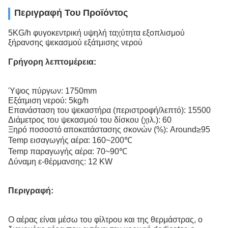
Περιγραφή Του Προϊόντος
5KG/h φυγοκεντρική υψηλή ταχύτητα εξοπλισμού
ξήρανσης ψεκασμού εξάτμισης νερού
Γρήγορη λεπτομέρεια:
Ύψος πύργων: 1750mm
Εξάτμιση νερού: 5kg/h
Επανάσταση του ψεκαστήρα (περιστροφή/λεπτό): 15500
Διάμετρος του ψεκασμού του δίσκου (χιλ.): 60
Ξηρό ποσοστό αποκατάστασης σκονών (%): Around≥95
Temp εισαγωγής αέρα: 160~200℃
Temp παραγωγής αέρα: 70~90℃
Δύναμη ε-θέρμανσης: 12 KW
Περιγραφή:
Ο αέρας είναι μέσω του φίλτρου και της θερμάστρας, ο