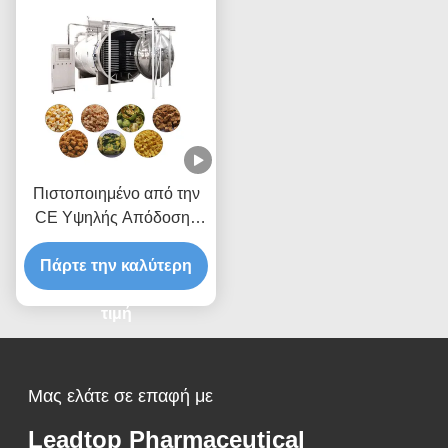
Πιστοποιημένο από την
CE Υψηλής Απόδοσης
Χαμηλής Καταναλώσεως
Πάρτε την καλύτερη
Ενέργειας Συσκευές
Λυοφιλίωσης Τροφίμων
Μηχανή Κατάψυξης
τιμή
Μας ελάτε σε επαφή με
Leadtop Pharmaceutical