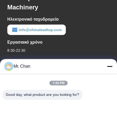
Machinery
Ηλεκτρονικό ταχυδρομείο
info@chinaleadtop.com
Εργασιακό χρόνο
8:30-22:30
Η διεύθυνσή μας
Mr. Chan
Διεύθυνση εταιρείας
28ος, Jiuan Rd, βιομηχανική ζώνη Jiuli, Shangwang. Πόλη
7:26 PM
Ruian, Zhejiang, ΚΙΝΑ
Good day, what product are you looking for?
Διεύθυνση εργοστασίου
28ος, Jiuan Rd, βιομηχανική ζώνη Jiuli, Shangwang. Πόλη
Ruian, Zhejiang, ΚΙΝΑ