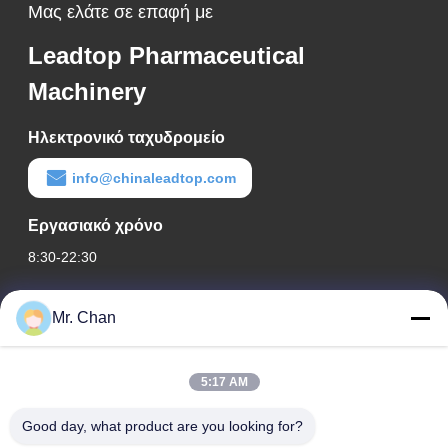
Μας ελάτε σε επαφή με
Leadtop Pharmaceutical
Machinery
Ηλεκτρονικό ταχυδρομείο
info@chinaleadtop.com
Εργασιακό χρόνο
8:30-22:30
Η διεύθυνσή μας
Mr. Chan
Διεύθυνση εταιρείας
28ος, Jiuan Rd, βιομηχανική ζώνη Jiuli, Shangwang. Πόλη
5:17 AM
Ruian, Zhejiang, ΚΙΝΑ
Good day, what product are you looking for?
Διεύθυνση εργοστασίου