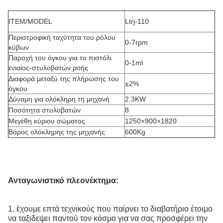
ITEM/MODEL
Ltrj-110
Περιστροφική ταχύτητα του ρόλου
0-7rpm
κύβων
Παροχή του όγκου για το πιστόλι
0-1ml
ενιαίος-στυλοβατών ροής
Διαφορά μεταξύ της πλήρωσης του
±2%
όγκου
Δύναμη για ολόκληρη τη μηχανή
2.3KW
Ποσότητα στυλοβατών
8
Μεγέθη κύριου σώματος
1250×900×1820
Βάρος ολόκληρης της μηχανής
600Kg
Ανταγωνιστικό πλεονέκτημα:
1. έχουμε επτά τεχνικούς που παίρνει το διαβατήριο έτοιμο
να ταξιδεψει παντού τον κόσμο για να σας προσφέρει την