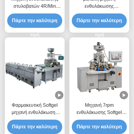
στυλοβατών 4R/Min
ενθυλάκωσης
Softgel της κκπ 8
πηκτωμάτων 1ml 7rpm
Πάρτε την καλύτερη
Πάρτε την καλύτερη
Paintball
τιμή
τιμή
Φαρμακευτική Softgel
Μηχανή 7rpm
μηχανή ενθυλάκωσης
ενθυλάκωσης Softgel
2.3KW 7rpm
βιταμινών για τη ζελατίνη
Πάρτε την καλύτερη
Πάρτε την καλύτερη