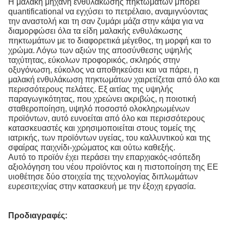
Η μαλακή μηχανή ενθυλάκωσης πηκτωμάτων μπορεί
quantificational να εγχύσει το πετρέλαιο, αναμιγνύοντας
την αναστολή και τη σαν ζυμάρι μάζα στην κάψα για να
διαμορφώσει όλα τα είδη μαλακής ενθυλάκωσης
πηκτωμάτων με το διαφορετικά μέγεθος, τη μορφή και το
χρώμα. Λόγω των αξιών της αποσύνθεσης υψηλής
ταχύτητας, εύκολων προφορικός, σκληρός στην
οξυγόνωση, εύκολος να αποθηκεύσει και να πάρει, η
μαλακή ενθυλάκωση πηκτωμάτων χαιρετίζεται από όλο και
περισσότερους πελάτες. Εξ αιτίας της υψηλής
παραγωγικότητας, που χρεώνει ακριβώς, η ποιοτική
σταθεροποίηση, υψηλό ποσοστό ολοκληρωμένων
προϊόντων, αυτό ευνοείται από όλο και περισσότερους
κατασκευαστές και χρησιμοποιείται στους τομείς της
ιατρικής, των προϊόντων υγείας, του καλλυντικού και της
σφαίρας παιχνίδι-χρώματος και ούτω καθεξής.
Αυτό το προϊόν έχει περάσει την επαρχιακός-ισόπεδη
αξιολόγηση του νέου προϊόντος και η πιστοποίηση της ΕΕ
υιοθέτησε δύο στοιχεία της τεχνολογίας διπλωμάτων
ευρεσιτεχνίας στην κατασκευή με την έξοχη εργασία.
Προδιαγραφές: