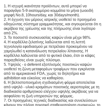
1. Η ισχυρή ικανότητα προϊόντων, αυτό μπορεί να
παραγάγει 5-9 εκατομμύριο κομμάτια το μήνα (ωοειδή
μορφή No.8, 10hours/day, και 30days/month).
2. Η έγχυση του μέρους ιατρικής υιοθετεί το προηγμένο
οδηγώντας σύστημα γραμμικότητας, και σιγουρεύεται ότι η
ακρίβεια της χρέωσης και της πλήρωσης είναι λιγότερο
από 2%.
3. Το ποσοστό συσκευασίας καψών είναι μέχρι 98%.
4. Η κορδέλλα ζελατίνης λαδώνεται από τη λεπτή
τεχνολογία εφοδιασμού με πετρέλαιο προκειμένου να
χαμηλωθεί η κατανάλωση πετρελαίου λίπανσης. Η
κορδέλλα λαδώνεται από το φυτικό έλαιο, έτσι οι κάψες
παραχθείσες είναι χωρίς πλύσιμο.
5. Υψηλός - ο deferent εξοπλισμός ποιοτικών καψών
υιοθετεί τη ζώνη μεταφορέων τροφίμων που εγκρίνεται
από το αμερικανικό FDA, χωρίς το δηλητήριο και
adhibition και εύκολος να καθαρίσει.
6. Η βελτιστοποιημένη σχεδιασμένη φόρμα αποτελείται
από υψηλό - υλικό κραμάτων ποιοτικής αεροπορίας με τη
διαδικασία αριθμητικού ελέγχου υψηλής ακρίβειας για να
ασφαλίσει τη ζωή υπηρεσιών της φόρμας.
7. Οι προηγμένες τεχνικές διαδικασίας και συνελεύσεων
κάνουν την πλήρη ποιοτική σταθεροποίηση συσκευών, το