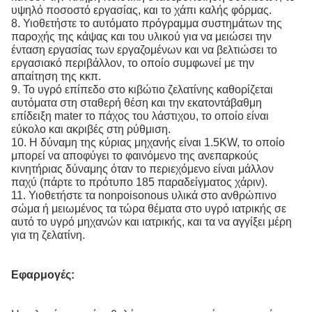
υψηλό ποσοστό εργασίας, και το χάπι καλής φόρμας.
8. Υιοθετήστε το αυτόματο πρόγραμμα συστημάτων της
παροχής της κάψας και του υλικού για να μειώσει την
ένταση εργασίας των εργαζομένων και να βελτιώσει το
εργασιακό περιβάλλον, το οποίο συμφωνεί με την
απαίτηση της κκπ.
9. Το υγρό επίπεδο στο κιβώτιο ζελατίνης καθορίζεται
αυτόματα στη σταθερή θέση και την εκατοντάβαθμη
επίδειξη mater το πάχος του λάστιχου, το οποίο είναι
εύκολο και ακριβές στη ρύθμιση.
10. Η δύναμη της κύριας μηχανής είναι 1.5KW, το οποίο
μπορεί να αποφύγει το φαινόμενο της ανεπαρκούς
κινητήριας δύναμης όταν το περιεχόμενο είναι μάλλον
παχύ (πάρτε το πρότυπο 185 παραδείγματος χάριν).
11. Υιοθετήστε τα nonpoisonous υλικά στο ανθρώπινο
σώμα ή μειωμένος τα τώρα θέματα στο υγρό ιατρικής σε
αυτό το υγρό μηχανών και ιατρικής, και τα να αγγίξει μέρη
για τη ζελατίνη.
Εφαρμογές: