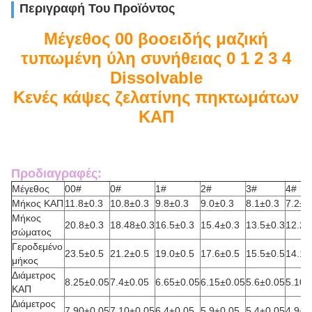
Περιγραφή Του Προϊόντος
Μέγεθος 00 βοοειδής μαζική
τυπωμένη ύλη συνήθειας 0 1 2 3 4
Dissolvable
Κενές κάψες ζελατίνης πηκτωμάτων
ΚΑΠ
Προδιαγραφές:
Μέγεθος
00#
0#
1#
2#
3#
4#
Μήκος ΚΑΠ
11.8±0.3
10.8±0.3
9.8±0.3
9.0±0.3
8.1±0.3
7.2±0
Μήκος
20.8±0.3
18.48±0.3
16.5±0.3
15.4±0.3
13.5±0.3
12.2±
σώματος
Γεροδεμένο
23.5±0.5
21.2±0.5
19.0±0.5
17.6±0.5
15.5±0.5
14.15
μήκος
Διάμετρος
8.25±0.05
7.4±0.05
6.65±0.05
6.15±0.05
5.6±0.05
5.10±
ΚΑΠ
Διάμετρος
7.90±0.05
7.10±0.05
6.4±0.05
5.9±0.05
5.4±0.05
4.9±0