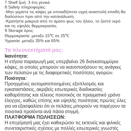
7.Shelf ζωή: 3 έτη γενικά
8.Safety πληροφορίες:
-Μην γεμίστε τις κάψες με οποιαδήποτε υγρή αναστολή επειδή θα
διαλύσουν πριν από την κατανάλωση
-Κρατήστε μακρυά από το άμεσο φως του ήλιου, το ζεστό νερό
και τις υψηλές θερμοκρασίες
9.Storage όρος:
Θερμοκρασία: μεταξύ 15℃ σε 25℃
Υγρασία: μεταξύ 35% και 65%
Τα πλεονεκτήματά μας:
Ικανότητα:
Η ετήσια παραγωγή μας υπερβαίνει 26 δισεκατομμύριο
κάψες, οι οποίες μπορούν να ικανοποιήσουν τις ανάγκες
των πελατών με τις διαφορετικές ποσότητες αγορών.
Ποιότητα:
Προηγμένες αυτοματοποιημένες εξοπλισμός και
εγκαταστάσεις, ακριβείς εσωτερικές διαδικασίες
καθαρότητας και τέλειος ποιοτικός σε πραγματικό χρόνο
έλεγχος, καθώς επίσης και υψηλής ποιότητας πρώτες ύλες
για να εξασφαλίσει ότι οι πελάτες μπορούν να παρέχουν τα
ποιοτικά προϊόντα ανά πάσα στιγμή.
ΠΛΑΤΦΟΡΜΑ ΠΩΛΗΣΕΩΝ:
Η επιχείρησή μας έχει καθιερώσει τις εκτενείς και φιλικές
συνεταιριστικές σχέσεις με πολλές εσωτερικές γνωστές