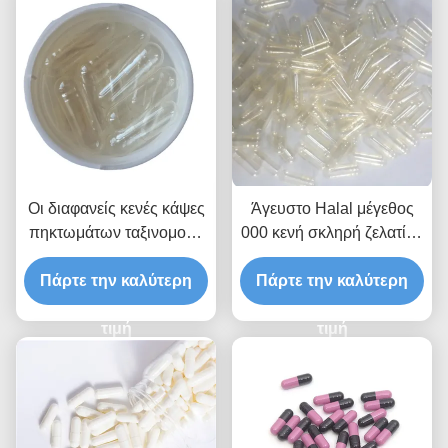
Οι διαφανείς κενές κάψες
Άγευστο Halal μέγεθος
πηκτωμάτων ταξινομούν
000 κενή σκληρή ζελατίνη
0 τη Odorless φυτική
Shell καψών
Πάρτε την καλύτερη
κάψα Shell
πηκτωμάτων ζελατίνης
Πάρτε την καλύτερη
κενό
τιμή
τιμή