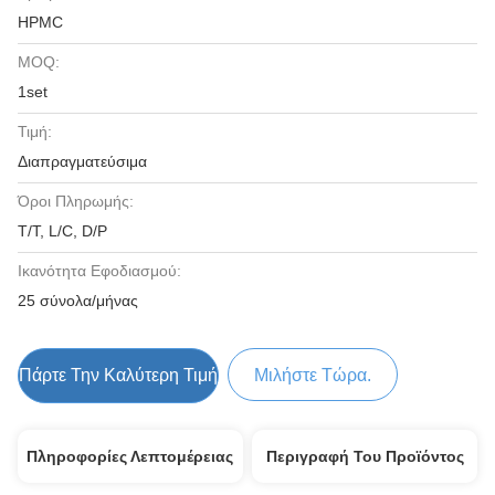
HPMC
MOQ:
1set
Τιμή:
Διαπραγματεύσιμα
Όροι Πληρωμής:
T/T, L/C, D/P
Ικανότητα Εφοδιασμού:
25 σύνολα/μήνας
Πάρτε Την Καλύτερη Τιμή
Μιλήστε Τώρα.
Πληροφορίες Λεπτομέρειας
Περιγραφή Του Προϊόντος