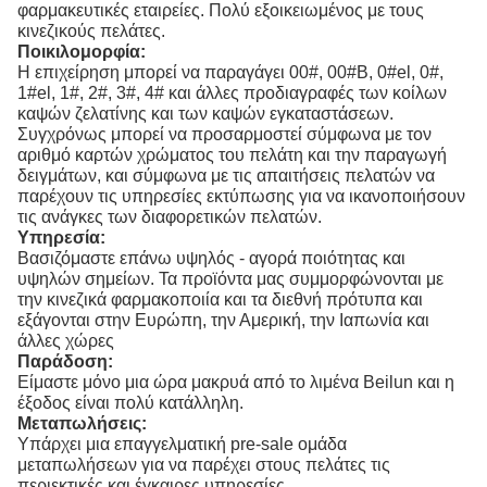
φαρμακευτικές εταιρείες. Πολύ εξοικειωμένος με τους
κινεζικούς πελάτες.
Ποικιλομορφία:
Η επιχείρηση μπορεί να παραγάγει 00#, 00#B, 0#el, 0#,
1#el, 1#, 2#, 3#, 4# και άλλες προδιαγραφές των κοίλων
καψών ζελατίνης και των καψών εγκαταστάσεων.
Συγχρόνως μπορεί να προσαρμοστεί σύμφωνα με τον
αριθμό καρτών χρώματος του πελάτη και την παραγωγή
δειγμάτων, και σύμφωνα με τις απαιτήσεις πελατών να
παρέχουν τις υπηρεσίες εκτύπωσης για να ικανοποιήσουν
τις ανάγκες των διαφορετικών πελατών.
Υπηρεσία:
Βασιζόμαστε επάνω υψηλός - αγορά ποιότητας και
υψηλών σημείων. Τα προϊόντα μας συμμορφώνονται με
την κινεζικά φαρμακοποιία και τα διεθνή πρότυπα και
εξάγονται στην Ευρώπη, την Αμερική, την Ιαπωνία και
άλλες χώρες
Παράδοση:
Είμαστε μόνο μια ώρα μακρυά από το λιμένα Beilun και η
έξοδος είναι πολύ κατάλληλη.
Μεταπωλήσεις:
Υπάρχει μια επαγγελματική pre-sale ομάδα
μεταπωλήσεων για να παρέχει στους πελάτες τις
περιεκτικές και έγκαιρες υπηρεσίες.