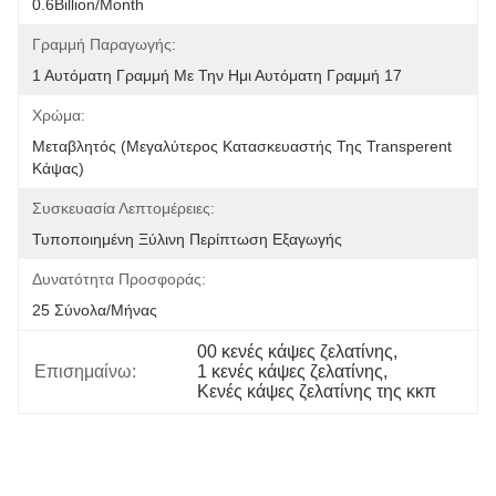
0.6Billion/month
Γραμμή Παραγωγής:
1 Αυτόματη Γραμμή Με Την Ημι Αυτόματη Γραμμή 17
Χρώμα:
Μεταβλητός (μεγαλύτερος Κατασκευαστής Της Transperent 
Κάψας)
Συσκευασία Λεπτομέρειες:
Τυποποιημένη Ξύλινη Περίπτωση Εξαγωγής
Δυνατότητα Προσφοράς:
25 Σύνολα/μήνας
00 κενές κάψες ζελατίνης
, 
Επισημαίνω:
1 κενές κάψες ζελατίνης
, 
Κενές κάψες ζελατίνης της κκπ