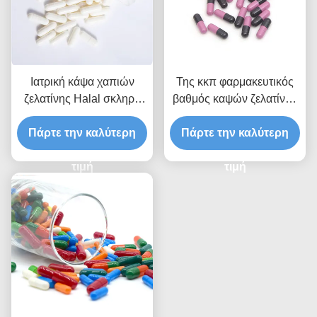
Ιατρική κάψα χαπιών
Της κκπ φαρμακευτικός
ζελατίνης Halal σκληρή
βαθμός καψών ζελατίνης
άσπρη κενή κενή για τη
κενός χορτοφάγος
Πάρτε την καλύτερη
σκόνη
Πάρτε την καλύτερη
τιμή
τιμή