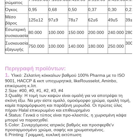
σώματος
Όγκος
0,95
0,68
0,50
0,37
0,30
0,21
Μέσο
125±12
97±9
78±7
62±6
49±5
39±4
βάρος
Εσωτερική
80.000
100.000
150.000
200.000
240.000
280.0
συσκευασία
Συσκευασία
300.0
750.000
100.000
140.000
180.000
250.000
εξαγωγής
Περιγραφή προϊόντων:
1.
Υλικό: Ζελατίνη κόκκαλων βαθμού 100% Pharma με το ISO
9001, HACCP & κκπ υποχωρητικά, likeRousselot, Aminbo,
επικύρωση κ.λπ.
2.Size: #00, #0, #1, #2, #3, #4
3.Quality: Η τομή των καψών είναι ομαλή για να αποτρέψει τη
σκόνη έξω. Να μην είστε ομαλό, ομοιόμορφο χρώμα, ομαλή τομή,
καμία παραμόρφωση και παράξενη μυρωδιά. Οι πρώτες ύλες
πήραν Halal επικυρωμένο και επιθεωρημένο
4.Status: Γενικά ο τύπος είναι προ-κλειστός. η χωρισμένη κάψα
μπορεί να παρασχεθεί.
5.Color: Συνερχόμενος ιατρικός βαθμός και προσφερθε'ν
προσαρμοσμένο χρώμα, σαφής και χρωματισμένος.
6.Printing: Γραμμική, κυκλική εκτύπωση