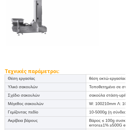
Τεχνικές παράμετροι:
Θέση εργασίας
θέση οκτώ-εργασίας
Υλικό σακουλών
Τοποθετημένο σε στρώ
Σχέδιο σακουλών
σακούλα στάση-up&zi
Μέγεθος σακουλών
W: 100210mm Λ: 10
Γεμίζοντας πεδίο
10-5000g (η σύνδεση β
Ακρίβεια βάρους
Βάρος ≤ 100g συσκευα
error≤±1% ≥500G err