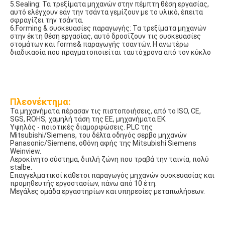
5.Sealing: Τα τρεξίματα μηχανών στην πέμπτη θέση εργασίας, 
αυτό ελέγχουν εάν την τσάντα γεμίζουν με το υλικό, έπειτα 
σφραγίζει την τσάντα.
6.Forming & συσκευασίες παραγωγής: Τα τρεξίματα μηχανών 
στην έκτη θέση εργασίας, αυτό δροσίζουν τις συσκευασίες 
στομάτων και forms& παραγωγής τσαντών. Η ανωτέρω 
διαδικασία που πραγματοποιείται ταυτόχρονα από τον κύκλο
Πλεονέκτημα:
Τα μηχανήματα πέρασαν τις πιστοποιήσεις, από το ISO, CE, 
SGS, ROHS, χαμηλή τάση της ΕΕ, μηχανήματα ΕΚ.
Υψηλός - ποιοτικές διαμορφώσεις. PLC της 
Mitsubishi/Siemens, του δέλτα οδηγός σερβο μηχανών 
Panasonic/Siemens, οθόνη αφής της Mitsubishi Siemens 
Weinview.
Αεροκίνητο σύστημα, διπλή ζώνη που τραβά την ταινία, πολύ 
stalbe.
Επαγγελματικοί κάθετοι παραγωγός μηχανών συσκευασίας και 
προμηθευτής εργοστασίων, πάνω από 10 έτη.
Μεγάλες ομάδα εργαστηρίων και υπηρεσίες μεταπωλήσεων.