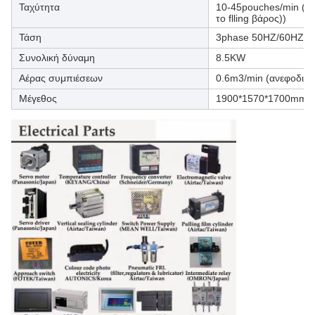
Ταχύτητα
10-45pouches/min (η 
το flling βάρος))
Τάση
3phase 50HZ/60HZ 3
Συνολική δύναμη
8.5KW
Αέρας συμπιέσεων
0.6m3/min (ανεφοδια
Μέγεθος
1900*1570*1700mm