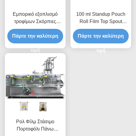
Εμπορικό εξοπλισμό
100 ml Standup Pouch
τροφίμων Σκόρπιες
Roll Film Top Spout
κύβους ζάχαρης άλατος
Doypack αυτόματη
Πάρτε την καλύτερη
Αυτοματοποιημένο
Πάρτε την καλύτερη
οριζόντια
οριζόντιο
πολυλειτουργική
πολυλειτουργικό
τιμή
συσκευασία
τιμή
συσκευαστήριο
Ρολ Φίλμ Στάσιμο
Πορτοφόλι Πάνω