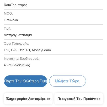
RotaTop-σειρές
MOQ:
1 σύνολο
Τιμή:
Διαπραγματεύσιμα
Όροι Πληρωμής:
L/C, D/A, D/P, T/T, MoneyGram
Ικανότητα Εφοδιασμού:
45 σύνολα/μήνας
Πάρτε Την Καλύτερη Τιμή
Μιλήστε Τώρα.
Πληροφορίες Λεπτομέρειας
Περιγραφή Του Προϊόντος