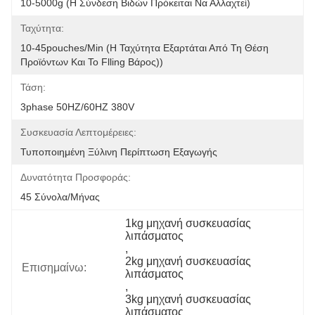
10-5000g (η Σύνδεση Βιδών Πρόκειται Να Αλλαχτεί)
Ταχύτητα:
10-45pouches/min (η Ταχύτητα Εξαρτάται Από Τη Θέση 
Προϊόντων Και Το Flling Βάρος))
Τάση:
3phase 50HZ/60HZ 380V
Συσκευασία Λεπτομέρειες:
Τυποποιημένη Ξύλινη Περίπτωση Εξαγωγής
Δυνατότητα Προσφοράς:
45 Σύνολα/μήνας
1kg μηχανή συσκευασίας 
λιπάσματος
, 
2kg μηχανή συσκευασίας 
Επισημαίνω:
λιπάσματος
, 
3kg μηχανή συσκευασίας 
λιπάσματος