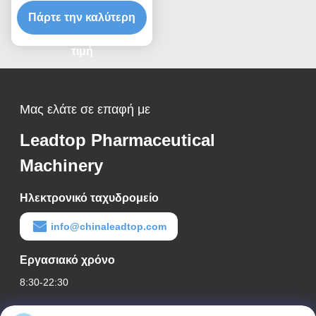
Σφουγγαρίστρα Doypack
Πάρτε την καλύτερη
Γάλα Τσάι Γεμίζοντας
Οριζόντια
πολυλειτουργική
τιμή
συσκευασία μηχανή
Μας ελάτε σε επαφή με
Leadtop Pharmaceutical
Machinery
Ηλεκτρονικό ταχυδρομείο
info@chinaleadtop.com
Εργασιακό χρόνο
8:30-22:30
Η διεύθυνσή μας