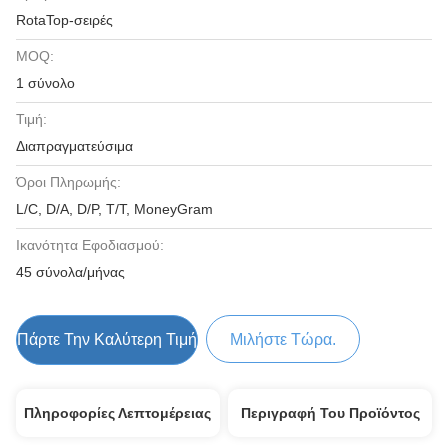
RotaTop-σειρές
MOQ:
1 σύνολο
Τιμή:
Διαπραγματεύσιμα
Όροι Πληρωμής:
L/C, D/A, D/P, T/T, MoneyGram
Ικανότητα Εφοδιασμού:
45 σύνολα/μήνας
Πάρτε Την Καλύτερη Τιμή
Μιλήστε Τώρα.
Πληροφορίες Λεπτομέρειας
Περιγραφή Του Προϊόντος