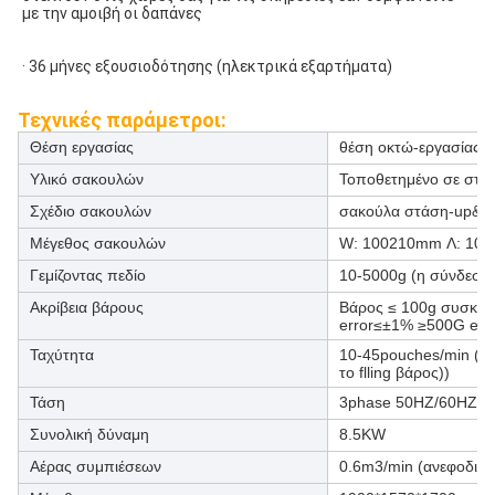
με την αμοιβή οι δαπάνες 
· 36 μήνες εξουσιοδότησης (ηλεκτρικά εξαρτήματα)
Τεχνικές παράμετροι:
Θέση εργασίας
θέση οκτώ-εργασίας
Υλικό σακουλών
Τοποθετημένο σε στρώ
Σχέδιο σακουλών
σακούλα στάση-up&zi
Μέγεθος σακουλών
W: 100210mm Λ: 10
Γεμίζοντας πεδίο
10-5000g (η σύνδεση β
Ακρίβεια βάρους
Βάρος ≤ 100g συσκευα
error≤±1% ≥500G err
Ταχύτητα
10-45pouches/min (η 
το flling βάρος))
Τάση
3phase 50HZ/60HZ 3
Συνολική δύναμη
8.5KW
Αέρας συμπιέσεων
0.6m3/min (ανεφοδια