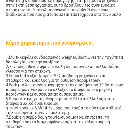
6.Forming & συσκευασίες παραγωγής: Τα τρεξίματα μηχανών 
στην έκτη θέση εργασίας, αυτό δροσίζουν τις συσκευασίες 
στομάτων και forms& παραγωγής τσαντών. Η ανωτέρω 
διαδικασία που πραγματοποιείται ταυτόχρονα από τον κύκλο
Κύρια χαρακτηριστικά γνωρίσματα:
1.Multi-κεφάλι συνδυασμενός weigher, βελτιώνει την ταχύτητα 
δοσολογίας και την ακρίβεια.
2,7 ίντσες οθόνης αφής, εύκολη λειτουργία και πολλαπλάσια 
γλώσσα για την επιλογή.
3.Imported ο εξοπλισμός PLC, απόδοση μηχανών είναι 
σταθερός και εύκολος για τη ρύθμιση παραμέτρων.
4.With μια λειτουργία μνήμης για την αποθήκευση 10 θέτει των 
παραμέτρων. Εύκολος να αλλάξει τα διαφορετικά μεγέθη 
προϊόντων και συσκευασίας συσκευασίας.
5.Separate ελεγκτής θερμοκρασίας PID, κατάλληλος για τα 
διάφορα υλικά συσκευασίας.
η ταινία ρόλων 6.Multi-ένωσης που τραβά το σύστημα καθιστά 
τη λειτουργία ταινιών ομαλότερη.
7.Double η σερβο δομή ταινία-συρσίματος, επιτρέπει τη 
σταθερή τσάντα διαμορφώνοντας για την τέλεια μορφή 
τσαντών.