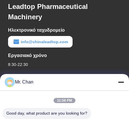
Leadtop Pharmaceutical
Machinery
Ηλεκτρονικό ταχυδρομείο
info@chinaleadtop.com
Εργασιακό χρόνο
8:30-22:30
Η διεύθυνσή μας
Mr. Chan
Διεύθυνση εταιρείας
28ος, Jiuan Rd, βιομηχανική ζώνη Jiuli, Shangwang. Πόλη
11:58 PM
Ruian, Zhejiang, ΚΙΝΑ
Good day, what product are you looking for?
Διεύθυνση εργοστασίου
28ος, Jiuan Rd, βιομηχανική ζώνη Jiuli, Shangwang. Πόλη
Ruian, Zhejiang, ΚΙΝΑ