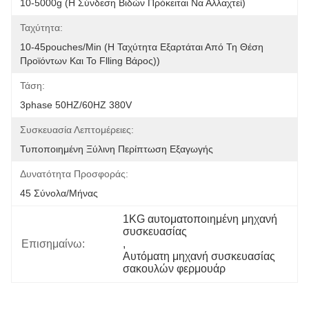
10-5000g (η Σύνδεση Βιδών Πρόκειται Να Αλλαχτεί)
Ταχύτητα:
10-45pouches/min (η Ταχύτητα Εξαρτάται Από Τη Θέση 
Προϊόντων Και Το Flling Βάρος))
Τάση:
3phase 50HZ/60HZ 380V
Συσκευασία Λεπτομέρειες:
Τυποποιημένη Ξύλινη Περίπτωση Εξαγωγής
Δυνατότητα Προσφοράς:
45 Σύνολα/μήνας
1KG αυτοματοποιημένη μηχανή 
συσκευασίας
Επισημαίνω:
, 
Αυτόματη μηχανή συσκευασίας 
σακουλών φερμουάρ