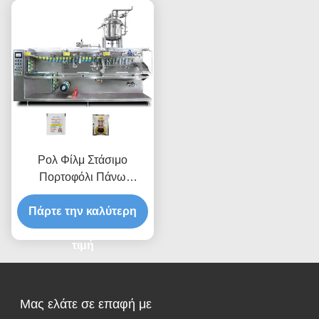
συσκευαστήριο
Ρολ Φίλμ Στάσιμο
Πορτοφόλι Πάνω
Σφουγγαρίστρα Doypack
Πάρτε την καλύτερη
Γάλα Τσάι Γεμίζοντας
Οριζόντια
πολυλειτουργική
τιμή
συσκευασία μηχανή
Μας ελάτε σε επαφή με