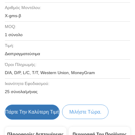
Αριθμός Μοντέλου:
Χ-gms-β
MOQ:
1 σύνολο
Τιμή:
Διαπραγματεύσιμα
Όροι Πληρωμής:
D/A, D/P, L/C, T/T, Western Union, MoneyGram
Ικανότητα Εφοδιασμού:
25 σύνολα/μήνας
Πάρτε Την Καλύτερη Τιμή
Μιλήστε Τώρα.
Πληροφορίες Λεπτομέρειας
Περιγραφή Του Προϊόντος