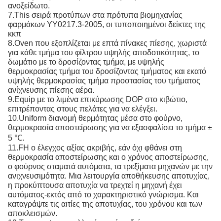
ανοξείδωτο.
7.This σειρά προτύπων στα πρότυπα βιομηχανίας
φαρμάκων YY0217.3-2005, οι τυποποιημένοι δείκτες της
κκπ
8.Oven που εξοπλίζεται με επτά πίνακες πίεσης, χωριστά
για κάθε τμήμα του φίλτρου υψηλής αποδοτικότητας, το
δωμάτιο με το δροσίζοντας τμήμα, με υψηλής
θερμοκρασίας τμήμα του δροσίζοντας τμήματος και εκατό
υψηλής θερμοκρασίας τμήμα προστασίας του τμήματος
ανίχνευσης πίεσης αέρα.
9.Equip με το λιμένα επικύρωσης DOP στο κιβώτιο,
επιτρέποντας στους πελάτες για να ελέγξει.
10.Uniform διανομή θερμότητας μέσα στο φούρνο,
θερμοκρασία αποστείρωσης για να εξασφαλίσει το τμήμα ±
5 ℃.
11.FH ο έλεγχος αξίας ακριβής, εάν όχι φθάνει στη
θερμοκρασία αποστείρωσης και ο χρόνος αποστείρωσης,
ο φούρνος σταματά αυτόματα, τα τρεξίματα μηχανών με την
ανιχνευσιμότητα. Μια λειτουργία αποθήκευσης αποτυχίας,
η προκύπτουσα αποτυχία να τρεχτεί η μηχανή έχει
αυτόματος-εκτός από το χαρακτηριστικό γνώρισμα. Και
καταγράψτε τις αιτίες της αποτυχίας, του χρόνου και των
αποκλεισμών.