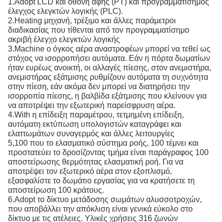
1.Adopt LCD και οθόνη αφής (PT) και προγραμματίσημος
έλεγχος ελεγκτών λογικής (PLC).
2.Heating μηχανή, τρέξιμο και άλλες παράμετροι
διαδικασίας που τίθενται από τον προγραμματίσημο
ακριβή έλεγχο ελεγκτών λογικής
3.Machine ο όγκος αέρα αναστροφέων μπορεί να τεθεί ως
στόχος να ισορροπήσει αυτόματα. Εάν η πόρτα δωματίων
ήταν ευρέως ανοικτή, οι αλλαγές πίεσης, στον ανεμιστήρα,
ανεμιστήρας εξάτμισης ρυθμίζουν αυτόματα τη συχνότητα
στην πίεση, εάν ακόμα δεν μπορεί να διατηρήσει την
ισορροπία πίεσης, η βαλβίδα εξάτμισης που κλείνουν για
να αποτρέψει την εξωτερική παρείσφρυση αέρα.
4.With η επίδειξη παραμέτρου, τετμημένη επίδειξη,
αυτόματη εκτύπωση υπολογιστών καταγράφει και
ελαττωμάτων συναγερμός και άλλες λειτουργίες
5,100 που το ελασματικό σύστημα ροής, 100 τέμνει και
προστατεύει το δροσίζοντας τμήμα είναι παράγραφος 100
αποστείρωσης θερμότητας ελασματική ροή. Για να
αποτρέψει τον εξωτερικό αέρα στον εξοπλισμό,
εξασφαλίστε το δωμάτιο εργασίας για να κρατήσετε τη
αποστείρωση 100 κράτους.
6.Adopt το δίκτυο μετάδοσης σωμάτων αλυσσοτροχών,
που αποβάλλει την απόκλιση είναι γενικά εύκολο στο
δίκτυο με τις ατέλειες. Υλικές χρήσεις 316 ζωνών