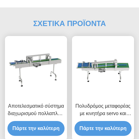
ΣΧΕΤΙΚΑ ΠΡΟΪΟΝΤΑ
Αποτελεσματικό σύστημα
Πολυδρόμος μεταφορέας
διαχωρισμού πολλαπλών
με κινητήρα servo και
λωρίδων με πνευματική
δυναμική κατανομή και
σύσφιξη και αισθητήρες
Πάρτε την καλύτερη
Πάρτε την καλύτερη
προγραμματισμένη
κατά των παρεμβολών για
μέτρηση για γραμμές