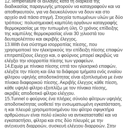
12.Temperature οι αλλαγές κατά τη διάρκεια της
διαδικασίας παραγωγής μπορούν να καταγραφούν και να
αποθηκευτούν, για να διευκολύνουν να δουν και στο
αρχείο ανά πάσα στιγμή. Στοιχεία τυπωμένων υλών με δύο
τρόπους: πολυσημειακή καμπύλη οργάνων καταγραφής
θερμοκρασίας με την τυπωμένη ύλη. Ο χρόνος επίδειξης
της καμπύλης θερμοκρασίας είναι 30 χιλιοστά του
δευτερολέπτου και ακριβής έλεγχος.
13.With ένα σύστημα ισορροπίας πίεσης, που
χρησιμοποιεί τον ηλεκτρικούς την επίδειξη πίεσης επαφών
επιτραπέζιους έλεγχο και, ο φούρνος μπορεί ακριβώς να
ελέγξει την ισορροπία πίεσης των γραφείων.
14.Equip με πίνακα πίεσης επτά τον ηλεκτρικό επαφών,
ελέγξτε την πίεση και όλα τα διάφορα τμήματα ενός ενιαίου
φίλτρου υψηλής αποδοτικότητας είναι εξοπλισμένα με έναν
πίνακα διαφορικού πίεσης. Ακριβής έλεγχος κάθε πίεση,
κάθε υψηλό φίλτρο εξοπλίζω με τον πίνακα πίεσης,
ακριβές αποδοτικό φίλτρο ελέγχου.
15.Tunnel ο φούρνος ένα πλήρες σύνολο φίλτρων υψηλής
αποδοτικότητας υιοθετεί την ενσωματωμένη εγκατάσταση,
η και πλευρά χρησιμοποιημένου του φίλτρο σφιγκτήρα
αρθρώσεων είναι πολύ εύκολο να αντικατασταθεί και να
εγκαταστήσει, φίλτρα και στις δύο πλευρές με την
ανίχνευση διαρροών, συσκευή ελέγχου διαρροών. Στην