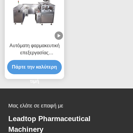
Αυτόματη φαρμακευτική
επεξεργασίας
συσκευασία Suppository
μηχανών ηπατική πυίδα
Πάρτε την καλύτερη
τιμή
Μας ελάτε σε επαφή με
Leadtop Pharmaceutical
Machinery