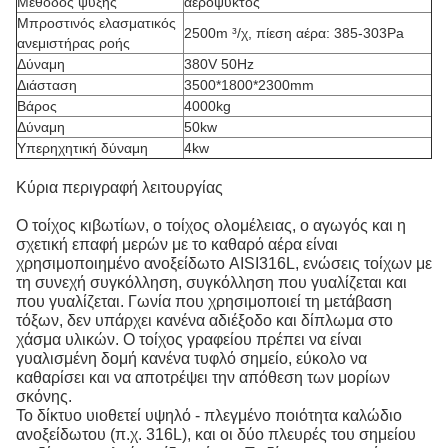
Μέθοδος ψύξης
αερόψυκτος
Μπροστινός ελασματικός
2500m ³/χ, πίεση αέρα: 385-303Pa
ανεμιστήρας ροής
Δύναμη
380V 50Hz
Διάσταση
3500*1800*2300mm
Βάρος
4000kg
Δύναμη
50kw
Υπερηχητική δύναμη
4kw
Κύρια περιγραφή λειτουργίας
Ο τοίχος κιβωτίων, ο τοίχος ολομέλειας, ο αγωγός και η
σχετική επαφή μερών με το καθαρό αέρα είναι
χρησιμοποιημένο ανοξείδωτο AISI316L, ενώσεις τοίχων με
τη συνεχή συγκόλληση, συγκόλληση που γυαλίζεται και
που γυαλίζεται. Γωνία που χρησιμοποιεί τη μετάβαση
τόξων, δεν υπάρχει κανένα αδιέξοδο και δίπλωμα στο
χάσμα υλικών. Ο τοίχος γραφείου πρέπει να είναι
γυαλισμένη δομή κανένα τυφλό σημείο, εύκολο να
καθαρίσει και να αποτρέψει την απόθεση των μορίων
σκόνης.
Το δίκτυο υιοθετεί υψηλό - πλεγμένο ποιότητα καλώδιο
ανοξείδωτου (π.χ. 316L), και οι δύο πλευρές του σημείου