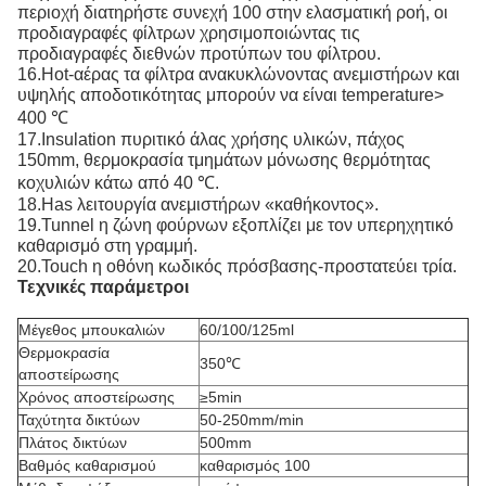
περιοχή διατηρήστε συνεχή 100 στην ελασματική ροή, οι
προδιαγραφές φίλτρων χρησιμοποιώντας τις
προδιαγραφές διεθνών προτύπων του φίλτρου.
16.Hot-αέρας τα φίλτρα ανακυκλώνοντας ανεμιστήρων και
υψηλής αποδοτικότητας μπορούν να είναι temperature>
400 ℃
17.Insulation πυριτικό άλας χρήσης υλικών, πάχος
150mm, θερμοκρασία τμημάτων μόνωσης θερμότητας
κοχυλιών κάτω από 40 ℃.
18.Has λειτουργία ανεμιστήρων «καθήκοντος».
19.Tunnel η ζώνη φούρνων εξοπλίζει με τον υπερηχητικό
καθαρισμό στη γραμμή.
20.Touch η οθόνη κωδικός πρόσβασης-προστατεύει τρία.
Τεχνικές παράμετροι
Μέγεθος μπουκαλιών
60/100/125ml
Θερμοκρασία
350℃
αποστείρωσης
Χρόνος αποστείρωσης
≥5min
Ταχύτητα δικτύων
50-250mm/min
Πλάτος δικτύων
500mm
Βαθμός καθαρισμού
καθαρισμός 100