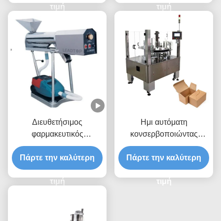
ακριβές χειρισμό υλικών
τιμή
συσκευασίας υψηλής
τιμή
ταχύτητας
Διευθετήσιμος
Ημι αυτόματη
φαρμακευτικός
κονσερβοποιώντας
εξοπλισμός στιλβωτών
μηχανή
καψών ταχύτητας με 7000
Πάρτε την καλύτερη
Πάρτε την καλύτερη
κάψες/λ.
τιμή
τιμή