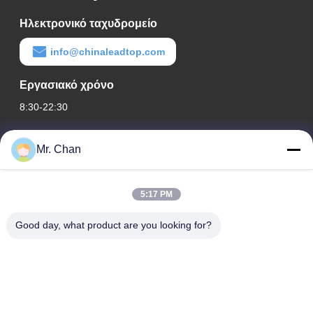
Ηλεκτρονικό ταχυδρομείο
info@chinaleadtop.com
Εργασιακό χρόνο
8:30-22:30
Η διεύθυνσή μας
Mr. Chan
Διεύθυνση εταιρείας
28ος, Jiuan Rd, βιομηχανική ζώνη Jiuli, Shangwang. Πόλη
5:17 PM
Ruian, Zhejiang, ΚΙΝΑ
Good day, what product are you looking for?
Διεύθυνση εργοστασίου
28ος, Jiuan Rd, βιομηχανική ζώνη Jiuli, Shangwang. Πόλη
Ruian, Zhejiang, ΚΙΝΑ
Τηλ.
0086-577-65158955