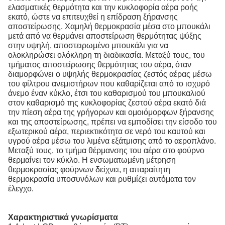
ελασματικές θερμότητα και την κυκλοφορία αέρα ροής
εκατό, ώστε να επιτευχθεί η επίδραση ξήρανσης
αποστείρωσης. Χαμηλή θερμοκρασία μέσα στο μπουκάλι
μετά από να θερμάνει αποστείρωση θερμότητας ψύξης
στην υψηλή, αποστειρωμένο μπουκάλι για να
ολοκληρώσει ολόκληρη τη διαδικασία. Μεταξύ τους, του
τμήματος αποστείρωσης θερμότητας του αέρα, όταν
διαμορφώνει ο υψηλής θερμοκρασίας ζεστός αέρας μέσω
του φίλτρου ανεμιστήρων που καθαρίζεται από το ισχυρό
άνεμο έναν κύκλο, έτσι του καθαρισμού του μπουκαλιού
στον καθαρισμό της κυκλοφορίας ζεστού αέρα εκατό διά
την πίεση αέρα της γρήγορων και ομοιόμορφων ξήρανσης
και της αποστείρωσης, πρέπει να εμποδίσει την είσοδο του
εξωτερικού αέρα, περιεκτικότητα σε νερό του καυτού και
υγρού αέρα μέσω του λιμένα εξάτμισης από το αεροπλάνο.
Μεταξύ τους, το τμήμα θέρμανσης του αέρα στο φούρνο
θερμαίνει τον κύκλο. Η ενσωματωμένη μέτρηση
θερμοκρασίας φούρνων δείχνει, η απαραίτητη
θερμοκρασία υποσυνόλων και ρυθμίζει αυτόματα τον
έλεγχο.
Χαρακτηριστικά γνωρίσματα