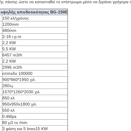
ής πίεσης ώστε να κατασταθεί το επίστρωμα μέσο να ξεράνει γρήγορα 
 υψηλής αποδοτικότητας BG-150E
150 κλ/χρόνος
1200mm
480mm
2-18 r.p.m
2,2 KW
5,5 KW
6457 m3/h
2,2 KW
2996 m3/h
επίπεδο 100000
900*860*1950 χιλ.
280㎏
1570*1260*2030 χιλ.
850 κλ
950x950x1800 χιλ.
550 κλ
0.4Mpa
80 μ3 το /min.
3 φάση και 5 lines15 KW