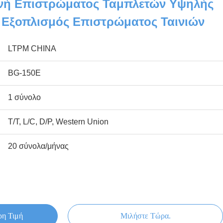
νή Επιστρώματος Ταμπλετών Υψηλής
 Εξοπλισμός Επιστρώματος Ταινιών
LTPM CHINA
BG-150E
1 σύνολο
T/T, L/C, D/P, Western Union
20 σύνολα/μήνας
ρη Τιμή
Μιλήστε Τώρα.