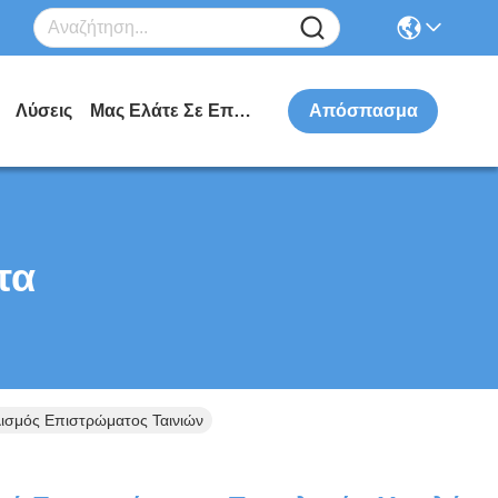
Λύσεις
Μας Ελάτε Σε Επαφή Με
Απόσπασμα
τα
ισμός Επιστρώματος Ταινιών