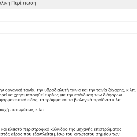
ύλινη Περίπτωση
ργανική ταινία, την υδροδιαλυτή ταινία και την ταινία ζάχαρης, κ.λπ.
πορεί να χρησιμοποιηθεί ευρέως για την επένδυση των διάφορων
 φαρμακευτικό είδος, τα τρόφιμα και τα βιολογικά προϊόντα κ.λπ.
εριοχή πατωμάτων, κ.λπ.
 και κλειστό περιστροφικό κύλινδρο της μηχανής επιστρώματος
ζεστός αέρας που εξαντλείται μέσω του κατώτατου σημείου των