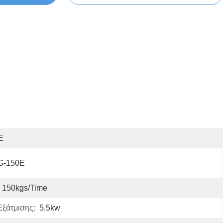
E
G-150E
150kgs/time
ξάτμισης:
5.5kw