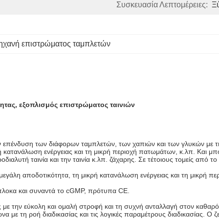
Συσκευασία Λεπτομέρειες:
Ξ
ηχανή επιστρώματος ταμπλετών
τας, εξοπλισμός επιστρώματος ταινιών
 επένδυση των διάφορων ταμπλετών, των χαπιών και των γλυκών με την ο
ρή κατανάλωση ενέργειας και τη μικρή περιοχή πατωμάτων, κ.λπ. Και μ
διαλυτή ταινία και την ταινία κ.λπ. ζάχαρης. Σε τέτοιους τομείς από το
η μεγάλη αποδοτικότητα, τη μικρή κατανάλωση ενέργειας και τη μικρή π
ίπλοκα και συναντά το cGMP, πρότυπα CE.
 με την εύκολη και ομαλή στροφή και τη συχνή ανταλλαγή στον καθαρό
α με τη ροή διαδικασίας και τις λογικές παραμέτρους διαδικασίας. Ο 