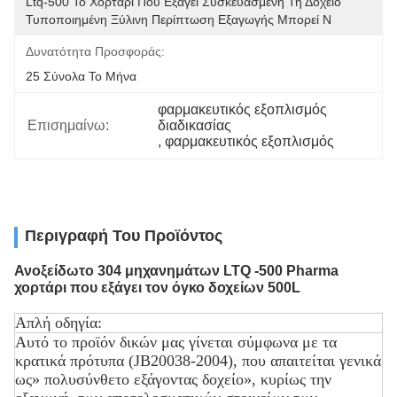
Ltq-500 Το Χορτάρι Που Εξάγει Συσκευασμένη Τη Δοχείο 
Τυποποιημένη Ξύλινη Περίπτωση Εξαγωγής Μπορεί Ν
Δυνατότητα Προσφοράς:
25 Σύνολα Το Μήνα
φαρμακευτικός εξοπλισμός 
Επισημαίνω:
διαδικασίας
, 
φαρμακευτικός εξοπλισμός
Περιγραφή Του Προϊόντος
Ανοξείδωτο 304 μηχανημάτων LTQ -500 Pharma
χορτάρι που εξάγει τον όγκο δοχείων 500L
Απλή οδηγία:
Αυτό το προϊόν δικών μας γίνεται σύμφωνα με τα
κρατικά πρότυπα (JB20038-2004), που απαιτείται γενικά
ως» πολυσύνθετο εξάγοντας δοχείο», κυρίως την