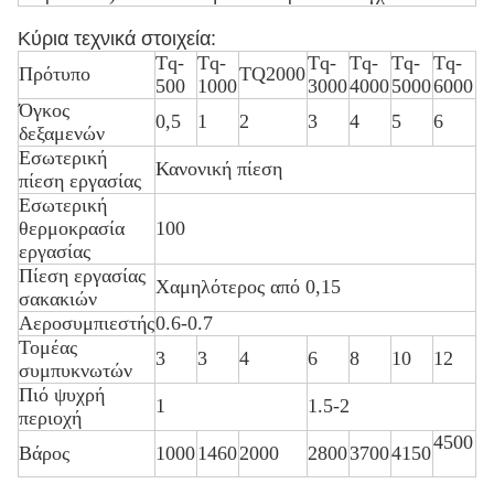
Κύρια τεχνικά στοιχεία:
Tq-
Tq-
Tq-
Tq-
Tq-
Tq-
Πρότυπο
TQ2000
500
1000
3000
4000
5000
6000
Όγκος
0,5
1
2
3
4
5
6
δεξαμενών
Εσωτερική
Κανονική πίεση
πίεση εργασίας
Εσωτερική
θερμοκρασία
100
εργασίας
Πίεση εργασίας
Χαμηλότερος από 0,15
σακακιών
Αεροσυμπιεστής
0.6-0.7
Τομέας
3
3
4
6
8
10
12
συμπυκνωτών
Πιό ψυχρή
1
1.5-2
περιοχή
4500
Βάρος
1000
1460
2000
2800
3700
4150