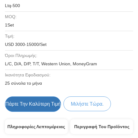
Ltq-500
MOQ:
1Set
Τιμή:
USD 3000-15000/Set
Όροι Πληρωμής:
L/C, D/A, D/P, T/T, Western Union, MoneyGram
Ικανότητα Εφοδιασμού:
25 σύνολα το μήνα
Πάρτε Την Καλύτερη Τιμή
Μιλήστε Τώρα.
Πληροφορίες Λεπτομέρειας
Περιγραφή Του Προϊόντος