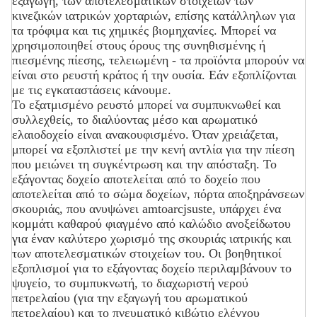
εξαγωγή, των αποτελεσματικών στοιχείων των
κινεζικών ιατρικών χορταριών, επίσης κατάλληλων για
τα τρόφιμα και τις χημικές βιομηχανίες. Μπορεί να
χρησιμοποιηθεί στους όρους της συνηθισμένης ή
πιεσμένης πίεσης, τελειωμένη - τα προϊόντα μπορούν να
είναι στο ρευστή κράτος ή την ουσία. Εάν εξοπλίζονται
με τις εγκαταστάσεις κάνουμε.
Το εξατμισμένο ρευστό μπορεί να συμπυκνωθεί και
συλλεχθείς, το διαλύοντας μέσο και αρωματικό
ελαιοδοχείο είναι ανακουφισμένο. Όταν χρειάζεται,
μπορεί να εξοπλιστεί με την κενή αντλία για την πίεση
που μειώνει τη συγκέντρωση και την απόσταξη. Το
εξάγοντας δοχείο αποτελείται από το δοχείο που
αποτελείται από το σώμα δοχείων, πόρτα αποξηράνσεων
σκουριάς, που ανυψώνει amtoarcjsuste, υπάρχει ένα
κομμάτι καθαρού φιαγμένο από καλώδιο ανοξείδωτου
για έναν καλύτερο χωρισμό της σκουριάς ιατρικής και
των αποτελεσματικών στοιχείων του. Οι βοηθητικοί
εξοπλισμοί για το εξάγοντας δοχείο περιλαμβάνουν το
ψυγείο, το συμπυκνωτή, το διαχωριστή νερού
πετρελαίου (για την εξαγωγή του αρωματικού
πετρελαίου) και το πνευματικό κιβώτιο ελέγχου