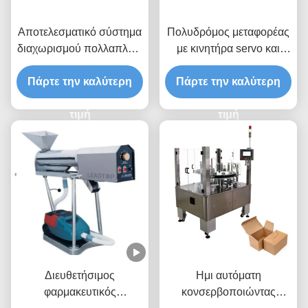
Αποτελεσματικό σύστημα
Πολυδρόμος μεταφορέας
διαχωρισμού πολλαπλών
με κινητήρα servo και
λωρίδων με πνευματική
δυναμική κατανομή και
σύσφιξη και αισθητήρες
Πάρτε την καλύτερη
Πάρτε την καλύτερη
προγραμματισμένη
κατά των παρεμβολών για
μέτρηση για γραμμές
ακριβές χειρισμό υλικών
τιμή
συσκευασίας υψηλής
τιμή
ταχύτητας
Διευθετήσιμος
Ημι αυτόματη
φαρμακευτικός
κονσερβοποιώντας