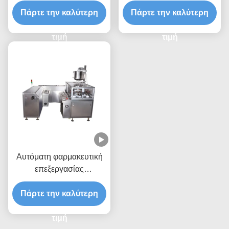
εξοπλισμός στιλβωτών
μηχανή
καψών ταχύτητας με 7000
Πάρτε την καλύτερη
Πάρτε την καλύτερη
κάψες/λ.
τιμή
τιμή
Αυτόματη φαρμακευτική
επεξεργασίας
συσκευασία Suppository
μηχανών ηπατική πυίδα
Πάρτε την καλύτερη
τιμή