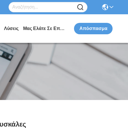
Λύσεις
Μας Ελάτε Σε Επαφή Με
Απόσπασμα
υσκάλες